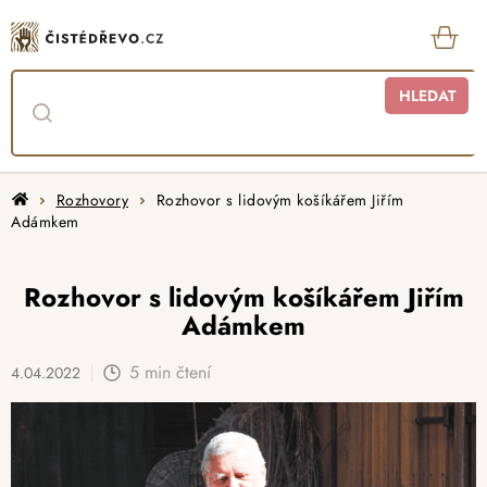
Přejít
na
obsah
KOŠ
HLEDAT
Domů
Rozhovory
Rozhovor s lidovým košíkářem Jiřím
Adámkem
Rozhovor s lidovým košíkářem Jiřím
Adámkem
5 min čtení
4.04.2022