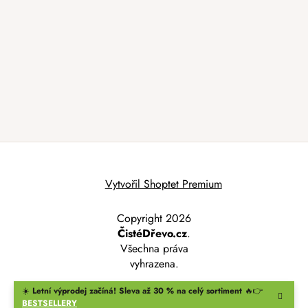
Vytvořil Shoptet Premium
Copyright 2026
ČistéDřevo.cz
.
Všechna práva
vyhrazena.
☀️
Letní výprodej začíná! Sleva až 30 % na celý sortiment
🔥👉
BESTSELLERY