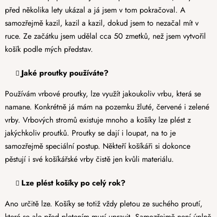
před několika lety ukázal a já jsem v tom pokračoval. A
samozřejmě kazil, kazil a kazil, dokud jsem to nezačal mít v
ruce. Ze začátku jsem udělal cca 50 zmetků, než jsem vytvořil
košík podle mých představ.
Jaké proutky používáte?
Používám vrbové proutky, lze využít jakoukoliv vrbu, která se
namane. Konkrétně já mám na pozemku žluté, červené i zelené
vrby. Vrbových stromů existuje mnoho a košíky lze plést z
jakýchkoliv proutků. Proutky se dají i loupat, na to je
samozřejmě speciální postup. Někteří košíkáři si dokonce
pěstují i své košíkářské vrby čistě jen kvůli materiálu.
Lze plést košíky po celý rok?
Ano určitě lze. Košíky se totiž vždy pletou ze suchého proutí,
které se ale před pletením musí upravit. Samozřejmě není úplně