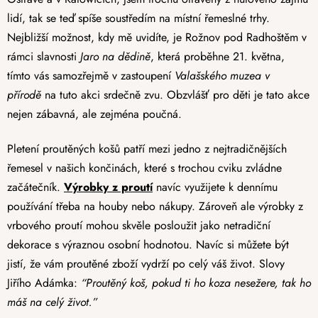
lidí, tak se teď spíše soustředím na místní řemeslné trhy.
Nejbližší možnost, kdy mě uvidíte, je Rožnov pod Radhoštěm v
rámci slavnosti
Jaro na dědině
, která proběhne 21. května,
tímto vás samozřejmě v zastoupení
Valašského muzea v
přírodě
na tuto akci srdečně zvu. Obzvlášť pro děti je tato akce
nejen zábavná, ale zejména poučná.
Pletení proutěných košů patří mezi jedno z nejtradičnějších
řemesel v našich končinách, které s trochou cviku zvládne
začátečník.
Výrobky z proutí
navíc využijete k dennímu
používání třeba na houby nebo nákupy. Zároveň ale výrobky z
vrbového proutí mohou skvěle posloužit jako netradiční
dekorace s výraznou osobní hodnotou. Navíc si můžete být
jistí, že vám proutěné zboží vydrží po celý váš život. Slovy
Jiřího Adámka:
“Proutěný koš, pokud ti ho koza nesežere, tak ho
máš na celý život.”