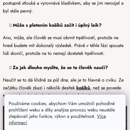
postupně stlouká a vyrovnává kladívkem, aby se jim nerozjel a
byl stále pevný.
Může s pletením košíků začít i úplný laik?
Ano, může, ale člověk se musí obrnit trpělivostí, protože ne
hned budete mít dokonalý výsledek. Právě v téhle fázi spousta
lidí skončí, protože na to nemají dostatek trpělivosti.
Za jak dlouho myslíte, že se to člověk naučí?
Naučit se to dá klidně za půl dne, ale je to hlavně o cviku. Ze
začátku člověk zkazí i několik desítek
košíků
, než se povede
ten první, se kterým bude opravdu spokojený.
Používáme cookies, abychom Vám umožnili pohodlné
prohlížení webu a díky analýze provozu webu neustále
zlepšovali jeho funkce, výkon a použitelnost.
Více
informací