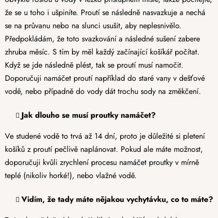
že se u toho i ušpiníte. Proutí se následně nasvazkuje a nechá
se na průvanu nebo na slunci usušit, aby neplesnivělo.
Předpokládám, že toto svazkování a následné sušení zabere
zhruba měsíc. S tím by měl každý začínající košíkář počítat.
Když se jde následně plést, tak se proutí musí namočit.
Doporučuji namáčet proutí například do staré vany v dešťové
vodě, nebo případně do vody dát trochu sody na změkčení.
Jak dlouho se musí proutky namáčet?
Ve studené vodě to trvá až 14 dní, proto je důležité si pletení
košíků z proutí pečlivě naplánovat. Pokud ale máte možnost,
doporučuji kvůli zrychlení procesu namáčet proutky v mírně
teplé (nikoliv horké!), nebo vlažné vodě.
Vidím, že tady máte nějakou vychytávku, co to máte?