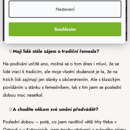
Nastavení
Souhlasím
Mají lidé stále zájem o tradiční řemesla?
Na podívání určitě ano, možná se o tom dnes i mluví, že se
lidé vrací k tradicím, ale moje vlastní zkušenost je ta, že na
trzích lidi zajímají jen stánky s občerstvením. Ale s klasickým
povídáním u stánku s řemeslníkem, tak s tím jsem se poslední
dobou moc nesetkal.
A chodíte někam své umění předvádět?
Poslední dobou – poté, co jsem navštívil větší trhy třeba v
Ostravě a v Katowicích, jsem trochu otrávený z nulového zájmu