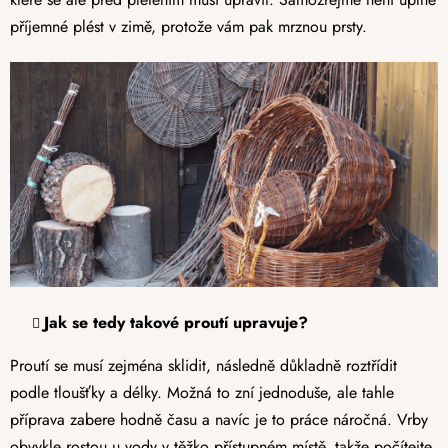
příjemné plést v zimě, protože vám pak mrznou prsty.
Jak se tedy takové proutí upravuje?
Proutí se musí zejména sklidit, následně důkladně roztřídit
podle tloušťky a délky. Možná to zní jednoduše, ale tahle
příprava zabere hodně času a navíc je to práce náročná. Vrby
obvykle rostou u vody v těžko přístupném místě, takže počítejte,