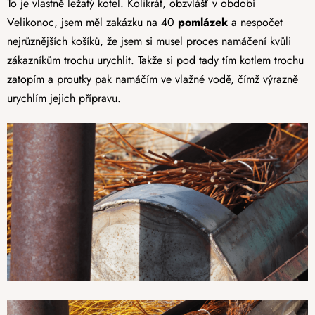
To je vlastně ležatý kotel. Kolikrát, obzvlášť v období
Velikonoc, jsem měl zakázku na 40
pomlázek
a nespočet
nejrůznějších košíků, že jsem si musel proces namáčení kvůli
zákazníkům trochu urychlit. Takže si pod tady tím kotlem trochu
zatopím a proutky pak namáčím ve vlažné vodě, čímž výrazně
urychlím jejich přípravu.