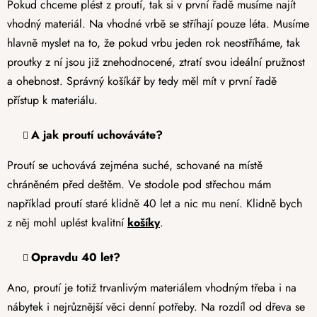
Pokud chceme plést z proutí, tak si v první řadě musíme najít
vhodný materiál. Na vhodné vrbě se stříhají pouze léta. Musíme
hlavně myslet na to, že pokud vrbu jeden rok neostříháme, tak
proutky z ní jsou již znehodnocené, ztratí svou ideální pružnost
a ohebnost. Správný košíkář by tedy měl mít v první řadě
přístup k materiálu.
A jak proutí uchováváte?
Proutí se uchovává zejména suché, schované na místě
chráněném před deštěm. Ve stodole pod střechou mám
například proutí staré klidně 40 let a nic mu není. Klidně bych
z něj mohl uplést kvalitní
košíky
.
Opravdu 40 let?
Ano, proutí je totiž trvanlivým materiálem vhodným třeba i na
nábytek i nejrůznější věci denní potřeby. Na rozdíl od dřeva se