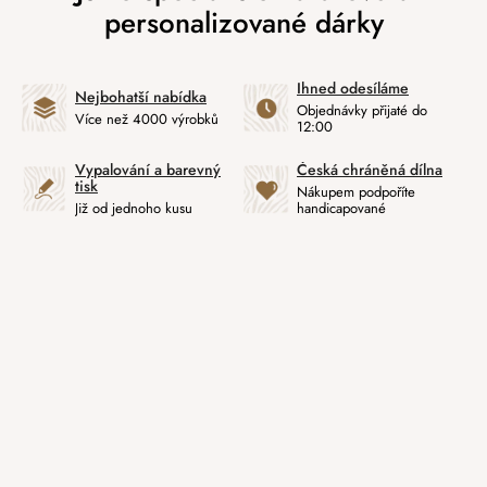
Ihned odesíláme
Nejbohatší nabídka
Objednávky přijaté do
Více než 4000 výrobků
12:00
Vypalování a barevný
Česká chráněná dílna
tisk
Nákupem podpoříte
Již od jednoho kusu
handicapované