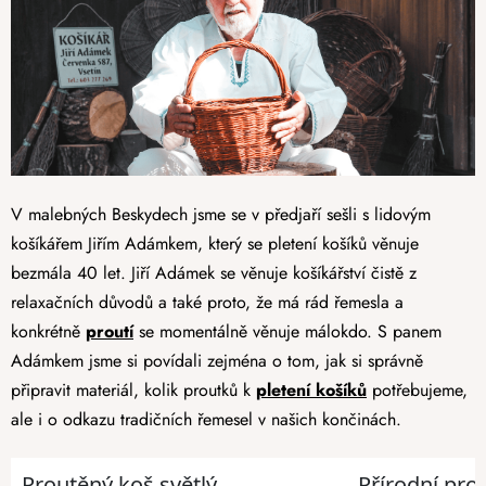
V malebných Beskydech jsme se v předjaří sešli s lidovým
košíkářem Jiřím Adámkem, který se pletení košíků věnuje
bezmála 40 let. Jiří Adámek se věnuje košíkářství čistě z
relaxačních důvodů a také proto, že má rád řemesla a
konkrétně
proutí
se momentálně věnuje málokdo. S panem
Adámkem jsme si povídali zejména o tom, jak si správně
připravit materiál, kolik proutků k
pletení košíků
potřebujeme,
ale i o odkazu tradičních řemesel v našich končinách.