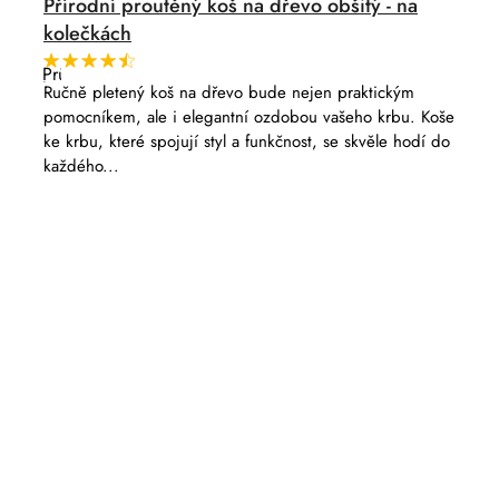
Přírodní proutěný koš na dřevo obšitý - na
kolečkách
Průměrné
hodnocení
Ručně pletený koš na dřevo bude nejen praktickým
produktu
pomocníkem, ale i elegantní ozdobou vašeho krbu. Koše
je
4,9
ke krbu, které spojují styl a funkčnost, se skvěle hodí do
z
každého...
5
hvězdiček.