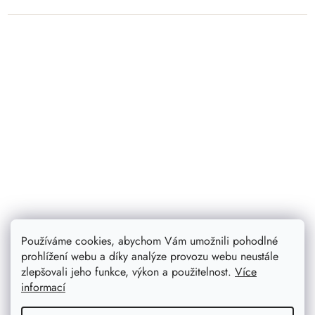
Používáme cookies, abychom Vám umožnili pohodlné
prohlížení webu a díky analýze provozu webu neustále
Miska 20 cm + lžíce 21 cm sada
zlepšovali jeho funkce, výkon a použitelnost.
Více
informací
Průměrné
hodnocení
Přírodní miska z bukového dřeva s ořechovou lžičkou se
produktu