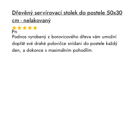
Dřevěný servírovací stolek do postele 50x30
cm - nelakovaný
Průměrné
hodnocení
Podnos vyrobený z borovicového dřeva vám umožní
produktu
dopřát své drahé polovičce snídani do postele každý
je
5,0
den, a dokonce s maximálním pohodlím.
z
5
hvězdiček.