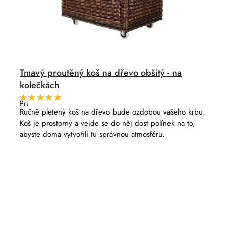
Tmavý proutěný koš na dřevo obšitý - na
kolečkách
Průměrné
hodnocení
Ručně pletený koš na dřevo bude ozdobou vašeho krbu.
produktu
Koš je prostorný a vejde se do něj dost polínek na to,
je
5,0
abyste doma vytvořili tu správnou atmosféru.
z
5
hvězdiček.