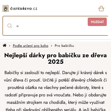
Přejít
na
obsah
KOŠ
HLEDAT
Domů
Podle určení pro koho
Pro babičku
Nejlepší dárky pro babičku ze dřeva
2025
Babičky si zaslouží to nejlepší. Darujte jí krásný dárek s
vůní dřeva či proutí. Určitě ji potěší dřevěný chlebník či
proutěná ošatka na všechny pečené dobroty, které s
radostí připravuje pro svá vnoučata. Nebo ji obdarujte
masážním strojkem na chodidla, který může využívat
třeba při sledování oblíbeného seriálu. A je-li babička