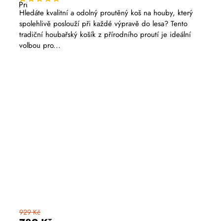
Průměrné
hodnocení
Hledáte kvalitní a odolný proutěný koš na houby, který
produktu
spolehlivě poslouží při každé výpravě do lesa? Tento
je
5,0
tradiční houbařský košík z přírodního proutí je ideální
z
volbou pro...
5
hvězdiček.
929 Kč