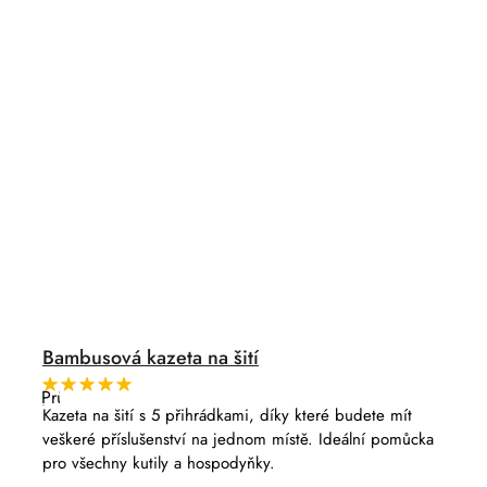
Bambusová kazeta na šití
Průměrné
hodnocení
Kazeta na šití s 5 přihrádkami, díky které budete mít
produktu
veškeré příslušenství na jednom místě. Ideální pomůcka
je
5,0
pro všechny kutily a hospodyňky.
z