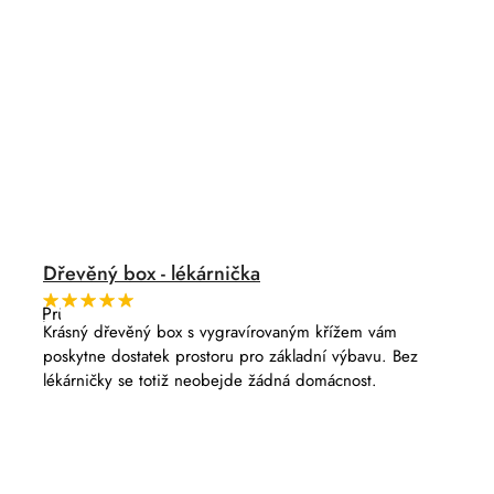
Dřevěný box - lékárnička
Průměrné
hodnocení
Krásný dřevěný box s vygravírovaným křížem vám
produktu
poskytne dostatek prostoru pro základní výbavu. Bez
je
5,0
lékárničky se totiž neobejde žádná domácnost.
z
5
hvězdiček.