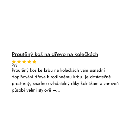
Proutěný koš na dřevo na kolečkách
Průměrné
hodnocení
Proutěný koš ke krbu na kolečkách vám usnadní
produktu
doplňování dřeva k rodinnému krbu. Je dostatečně
je
5,0
prostorný, snadno ovladatelný díky kolečkám a zároveň
z
působí velmi stylově –...
5
hvězdiček.