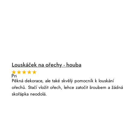
Louskáček na ořechy - houba
Průměrné
hodnocení
Pěkná dekorace, ale také skvělý pomocník k louskání
produktu
ořechů. Stačí vložit ořech, lehce zatočit šroubem a žádná
je
5,0
skořápka neodolá.
z
5
hvězdiček.