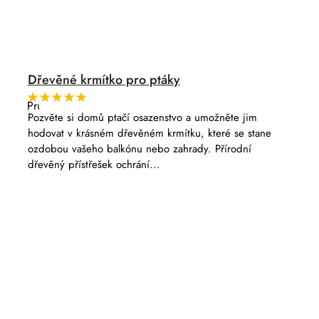
Dřevěné krmítko pro ptáky
Průměrné
hodnocení
Pozvěte si domů ptačí osazenstvo a umožněte jim
produktu
hodovat v krásném dřevěném krmítku, které se stane
je
5,0
ozdobou vašeho balkónu nebo zahrady. Přírodní
z
dřevěný přístřešek ochrání...
5
hvězdiček.