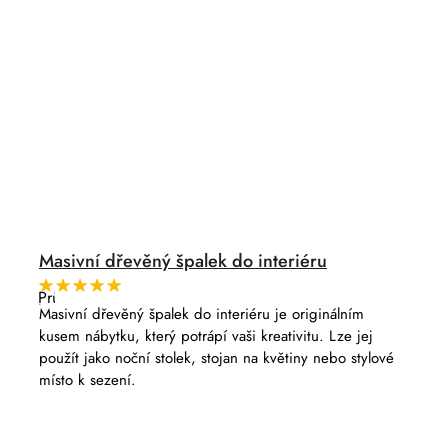
Masivní dřevěný špalek do interiéru
Průměrné
hodnocení
Masivní dřevěný špalek do interiéru je originálním
produktu
kusem nábytku, který potrápí vaši kreativitu. Lze jej
je
5,0
použít jako noční stolek, stojan na květiny nebo stylové
z
místo k sezení.
5
hvězdiček.