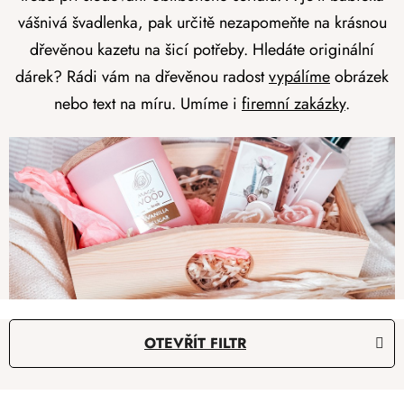
vášnivá švadlenka, pak určitě nezapomeňte na krásnou
dřevěnou kazetu na šicí potřeby. Hledáte originální
dárek? Rádi vám na dřevěnou radost
vypálíme
obrázek
nebo text na míru. Umíme i
firemní zakázky
.
V
OTEVŘÍT FILTR
ý
p
Ř
i