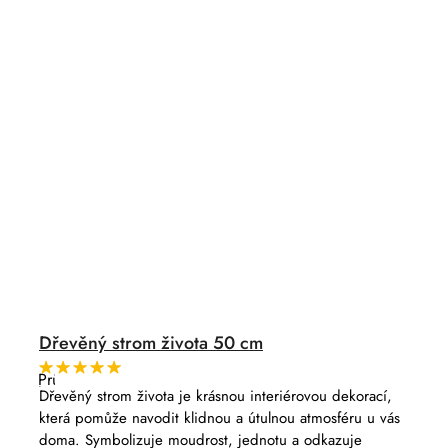
Dřevěný strom života 50 cm
Průměrné
hodnocení
Dřevěný strom života je krásnou interiérovou dekorací,
produktu
která pomůže navodit klidnou a útulnou atmosféru u vás
je
5,0
doma. Symbolizuje moudrost, jednotu a odkazuje