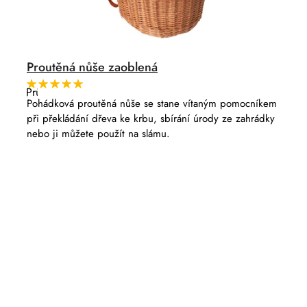
Proutěná nůše zaoblená
Průměrné
hodnocení
Pohádková proutěná nůše se stane vítaným pomocníkem
produktu
při překládání dřeva ke krbu, sbírání úrody ze zahrádky
je
5,0
nebo ji můžete použít na slámu.
z
5
hvězdiček.