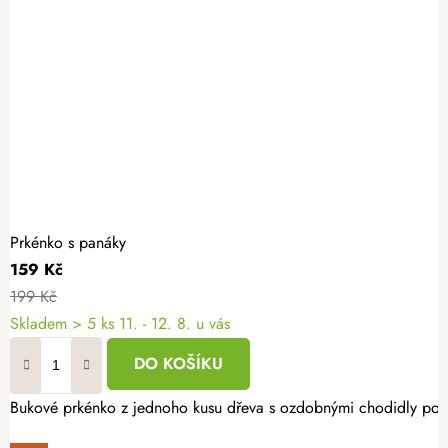
Prkénko s panáky
159 Kč
199 Kč
Skladem
> 5 ks
11. - 12. 8. u vás
DO KOŠÍKU
Bukové prkénko z jednoho kusu dřeva s ozdobnými chodidly poslou