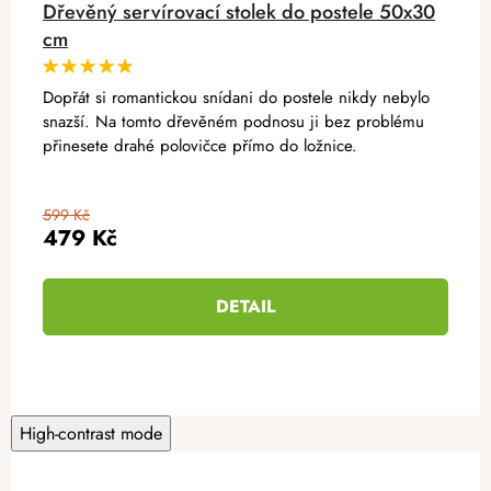
Dřevěný servírovací stolek do postele 50x30
cm
Dopřát si romantickou snídani do postele nikdy nebylo
snazší. Na tomto dřevěném podnosu ji bez problému
přinesete drahé polovičce přímo do ložnice.
599 Kč
479 Kč
DETAIL
High-contrast mode