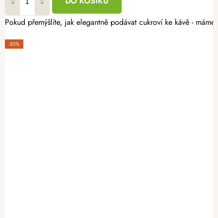
DO KOŠÍKU
Pokud přemýšlíte, jak elegantně podávat cukroví ke kávě - máme p
-20%