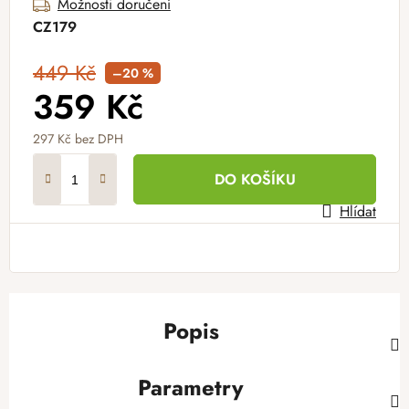
Možnosti doručení
CZ179
449 Kč
–20 %
359 Kč
297 Kč
bez DPH
Měrná cena:
DO KOŠÍKU
Hlídat
Popis
Parametry