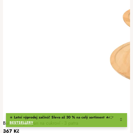
☀️
Letní výprodej začíná! Sleva až 30 % na celý sortiment
🔥👉
Bambusový stojan na cukroví - 3 patra
BESTSELLERY
367 Kč