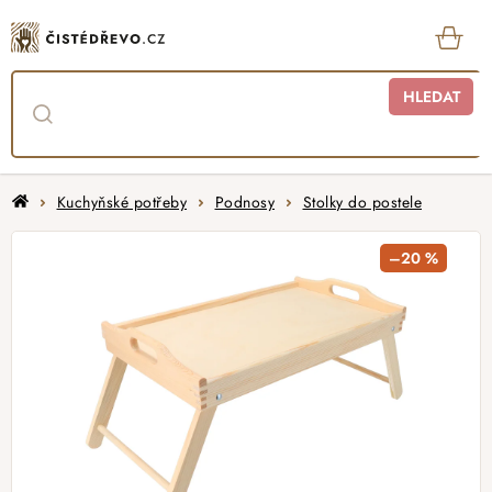
Přejít
na
obsah
KOŠ
HLEDAT
Domů
Kuchyňské potřeby
Podnosy
Stolky do postele
–20 %