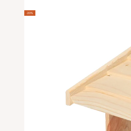
*****
-20%
Štěpán Šrubař
|
15.12.2024
Materiál v pohodě. Spoje jsou někd
tedy nevypadá dobře.
Monika Komárková
|
8.12.2024
Je nádherný 🍀