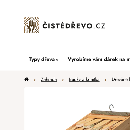
Přejít
na
obsah
Typy dřeva
Vyrobíme vám dárek na m
Domů
Zahrada
Budky a krmítka
Dřevěné 