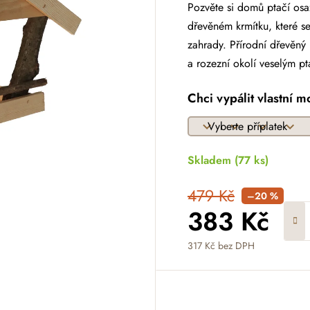
Pozvěte si domů ptačí os
dřevěném krmítku, které 
zahrady. Přírodní dřevěný
a rozezní okolí veselým p
Chci vypálit vlastní m
Skladem
(77 ks)
479 Kč
–20 %
383 Kč
317 Kč
bez DPH
Měrná cena: