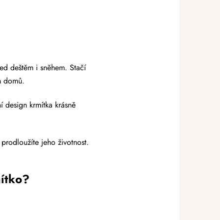
řed deštěm i sněhem. Stačí
ám domů.
í design krmítka krásně
rodloužíte jeho životnost.
mítko?