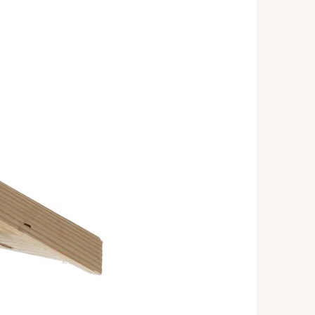
druhé nepravidelné. Z blízky to