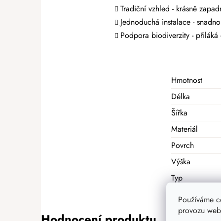
Tradiční vzhled - krásně zapa
Jednoduchá instalace - snadno 
Podpora biodiverzity - přilák
Hmotnost
Délka
Šířka
Materiál
Povrch
Výška
Typ
Používáme c
provozu webu
Hodnocení produktu