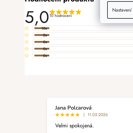
5,0
Nastavení
10 hodnocení
10x
0x
0x
0x
0x
PŘIDAT HODNOCENÍ
V
ý
p
i
s
h
o
Jana Polcarová
d
|
11.03.2026
n
Velmi spokojená.
o