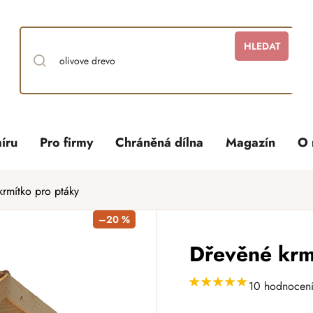
HLEDAT
íru
Pro firmy
Chráněná dílna
Magazín
O 
krmítko pro ptáky
–20 %
Dřevěné krm
10 hodnocen