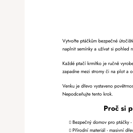
Vytvořte ptáčkům bezpečné útočiště
naplnit semínky a užívat si pohled
Každé ptačí krmítko je ručně vyrobe
zapadne mezi stromy či na plot a 
Venku je dřevo vystaveno povětrnos
Nepodceňujte tento krok.
Proč si 
Bezpečný domov pro ptáčky - 
Přírodní materiál - masivní dř