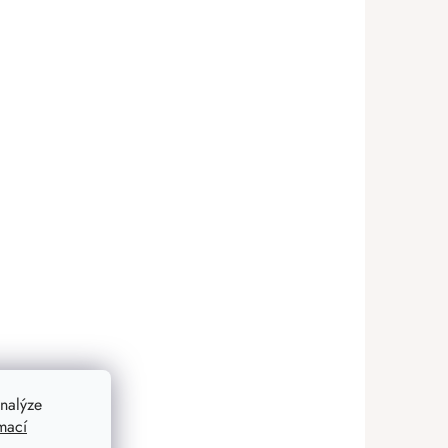
nalýze
mací