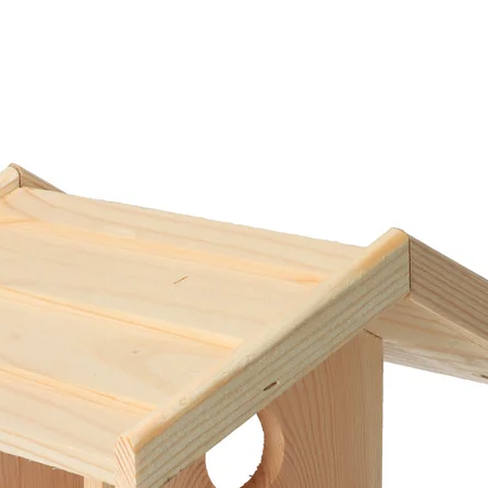
y zbytečně viditelné. Na jedné straně jsou pravidelné a na 