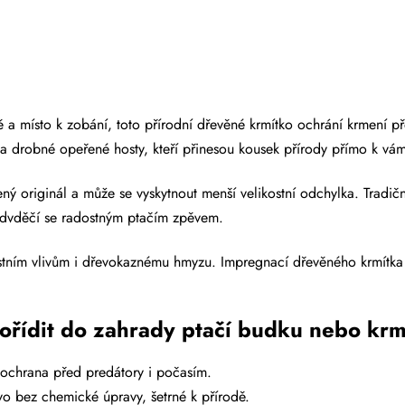
 a místo k zobání, toto přírodní dřevěné krmítko ochrání krmení p
 na drobné opeřené hosty, kteří přinesou kousek přírody přímo k v
ný originál a může se vyskytnout menší velikostní odchylka. Tradičn
odvděčí se radostným ptačím zpěvem.
tním vlivům i dřevokaznému hmyzu. Impregnací dřevěného krmítka p
pořídit do zahrady ptačí budku nebo kr
ochrana před predátory i počasím.
evo bez chemické úpravy, šetrné k přírodě.