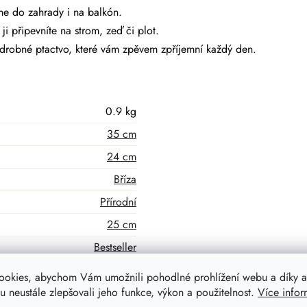
dne do zahrady i na balkón.
ji připevníte na strom, zeď či plot.
á drobné ptactvo, které vám zpěvem zpříjemní každý den.
0.9 kg
35 cm
24 cm
Bříza
Přírodní
25 cm
Bestseller
ookies, abychom Vám umožnili pohodlné prohlížení webu a díky a
 neustále zlepšovali jeho funkce, výkon a použitelnost.
Více infor