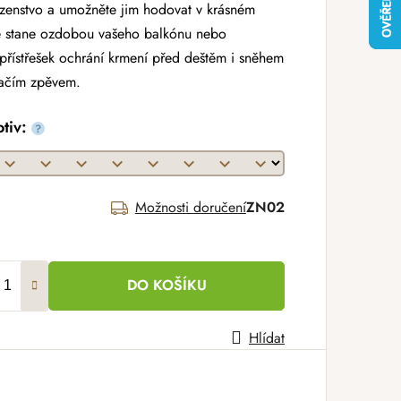
azenstvo a umožněte jim hodovat v krásném
se stane ozdobou vašeho balkónu nebo
 přístřešek ochrání krmení před deštěm i sněhem
tačím zpěvem.
otiv:
?
Možnosti doručení
ZN02
DO KOŠÍKU
Hlídat