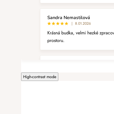
c
e
n
í
Sandra Nemastilová
|
8.01.2026
Krásná budka, velmi hezké zpracov
prostoru.
Martin Bílek
|
27.11.2025
High-contrast mode
co jáá , ale ptáčkové jsou nadšení 
Zdenka Komínková
|
30.01.2025