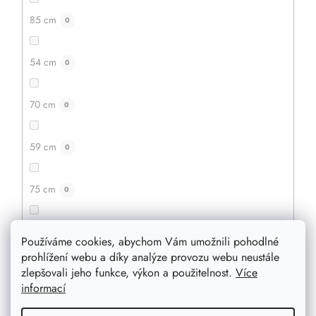
85 cm
0
54 cm
0
70 cm
0
59 cm
0
75 cm
0
53 cm
0
369 Kč
Používáme cookies, abychom Vám umožnili pohodlné
295 Kč
prohlížení webu a díky analýze provozu webu neustále
zlepšovali jeho funkce, výkon a použitelnost.
Více
84 cm
0
informací
DETAIL