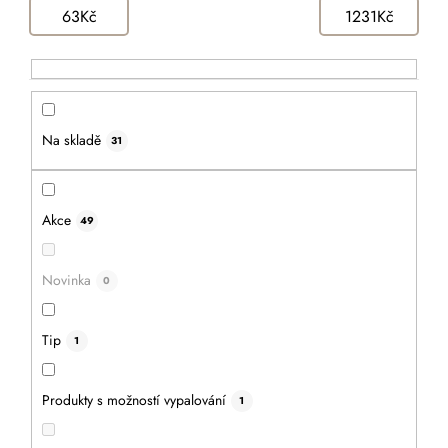
e
r
63
Kč
1231
Kč
n
o
í
d
p
u
r
k
o
t
Na skladě
31
d
ů
u
k
Akce
49
t
ů
Novinka
0
Tip
1
Dětská dřevěná pokladnička se jménem -
Produkty s možností vypalování
velká
1
Průměrné