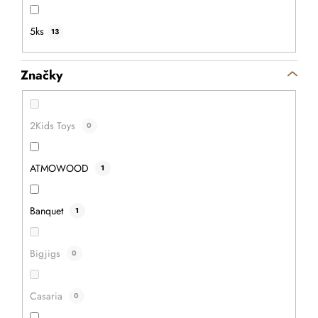
5ks
13
DETAIL
Značky
2Kids Toys
0
ATMOWOOD
1
Banquet
1
Bigjigs
0
Casaria
0