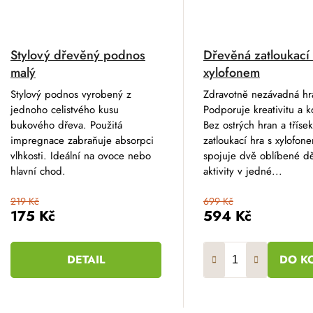
Stylový dřevěný podnos
Dřevěná zatloukací 
malý
xylofonem
Stylový podnos vyrobený z
Zdravotně nezávadná hr
jednoho celistvého kusu
Podporuje kreativitu a k
bukového dřeva. Použitá
Bez ostrých hran a tříse
impregnace zabraňuje absorpci
zatloukací hra s xylofon
vlhkosti. Ideální na ovoce nebo
spojuje dvě oblíbené d
hlavní chod.
aktivity v jedné...
219 Kč
699 Kč
175 Kč
594 Kč
DETAIL
DO K