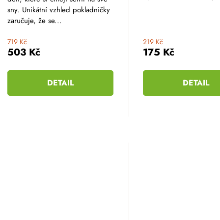
hvězdiček.
sny. Unikátní vzhled pokladničky
zaručuje, že se...
719 Kč
219 Kč
503 Kč
175 Kč
DETAIL
DETAIL