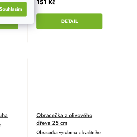
151 Kč
Souhlasím
DETAIL
uha
Obracečka z olivového
dřeva 25 cm
e
ů
Obracečka vyrobena z kvalitního