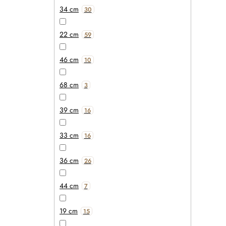
34 cm
30
22 cm
59
46 cm
10
68 cm
3
39 cm
16
33 cm
16
36 cm
26
44 cm
7
19 cm
15