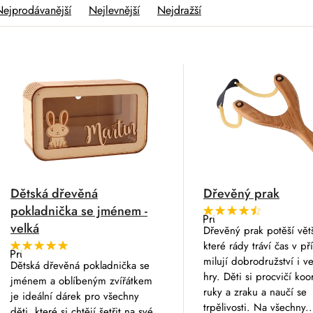
Nejprodávanější
Nejlevnější
Nejdražší
V
Dětská dřevěná
Dřevěný prak
pokladnička se jménem -
Průměrné
velká
hodnocení
Dřevěný prak potěší větš
produktu
které rády tráví čas v př
je
Průměrné
4,8
milují dobrodružství i v
hodnocení
Dětská dřevěná pokladnička se
z
produktu
hry. Děti si procvičí koo
5
jménem a oblíbeným zvířátkem
je
hvězdiček.
ruky a zraku a naučí se
5,0
je ideální dárek pro všechny
z
trpělivosti. Na všechny..
děti, které si chtějí šetřit na své
5