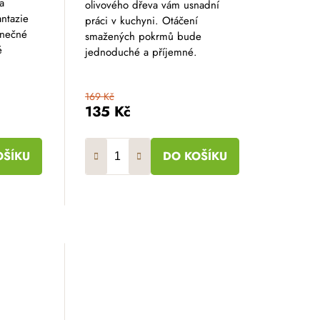
a
olivového dřeva vám usnadní
antazie
práci v kuchyni. Otáčení
onečné
smažených pokrmů bude
é
jednoduché a příjemné.
169 Kč
135 Kč
OŠÍKU
DO KOŠÍKU