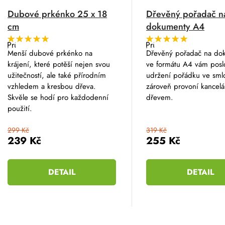
Dubové prkénko 25 x 18
Dřevěný pořadač n
cm
dokumenty A4
Průměrné
Průměrné
hodnocení
hodnocení
Menší dubové prkénko na
Dřevěný pořadač na do
produktu
produktu
krájení, které potěší nejen svou
ve formátu A4 vám posl
je
je
5,0
5,0
užitečností, ale také přírodním
udržení pořádku ve sml
z
z
vzhledem a kresbou dřeva.
zároveň provoní kancelá
5
5
hvězdiček.
hvězdiček.
Skvěle se hodí pro každodenní
dřevem.
použití.
299 Kč
319 Kč
239 Kč
255 Kč
DETAIL
DETAIL