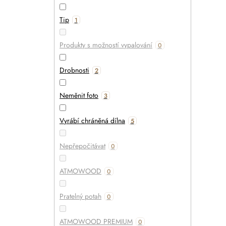
Tip
1
Produkty s možností vypalování
0
Drobnosti
2
Neměnit foto
3
Vyrábí chráněná dílna
5
Nepřepočitávat
0
ATMOWOOD
0
Pratelný potah
0
ATMOWOOD PREMIUM
0