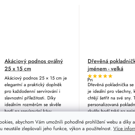
Akáciový podnos oválný
Dřevěná pokladnič
25 x 15 cm
jménem - velká
Akáciový podnos 25 × 15 cm je
Průměrné
hodnocení
elegantní a praktický doplněk
Dřevěná pokladnička s
produktu
pro každodenní servírování i
je ideální pro všechny, k
je
5,0
slavnostní příležitosti. Díky
chtějí šetřit na své sny. 
z
ideálním rozměrům se skvěle
personalizovaná pokladn
5
hvězdiček.
hodí na servírování kávy,...
skvěle hodí také na nejr
oslavy, svatby a...
ookies, abychom Vám umožnili pohodlné prohlížení webu a díky a
 neustále zlepšovali jeho funkce, výkon a použitelnost.
Více infor
249 Kč
719 Kč