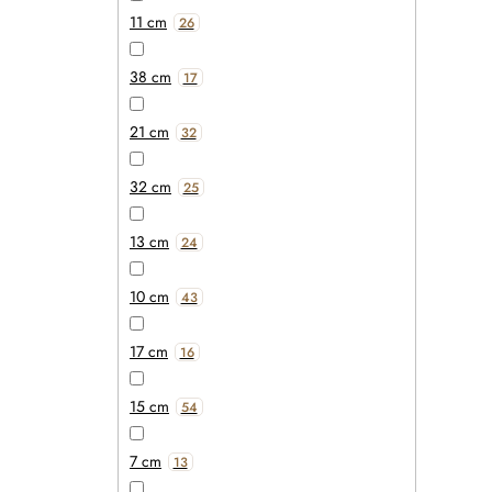
11 cm
26
38 cm
17
21 cm
32
32 cm
25
13 cm
24
10 cm
43
17 cm
16
15 cm
54
7 cm
13