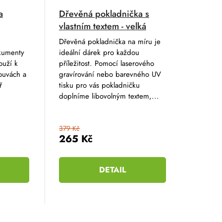
a
Dřevěná pokladnička s
vlastním textem - velká
Dřevěná pokladnička na míru je
kumenty
ideální dárek pro každou
ouží k
příležitost. Pomocí laserového
ouvách a
gravírování nebo barevného UV
ř
tisku pro vás pokladničku
doplníme libovolným textem,...
379 Kč
265 Kč
DETAIL