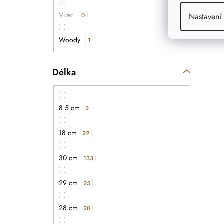
Vilac
Nastavení
0
Woody
1
Délka
8.5 cm
2
18 cm
22
30 cm
133
29 cm
25
28 cm
28