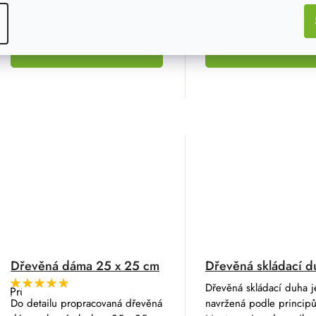
199 Kč
503 Kč
DETAIL
DETAIL
Dřevěná dáma 25 x 25 cm
Dřevěná skládací d
Dřevěná skládací duha j
Průměrné
hodnocení
Do detailu propracovaná dřevěná
navržená podle princip
produktu