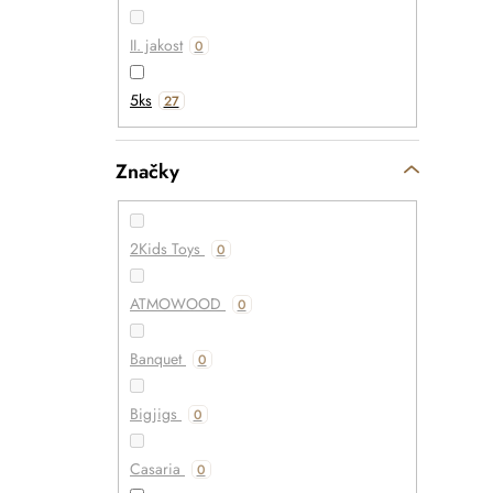
II. jakost
0
5ks
27
Značky
2Kids Toys
0
ATMOWOOD
0
Banquet
0
Bigjigs
0
Casaria
0