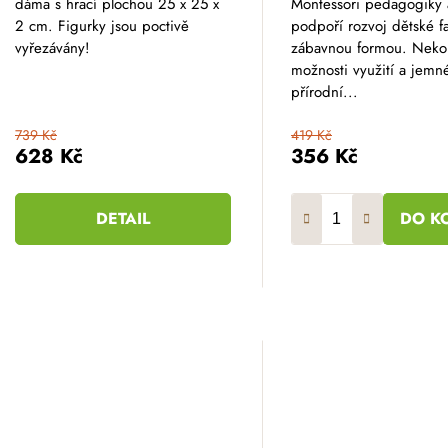
dáma s hrací plochou 25 x 25 x
Montessori pedagogiky 
je
5,0
2 cm. Figurky jsou poctivě
podpoří rozvoj dětské f
z
vyřezávány!
zábavnou formou. Nek
5
hvězdiček.
možnosti využití a jemn
přírodní...
739 Kč
419 Kč
628 Kč
356 Kč
DETAIL
DO K