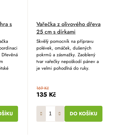
hra s
Vařečka z olivového dřeva
25 cm s dírkami
ačka
Skvělý pomocník na přípravu
oordinaci
polévek, omáček, dušených
k Dřevěná
pokrmů a zásmažky. Zaoblený
em
tvar vařečky nepoškodí pánev a
ětské
je velmi pohodlná do ruky.
169 Kč
135 Kč
OŠÍKU
DO KOŠÍKU