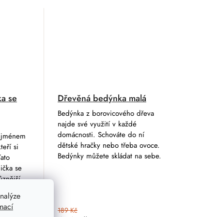
ka se
Dřevěná bedýnka malá
Bedýnka z borovicového dřeva
najde své využití v každé
domácnosti. Schováte do ní
e jménem
dětské hračky nebo třeba ovoce.
teří si
Bedýnky můžete skládat na sebe.
Tato
ička se
ůznější
nalýze
mací
189 Kč