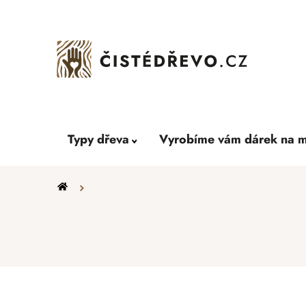
Přejít
na
obsah
Typy dřeva
Vyrobíme vám dárek na m
Domů