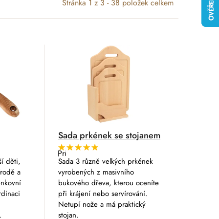
Stránka
1
z
3
-
38
položek celkem
Sada prkének se stojanem
Průměrné
hodnocení
í děti,
Sada 3 různě velkých prkének
produktu
írodě a
vyrobených z masivního
je
5,0
enkovní
bukového dřeva, kterou oceníte
z
rdinaci
při krájení nebo servírování.
5
hvězdiček.
Netupí nože a má praktický
.
stojan.