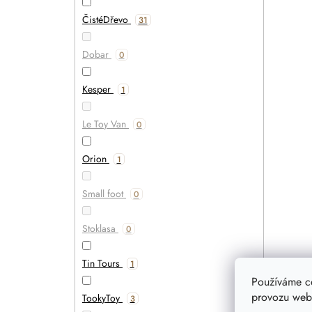
ČistéDřevo
31
Dobar
0
Kesper
1
Le Toy Van
0
Orion
1
Small foot
0
Stoklasa
0
Tin Tours
1
Používáme c
provozu webu
TookyToy
3