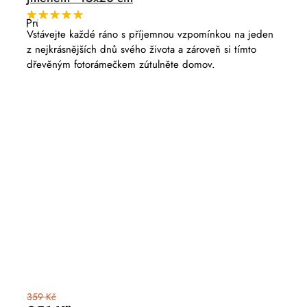
Průměrné
hodnocení
Vstávejte každé ráno s příjemnou vzpomínkou na jeden
produktu
z nejkrásnějších dnů svého života a zároveň si tímto
je
5,0
dřevěným fotorámečkem zútulněte domov.
z
5
hvězdiček.
359 Kč