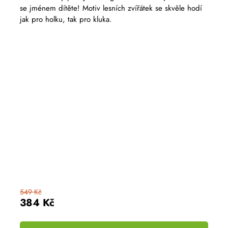
produktu
se jménem dítěte! Motiv lesních zvířátek se skvěle hodí
je
5,0
jak pro holku, tak pro kluka.
z
5
hvězdiček.
549 Kč
384 Kč