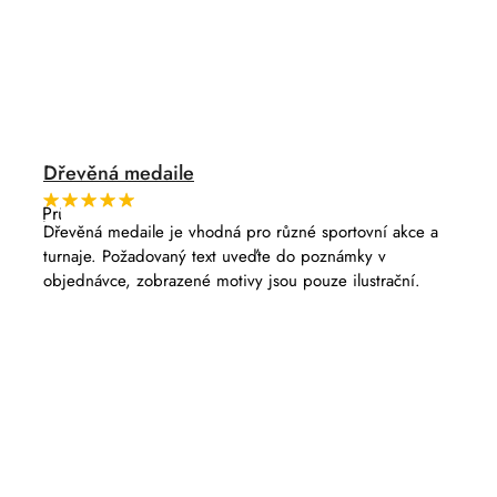
Dřevěná medaile
Průměrné
hodnocení
Dřevěná medaile je vhodná pro různé sportovní akce a
produktu
turnaje. Požadovaný text uveďte do poznámky v
je
5,0
objednávce, zobrazené motivy jsou pouze ilustrační.
z
5
hvězdiček.