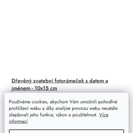
Dřevěný svatební fotorámeček s datem a
jménem - 10x15 cm
Průměrné
Používáme cookies, abychom Vám umožnili pohodlné
hodnocení
Dřevěný svatební fotorámeček vám bude každé ráno
produktu
prohlížení webu a díky analýze provozu webu neustále
připomínat jeden z nejkrásnějších dnů vašeho života a
je
zlepšovali jeho funkce, výkon a použitelnost.
Více
5,0
zároveň poslouží jako krásná dekorace.
z
informací
5
hvězdiček.