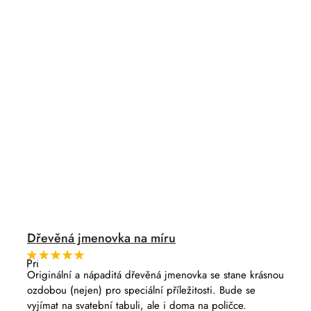
Dřevěná jmenovka na míru
Průměrné
hodnocení
Originální a nápaditá dřevěná jmenovka se stane krásnou
produktu
ozdobou (nejen) pro speciální příležitosti. Bude se
je
5,0
vyjímat na svatební tabuli, ale i doma na poličce.