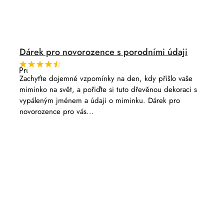
Dárek pro novorozence s porodními údaji
Průměrné
hodnocení
Zachyťte dojemné vzpomínky na den, kdy přišlo vaše
produktu
miminko na svět, a pořiďte si tuto dřevěnou dekoraci s
je
4,8
vypáleným jménem a údaji o miminku. Dárek pro
z
novorozence pro vás...
5
hvězdiček.