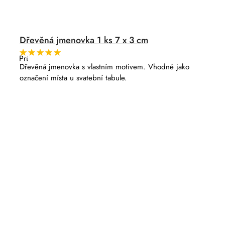
Dřevěná jmenovka 1 ks 7 x 3 cm
Průměrné
hodnocení
Dřevěná jmenovka s vlastním motivem. Vhodné jako
produktu
označení místa u svatební tabule.
je
5,0
z
5
hvězdiček.