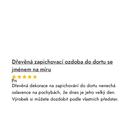
Dřevěná zapichovací ozdoba do dortu se
jménem na míru
Průměrné
hodnocení
Dřevěná dekorace na zapichování do dortu nenechá
produktu
oslavence na pochybách, že dnes je jeho velký den.
je
5,0
Výrobek si můžete dozdobit podle vlastních představ.
z
5
hvězdiček.