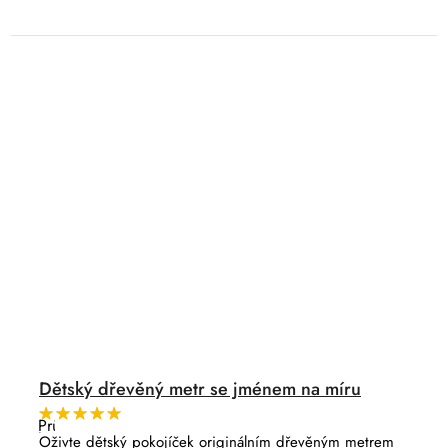
Dětský dřevěný metr se jménem na míru
Průměrné
hodnocení
Oživte dětský pokojíček originálním dřevěným metrem