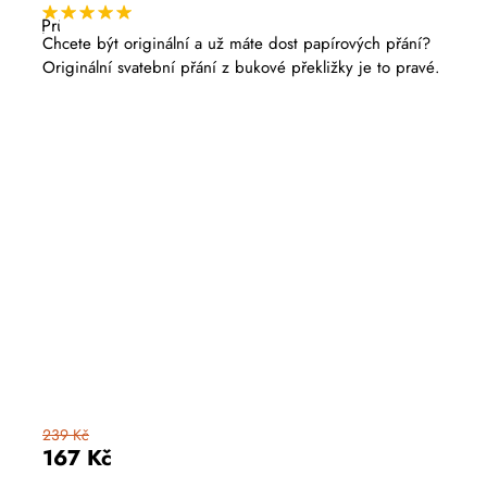
Průměrné
hodnocení
Chcete být originální a už máte dost papírových přání?
produktu
Originální svatební přání z bukové překližky je to pravé.
je
5,0
z
5
hvězdiček.
239 Kč
167 Kč