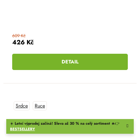
609 Kč
426 Kč
DETAIL
Srdce
Ruce
☀️
Letní výprodej začíná! Sleva až 30 % na celý sortiment
🔥👉
BESTSELLERY