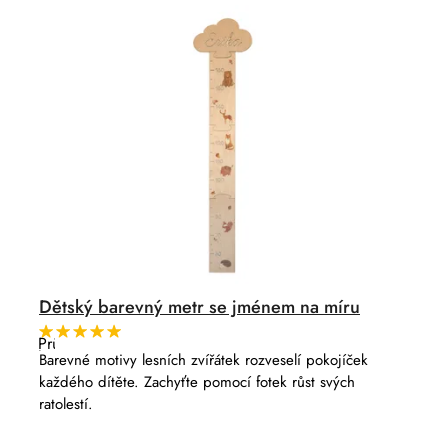
p
u
r
k
o
t
d
ů
u
k
t
ů
Dětský barevný metr se jménem na míru
Průměrné
hodnocení
Barevné motivy lesních zvířátek rozveselí pokojíček
produktu
každého dítěte. Zachyťte pomocí fotek růst svých
je
5,0
ratolestí.
z
5
hvězdiček.