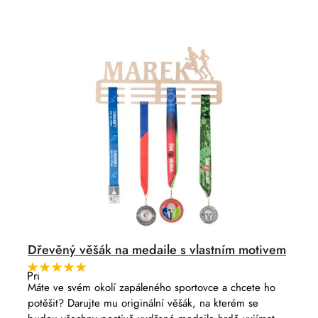
Dřevěný věšák na medaile s vlastním motivem
Průměrné
hodnocení
Máte ve svém okolí zapáleného sportovce a chcete ho
produktu
potěšit? Darujte mu originální věšák, na kterém se
je
5,0