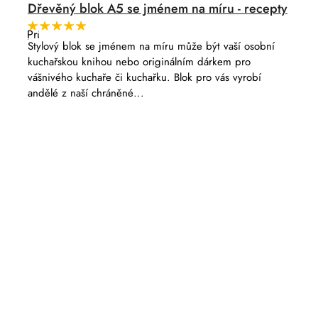
Dřevěný blok A5 se jménem na míru - recepty
Průměrné
hodnocení
Stylový blok se jménem na míru může být vaší osobní
produktu
kuchařskou knihou nebo originálním dárkem pro
je
5,0
vášnivého kuchaře či kuchařku. Blok pro vás vyrobí
z
andělé z naší chráněné...
5
hvězdiček.