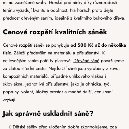
mimo zasněžené svahy. Horské podmínky díky různorodosti
terénu vyžadují kvalitu a odolnost. Na horách proto dejte
přednost dřevěným saním, ideálně z kvalitního
bukového dřeva
.
Cenové rozpětí kvalitních sáněk
Cenové rozpětí sáněk se pohybuje
od 500 Kč až do několika
tisíc
. Záleží především na materiálu a příslušenství. K
nejlevnějším saním patří ty plastové.
Dřevěné sáně
považujeme
za zlatou střední cestu. Nejdražší sáně jsou vyrobeny z kovu,
kompozitních materiálů, případně uhlíkového vlákna i
sklovlákna. Jednotlivé příslušenství, jako je ohrádka, tyč,
popruhy, volant, úložný prostor a mnohé další, cenu saní
zvyšují.
Jak správně uskladnit sáně?
Dětské sáňky před uložením dobře zkontrolujeme, zda