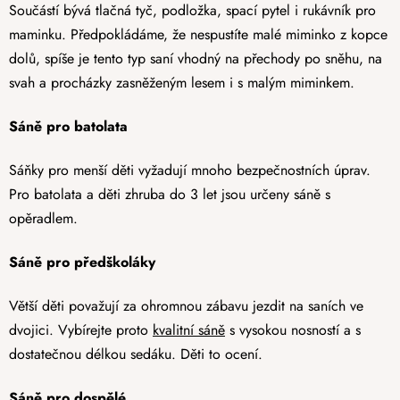
Součástí bývá tlačná tyč, podložka, spací pytel i rukávník pro
maminku. Předpokládáme, že nespustíte malé miminko z kopce
dolů, spíše je tento typ saní vhodný na přechody po sněhu, na
svah a procházky zasněženým lesem i s malým miminkem.
Sáně pro batolata
Sáňky pro menší děti vyžadují mnoho bezpečnostních úprav.
Pro batolata a děti zhruba do 3 let jsou určeny sáně s
opěradlem.
Sáně pro předškoláky
Větší děti považují za ohromnou zábavu jezdit na saních ve
dvojici. Vybírejte proto
kvalitní sáně
s vysokou nosností a s
dostatečnou délkou sedáku. Děti to ocení.
Sáně pro dospělé