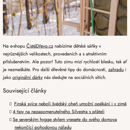
Na e-shopu
ČistéDřevo.cz
nabízíme dětské sáňky v
nejrůznějších velikostech, provedeních a s atraktivním
příslušenstvím. Ale pozor! Tuto zimu mizí rychlostí blesku, tak ať
je nezmeškáte. Pro další dřevěné tipy do domácnosti,
zahradu
i
jako
originální dárky
nás sledujte na sociálních sítích.
Související články
Finská svíce neboli švédský oheň umožní opékání i v zimě
4 tipy na nezapomenutelného Silvestra s přáteli
Se severským hygge stylem vnesete do svého domova
nekončící pohodovou náladu