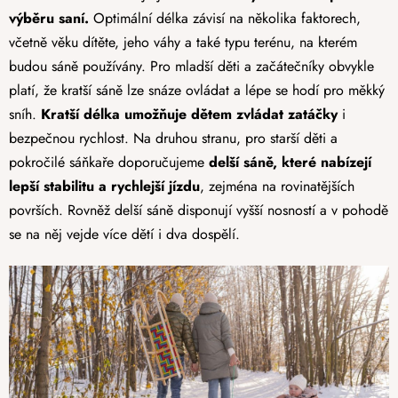
výběru saní.
Optimální délka závisí na několika faktorech,
včetně věku dítěte, jeho váhy a také typu terénu, na kterém
budou sáně používány. Pro mladší děti a začátečníky obvykle
platí, že kratší sáně lze snáze ovládat a lépe se hodí pro měkký
sníh.
Kratší délka umožňuje dětem zvládat zatáčky
i
bezpečnou rychlost. Na druhou stranu, pro starší děti a
pokročilé sáňkaře doporučujeme
delší sáně, které nabízejí
lepší stabilitu a rychlejší jízdu
, zejména na rovinatějších
površích. Rovněž delší sáně disponují vyšší nosností a v pohodě
se na něj vejde více dětí i dva dospělí.