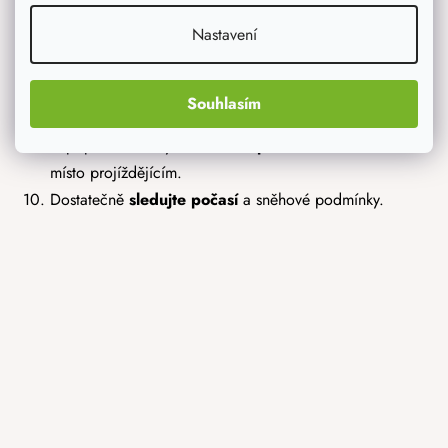
Kromě toho, že nebudete podceňovat stav saní a bobů,
Nastavení
tak podobnou péči věnujte i výběru
vhodného oblečení
a obuvi
.
Během samotné jízdy si
nic nefoťte a ani se
Souhlasím
nenatáčejte
.
V případě nehody
okamžitě opusťte dráhu
a uvolněte
místo projíždějícím.
Dostatečně
sledujte počasí
a sněhové podmínky.