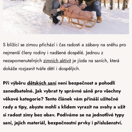
S blížící se zimou přichází i čas radosti a zábavy na sněhu pro
nejmenší členy rodiny i nadšené dospělé. Jednou z
nezapomenutelných
zimních aktivit
je jízda na saních, která
dokáže rozjasnit tváře dětí i dospělých.
Při výběru
dětských saní
není bezpečnost a pohodlí
zanedbatelné. Jak vybrat ty správné sáně pro všechny
věkové kategorie? Tento článek vám přináší užitečné
rady a tipy, abyste mohli s klidem vyrazit na svahy a užít
si radost zimy bez obav. Podíváme se na jednotlivé typy
saní, jejich materiál, bezpečnostní prvky i příslušenství.