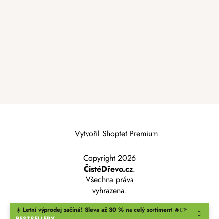
Vytvořil Shoptet Premium
Copyright 2026
ČistéDřevo.cz
.
Všechna práva
vyhrazena.
☀️
Letní výprodej začíná! Sleva až 30 % na celý sortiment
🔥👉
BESTSELLERY