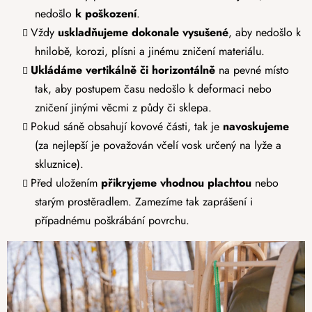
nedošlo
k poškození
.
Vždy
uskladňujeme dokonale vysušené
, aby nedošlo k
hnilobě, korozi, plísni a jinému zničení materiálu.
Ukládáme vertikálně či horizontálně
na pevné místo
tak, aby postupem času nedošlo k deformaci nebo
zničení jinými věcmi z půdy či sklepa.
Pokud sáně obsahují kovové části, tak je
navoskujeme
(za nejlepší je považován včelí vosk určený na lyže a
skluznice).
Před uložením
přikryjeme vhodnou plachtou
nebo
starým prostěradlem. Zamezíme tak zaprášení i
případnému poškrábání povrchu.