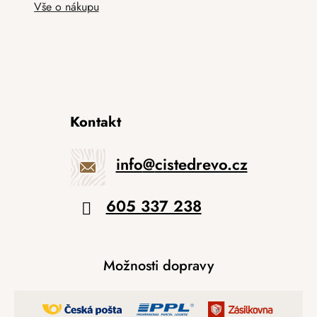
Vše o nákupu
Kontakt
info
@
cistedrevo.cz
605 337 238
Možnosti dopravy