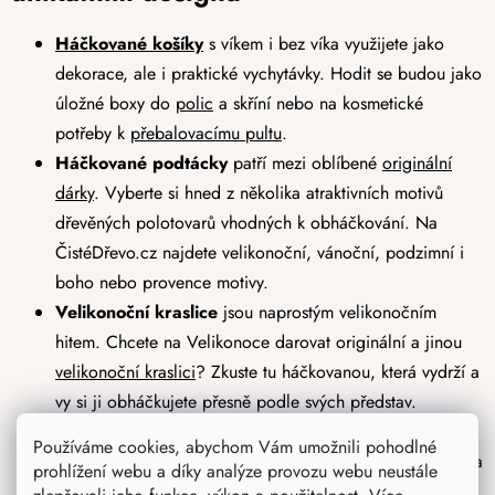
Háčkované košíky
s víkem i bez víka využijete jako
dekorace, ale i praktické vychytávky. Hodit se budou jako
úložné boxy do
polic
a skříní nebo na kosmetické
potřeby k
přebalovacímu pultu
.
Háčkované podtácky
patří mezi oblíbené
originální
dárky
. Vyberte si hned z několika atraktivních motivů
dřevěných polotovarů vhodných k obháčkování. Na
ČistéDřevo.cz najdete velikonoční, vánoční, podzimní i
boho nebo provence motivy.
Velikonoční kraslice
jsou naprostým velikonočním
hitem. Chcete na Velikonoce darovat originální a jinou
velikonoční kraslici
? Zkuste tu háčkovanou, která vydrží a
vy si ji obháčkujete přesně podle svých představ.
Háčkované dekorace na stěnu
- víka na košíky v
Používáme cookies, abychom Vám umožnili pohodlné
nejrůznějších designech můžete použít i jako dekorace na
prohlížení webu a díky analýze provozu webu neustále
stěnu. K dispozici je totiž hned několik velikostních