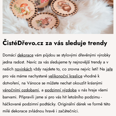
ČistéDřevo.cz za vás sleduje trendy
Domácí
dekorace
vám půjdou se stylovými dřevěnými výrobky
jedna radost. Navíc za vás sledujeme ty nejnovější trendy a v
našich
novinkách
vždy najdete to, co zrovna nejvíc letí! Na
jaře
pro vás máme nachystané
velikonoční kraslice
vhodné k
dotvoření, na Vánoce se můžete nechat okouzlit krásnými
vánočními ozdobami
, a
podzimní výzdoba
u nás hraje všemi
barvami. Připravili jsme si pro vás hit letošního podzimu -
háčkované podzimní podtácky. Originální dárek ve formě této
milé dekorace zvládnou hravě i začátečníci.