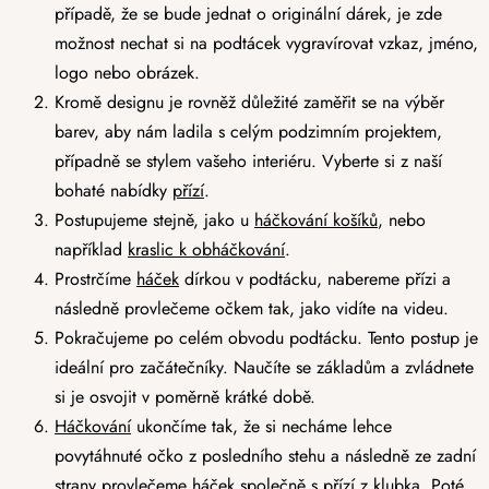
případě, že se bude jednat o originální dárek, je zde
možnost nechat si na podtácek vygravírovat vzkaz, jméno,
logo nebo obrázek.
Kromě designu je rovněž důležité zaměřit se na výběr
barev, aby nám ladila s celým podzimním projektem,
případně se stylem vašeho interiéru. Vyberte si z naší
bohaté nabídky
přízí
.
Postupujeme stejně, jako u
háčkování košíků
, nebo
například
kraslic k obháčkování
.
Prostrčíme
háček
dírkou v podtácku, nabereme přízi a
následně provlečeme očkem tak, jako vidíte na videu.
Pokračujeme po celém obvodu podtácku. Tento postup je
ideální pro začátečníky. Naučíte se základům a zvládnete
si je osvojit v poměrně krátké době.
Háčkování
ukončíme tak, že si necháme lehce
povytáhnuté očko z posledního stehu a následně ze zadní
strany provlečeme háček společně s přízí z klubka. Poté