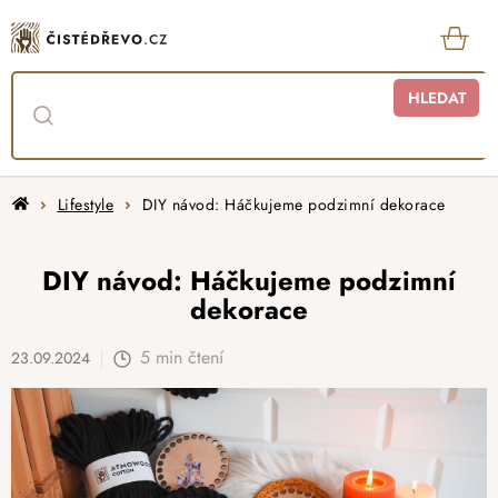
Přejít
na
obsah
KOŠ
HLEDAT
Domů
Lifestyle
DIY návod: Háčkujeme podzimní dekorace
DIY návod: Háčkujeme podzimní
dekorace
5 min čtení
23.09.2024