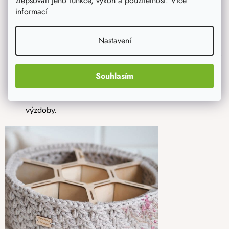
zlepšovali jeho funkce, výkon a použitelnost.
Více
informací
variant.
Kříž k obháčkování
je oblíbený zejména na
Vánoce
nebo na
Dušičky
, ale dekorací nad dvěřmi může být
Nastavení
klidně po celý rok. Polotovar lze využít i jako dno košíku.
Háčkované vánoční ozdoby
- vyberte si hned z
Souhlasím
několika variant, které budou unikátní
ozdobou
vánočního stromečku
a dominantou vaší vánoční
výzdoby.