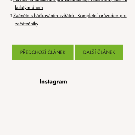
kulatým dnem
Začněte s háčkováním zvířátek: Kompletní průvodce pro
začátečníky
PŘEDCHOZÍ ČLÁNEK
DALŠÍ ČLÁNEK
Z
Instagram
á
p
a
t
í