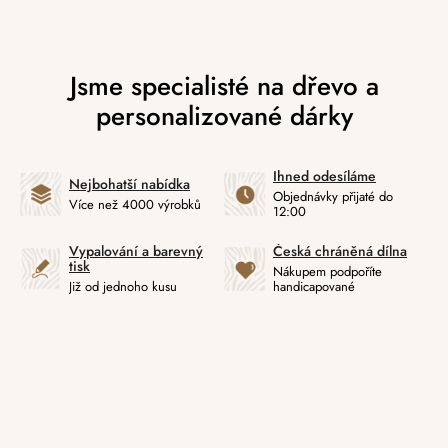
Ihned odesíláme
Nejbohatší nabídka
Objednávky přijaté do
Více než 4000 výrobků
12:00
Vypalování a barevný
Česká chráněná dílna
tisk
Nákupem podpoříte
Již od jednoho kusu
handicapované