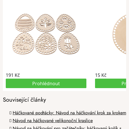
Související články
Háčkované podtácky: Návod na háčkování krok za krokem
Návod na háčkované velikonoční kraslice
Návod na háčkování pro začátečníky: háčkovaný košík s