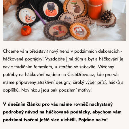
Chceme vám představit nový trend v podzimních dekoracích -
háčkované podtácky! Vyzdobíte jimi dům a byt a
háčkování
je
navíc tradičním řemeslem, u kterého se zabavíte. Všechny
potřeby na háčkování najdete na ČistéDřevo.cz, kde pro vás
máme připraveny atraktivní designy, široký
výběr přízí
, háčků a
doplňků. Novinkou jsou pak podzimní motivy!
V dnešním článku pro vás máme rovněž nachystaný
podrobný návod na
háčkované podtácky
, abychom vám
podzimní tvoření ještě více ulehčili. Pojďme na to!