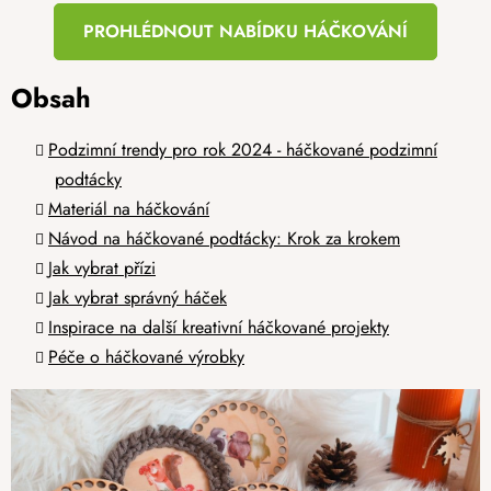
PROHLÉDNOUT NABÍDKU HÁČKOVÁNÍ
Obsah
Podzimní trendy pro rok 2024 - háčkované podzimní
podtácky
Materiál na háčkování
Návod na háčkované podtácky: Krok za krokem
Jak vybrat přízi
Jak vybrat správný háček
Inspirace na další kreativní háčkované projekty
Péče o háčkované výrobky