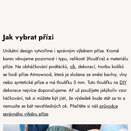
Jak vybrat přízi
Unikátní design vytvoříme i správným výběrem příze. Kromě
barev věnujeme pozornost i typu, velikosti (tloušťce) a materiálu
příze. Na obháčkování podtácků,
vík
, dekorací, tvorbu košíků
se hodí příze Atmowood, která je složena ze směsi bavlny, vlny
nebo syntetické příze a má tloušťku 5 mm. Tuto tloušťku na
DIY
dekorace nejvíce doporučujeme. Ať už použijete jakýkoliv vzor
háčkování, tak si můžete být jisti, že výsledek bude stát za to a
nemusíte se bát nevzhledných ok. Přečtěte si náš
průvodce
správného výběru příze
.