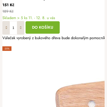
151 Kč
189 Kč
Skladem
> 5 ks
11. - 12. 8. u vás
DO KOŠÍKU
Váleček vyrobený z bukového dřeva bude dokonalým pomocníkem 
-20%