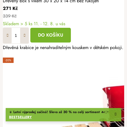
Dřevěný box s víkem 30 x 20 x 14 cm bez rukojeti
271 Kč
339 Kč
Skladem
> 5 ks
11. - 12. 8. u vás
DO KOŠÍKU
Dřevěná krabice je nenahraditelným kouskem v dětském pokoji. Mů
-20%
☀️
Letní výprodej začíná! Sleva až 30 % na celý sortiment
🔥👉
BESTSELLERY