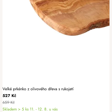
Velké prkénko z olivového dřeva s rukojetí
527 Kč
659 Kč
Skladem
> 5 ks
11. - 12. 8. u vás