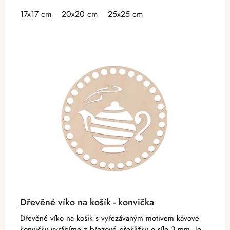
17x17 cm
20x20 cm
25x25 cm
Dřevěné víko na košík - konvička
Dřevěné víko na košík s vyřezávaným motivem kávové
konvičky vyrábíme z březové překližky o síle 3 mm. Je