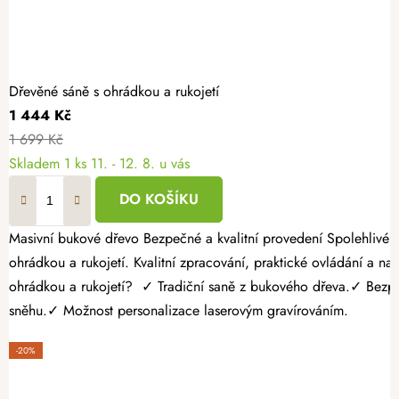
Dřevěné sáně s ohrádkou a rukojetí
1 444 Kč
1 699 Kč
Skladem
1 ks
11. - 12. 8. u vás
DO KOŠÍKU
Masivní bukové dřevo Bezpečné a kvalitní provedení Spolehlivé s dlouhou životností Užijte si zimní radovánky naplno a dopřejte dětem pohodlnou a bezpečnou jízdu na tradičních dřevěných saních s
ohrádkou a rukojetí. Kvalitní zpracování, praktické ovládání a n
ohrádkou a rukojetí? ✓ Tradiční saně z bukového dřeva.✓ Bezpeč
sněhu.✓ Možnost personalizace laserovým gravírováním.
-20%