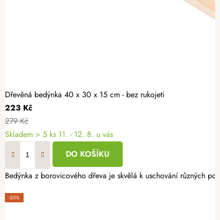
Dřevěná bedýnka 40 x 30 x 15 cm - bez rukojeti
223 Kč
279 Kč
Skladem
> 5 ks
11. - 12. 8. u vás
DO KOŠÍKU
Bedýnka z borovicového dřeva je skvělá k uschování různých pokl
-20%