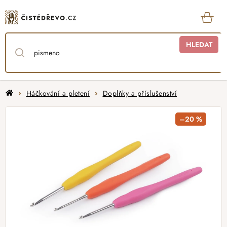
Přejít
na
obsah
KOŠ
HLEDAT
Domů
Háčkování a pletení
Doplňky a příslušenství
–20 %