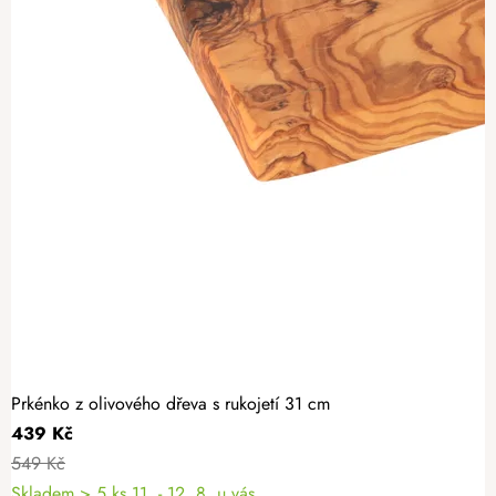
Prkénko z olivového dřeva s rukojetí 31 cm
439 Kč
549 Kč
Skladem
> 5 ks
11. - 12. 8. u vás