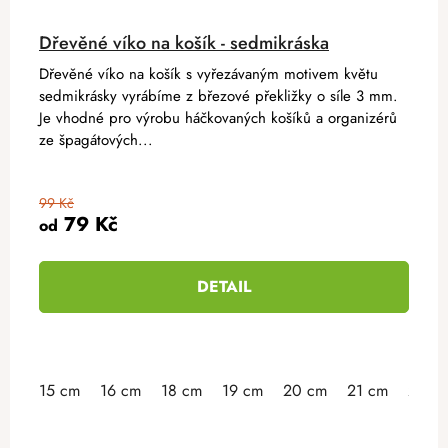
Dřevěné víko na košík - sedmikráska
Dřevěné víko na košík s vyřezávaným motivem květu
sedmikrásky vyrábíme z březové překližky o síle 3 mm.
Je vhodné pro výrobu háčkovaných košíků a organizérů
ze špagátových...
99 Kč
79 Kč
od
DETAIL
15 cm
16 cm
18 cm
19 cm
20 cm
21 cm
23 c