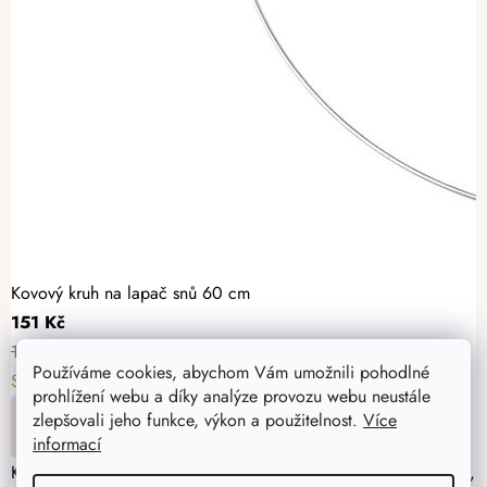
Kovový kruh na lapač snů 60 cm
151 Kč
189 Kč
Používáme cookies, abychom Vám umožnili pohodlné
Skladem
> 5 ks
11. - 12. 8. u vás
prohlížení webu a díky analýze provozu webu neustále
zlepšovali jeho funkce, výkon a použitelnost.
Více
DO KOŠÍKU
informací
Kovový kruh s průměrem 60 cm se hodí pro výrobu lapačů snů, věn