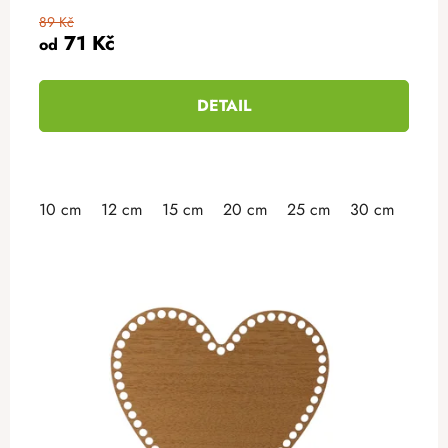
89 Kč
71 Kč
od
DETAIL
10 cm
12 cm
15 cm
20 cm
25 cm
30 cm
35 