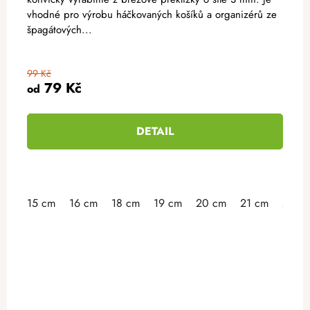
vhodné pro výrobu háčkovaných košíků a organizérů ze
špagátových...
99 Kč
79 Kč
od
DETAIL
15 cm
16 cm
18 cm
19 cm
20 cm
21 cm
23 c