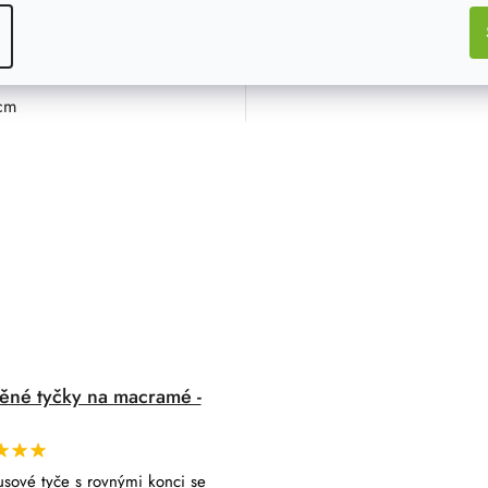
DO KOŠÍ
cm
23,3x18 cm
25,7x19,5 cm
ěné tyčky na macramé -
sové tyče s rovnými konci se