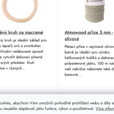
ěný kruh na macramé
Atmowood příze 5 mm -
olivová
ý kruh je ideální základ pro
u lapačů snů a zvonkoher.
Pletací příze v zajímavé olivo
přírodní nelakované úpravě
barvě je ideální pro výrobu
 vytvořit dekoraci přesně
háčkovaných košíků a dekorac
svých představ. Kruh
polyesterové jádro, 100 m náv
me v různých...
naší nabídce naleznete také da
barevné...
3 Kč
ookies, abychom Vám umožnili pohodlné prohlížení webu a díky a
219 Kč
186 Kč
 neustále zlepšovali jeho funkce, výkon a použitelnost.
Více infor
DETAIL