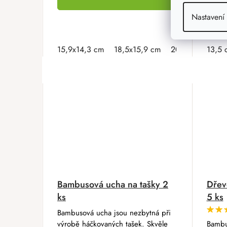
Nastavení
15,9x14,3 cm
18,5x15,9 cm
20,9x16,8 cm
13,5 
Bambusová ucha na tašky 2
Dřev
ks
5 ks
Bambusová ucha jsou nezbytná při
výrobě háčkovaných tašek. Skvěle
Bambu