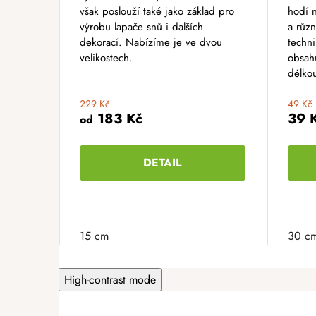
však poslouží také jako základ pro
hodí 
výrobu lapače snů i dalších
a různ
dekorací. Nabízíme je ve dvou
techn
velikostech.
obsahu
délko
229 Kč
49 Kč
183 Kč
39 
od
DETAIL
15 cm
30 c
High-contrast mode