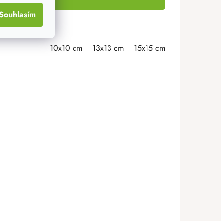
Souhlasím
KU
10x10 cm
13x13 cm
15x15 cm
18x18 cm
2