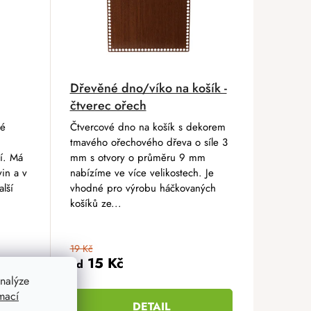
Dřevěné dno/víko na košík -
čtverec ořech
vé
Čtvercové dno na košík s dekorem
tmavého ořechového dřeva o síle 3
í. Má
mm s otvory o průměru 9 mm
in a v
nabízíme ve více velikostech. Je
lší
vhodné pro výrobu háčkovaných
košíků ze...
19 Kč
15 Kč
od
nalýze
mací
DETAIL