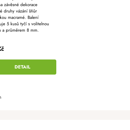
na závěsné dekorace
é druhy vázání šňůr
ikou macramé. Balení
je 5 kusů tyčí s volitelnou
u a průměrem 8 mm.
Kč
DETAIL
m