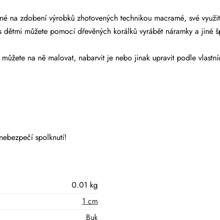
dné na zdobení výrobků zhotovených technikou macramé, své využit
s dětmi můžete pomocí dřevěných korálků vyrábět náramky a jiné š
můžete na ně malovat, nabarvit je nebo jinak upravit podle vlastní
nebezpečí spolknutí!
0.01 kg
1 cm
Buk