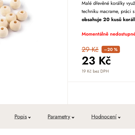
Malé dřevěné korálky využ
techniku macrame, práci s
obsahuje 20 kusů korál
Momentálně nedostupn
29 Kč
–20 %
23 Kč
19 Kč bez DPH
Měrná cena:
Popis
Parametry
Hodnocení