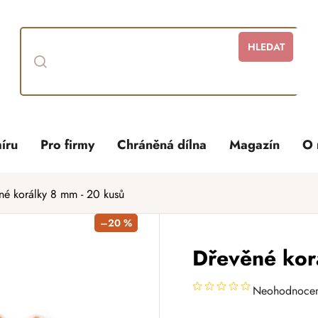
HLEDAT
íru
Pro firmy
Chráněná dílna
Magazín
O 
né korálky 8 mm - 20 kusů
–20 %
Dřevěné kor
Neohodnoce