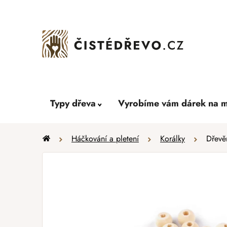
Přejít
na
obsah
Typy dřeva
Vyrobíme vám dárek na m
Domů
Háčkování a pletení
Korálky
Dřevě