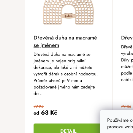
Dřevěná duha na macramé
Dřev
se jménem
Dřevěn
výrob
Dřevěná duha na macramé se
Díky 
jménem je nejen originální
můžete
dekorace, ale také z ní můžete
podle 
vytvořit dárek s osobní hodnotou.
nabízí
Průměr otvorů je 9 mm a
požadované jméno nám zadejte
do...
79 Kč
79 Kč
63 Kč
6
od
od
Používáme c
provozu webu
DETAIL