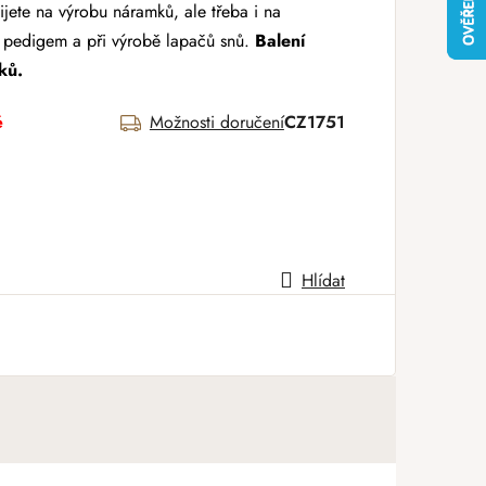
ijete
na výrobu náramků, ale třeba i na
 pedigem a při výrobě lapačů snů
.
Balení
ků.
é
Možnosti doručení
CZ1751
Hlídat