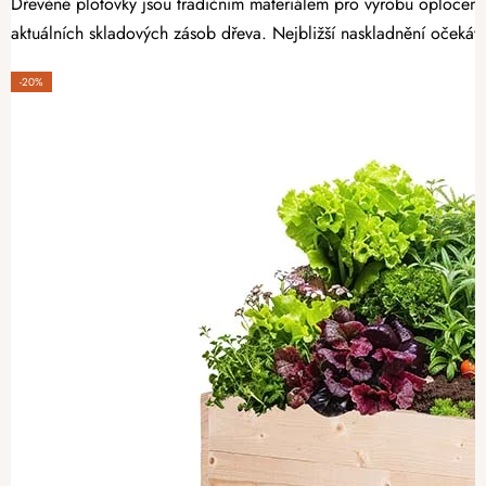
Dřevěné plotovky jsou tradičním materiálem pro výrobu oplocení
aktuálních skladových zásob dřeva. Nejbližší naskladnění očekáv
-20%