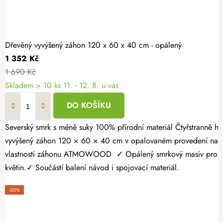
Dřevěný vyvýšený záhon 120 x 60 x 40 cm - opálený
1 352 Kč
1 690 Kč
Skladem > 10 ks
11. - 12. 8. u vás
DO KOŠÍKU
Severský smrk s méně suky 100% přírodní materiál Čtyřstranně hoblovaný masiv Vypěstujte si čerstvé bylinky, zeleninu nebo jahody v záhonu, který spojuje přírodní vzhled s dlouhou životností. Dřevěný
vyvýšený záhon 120 × 60 × 40 cm v opalovaném provedení nabízí
vlastnosti záhonu ATMOWOOD ✓ Opálený smrkový masiv pro vyšší 
květin.✓ Součástí balení návod i spojovací materiál.
-20%