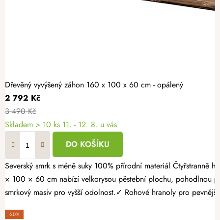
Dřevěný vyvýšený záhon 160 x 100 x 60 cm - opálený
2 792 Kč
3 490 Kč
Skladem > 10 ks
11. - 12. 8. u vás
DO KOŠÍKU
Severský smrk s méně suky 100% přírodní materiál Čtyřstranně hoblovaný masiv Proměňte svou zahradu v místo plné čerstvé zeleniny, voňavých bylinek a sladkých jahod. Opálený dřevěný vyvýšený záhon 160
× 100 × 60 cm nabízí velkorysou pěstební plochu, pohodlnou pr
smrkový masiv pro vyšší odolnost.✓ Rohové hranoly pro pevnější k
-20%