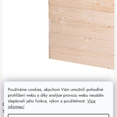
Používáme cookies, abychom Vám umožnili pohodlné
prohlížení webu a díky analýze provozu webu neustále
zlepšovali jeho funkce, výkon a použitelnost.
Více
Dřevěný vyvýšený záhon 120 x 60 x 60 cm
informací
1 672 Kč