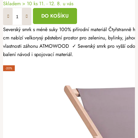
Skladem > 10 ks
11. - 12. 8. u vás
DO KOŠÍKU
Severský smrk s méně suky 100% přírodní materiál Čtyřstranně hoblovaný masiv Dopřejte si radost z vlastní úrody a vytvořte si zahrádku přesně podle svých představ. Dřevěný vyvýšený záhon 160 × 100 × 60
cm nabízí velkorysý pěstební prostor pro zeleninu, bylinky, jahody
vlastnosti záhonu ATMOWOOD ✓ Severský smrk pro vyšší odolnost.
balení návod i spojovací materiál.
-20%