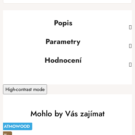
Popis
Parametry
Hodnocení
High-contrast mode
Mohlo by Vás zajímat
ATMOWOOD
ATMOWOOD
Tip
ATMOWOOD
ATMOWOOD
ATMOWOOD
ATMOWOOD
ATMOWOOD
ATMOWOOD
ATMOWOOD
-14%