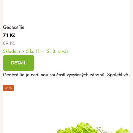
Geotextílie
71 Kč
89 Kč
Skladem
> 5 ks
11. - 12. 8. u vás
DETAIL
Geotextílie je nedílnou součástí vyvýšených záhonů. Spolehlivě oc
-20%