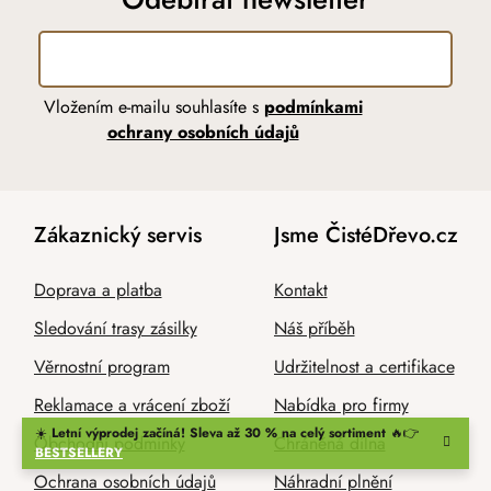
Vložením e-mailu souhlasíte s
podmínkami
ochrany osobních údajů
Zákaznický servis
Jsme ČistéDřevo.cz
Doprava a platba
Kontakt
Sledování trasy zásilky
Náš příběh
Věrnostní program
Udržitelnost a certifikace
Reklamace a vrácení zboží
Nabídka pro firmy
☀️
Letní výprodej začíná! Sleva až 30 % na celý sortiment
🔥👉
Obchodní podmínky
Chráněná dílna
BESTSELLERY
Ochrana osobních údajů
Náhradní plnění