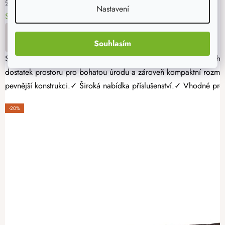
2 090 Kč
Nastavení
Skladem > 10 ks
DO KOŠÍKU
Souhlasím
Severský smrk s méně suky 100% přírodní materiál Čtyřstranně hoblovaný masiv Pěstujte vlastní zeleninu, bylinky nebo jahody jednoduše a s radostí. Dřevěný vyvýšený záhon 120 × 60 × 60 cm nabízí
dostatek prostoru pro bohatou úrodu a zároveň kompaktní rozmě
pevnější konstrukci.✓ Široká nabídka příslušenství.✓ Vhodné pro p
-20%