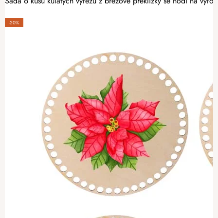
Sada 6 kusů kulatých výřezů z březové překližky se hodí na výro
-20%