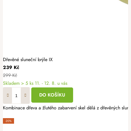
Dřevěné sluneční brýle IX
239 Kč
299 Kč
Skladem
> 5 ks
11. - 12. 8. u vás
DO KOŠÍKU
Kombinace dřeva a žlutého zabarvení skel dělá z dřevěných sluneční
-20%