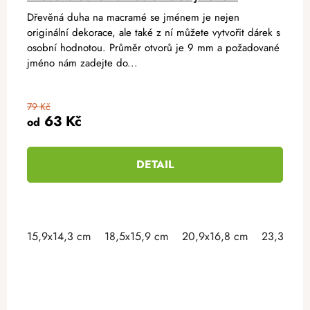
Dřevěná duha na macramé se jménem je nejen
originální dekorace, ale také z ní můžete vytvořit dárek s
osobní hodnotou. Průměr otvorů je 9 mm a požadované
jméno nám zadejte do...
79 Kč
63 Kč
od
DETAIL
15,9x14,3 cm
18,5x15,9 cm
20,9x16,8 cm
23,3x18 