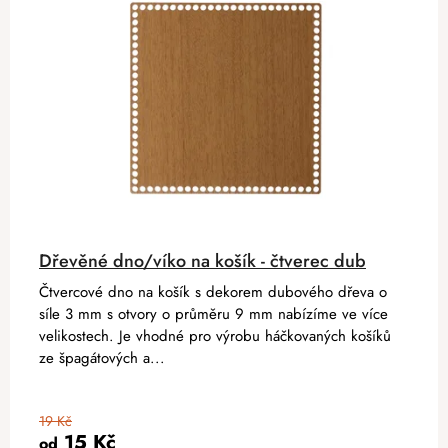
Dřevěné dno/víko na košík - čtverec dub
Čtvercové dno na košík s dekorem dubového dřeva o
síle 3 mm s otvory o průměru 9 mm nabízíme ve více
velikostech. Je vhodné pro výrobu háčkovaných košíků
ze špagátových a...
19 Kč
15 Kč
od