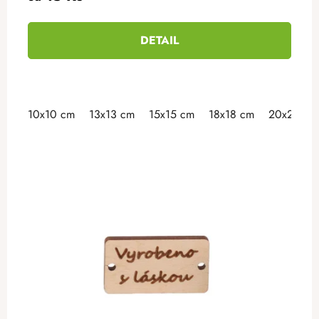
DETAIL
10x10 cm
13x13 cm
15x15 cm
18x18 cm
20x20 cm