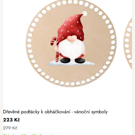
Dřevěné podtácky k obháčkování - vánoční symboly
223 Kč
279 Kč