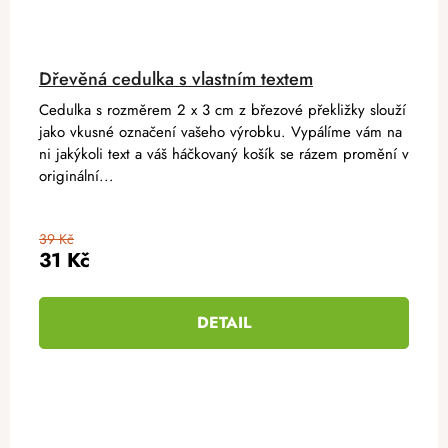
Dřevěná cedulka s vlastním textem
Cedulka s rozměrem 2 x 3 cm z březové překližky slouží
jako vkusné označení vašeho výrobku. Vypálíme vám na
ni jakýkoli text a váš háčkovaný košík se rázem promění v
originální...
39 Kč
31 Kč
DETAIL