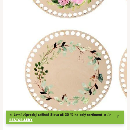
☀️
Letní výprodej začíná! Sleva až 30 % na celý sortiment
🔥👉
BESTSELLERY