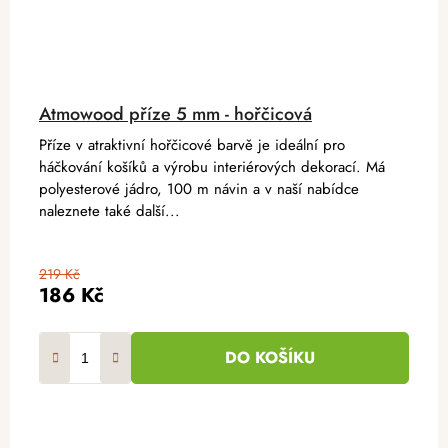
Atmowood příze 5 mm - hořčicová
Příze v atraktivní hořčicové barvě je ideální pro
háčkování košíků a výrobu interiérových dekorací. Má
polyesterové jádro, 100 m návin a v naší nabídce
naleznete také další...
219 Kč
186 Kč
DO KOŠÍKU