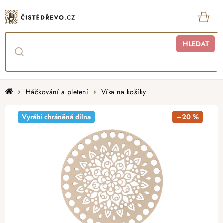
Přejít
na
obsah
KOŠ
HLEDAT
Domů
Háčkování a pletení
Víka na košíky
Vyrábí chráněná dílna
–20 %