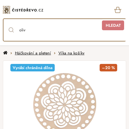
Přejít
na
obsah
KOŠ
HLEDAT
Domů
Háčkování a pletení
Víka na košíky
Vyrábí chráněná dílna
–20 %