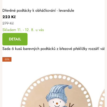
Dřevěné podtácky k obháčkování - levandule
223 Kč
279 Kč
Skladem
11. - 12. 8. u vás
DETAIL
Sada 6 kusů barevných podtácků z březové překližky rozzáří váš i
-20%