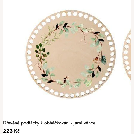
Dřevěné podtácky k obháčkování - jarní věnce
223 Kč