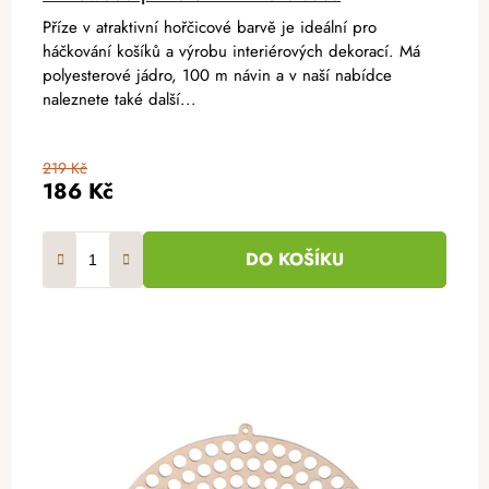
Příze v atraktivní hořčicové barvě je ideální pro
háčkování košíků a výrobu interiérových dekorací. Má
polyesterové jádro, 100 m návin a v naší nabídce
naleznete také další...
219 Kč
186 Kč
DO KOŠÍKU