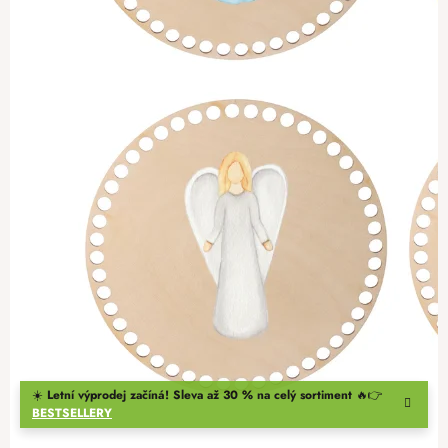
☀️
Letní výprodej začíná! Sleva až 30 % na celý sortiment
🔥👉
BESTSELLERY