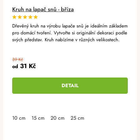
Kruh na lapač snů - bříza
Dřevěný kruh na výrobu lapače snů je ideálním základem
pro domácí tvoření. Vytvořte si originální dekoraci podle
svých představ. Kruh nabízíme v různých velikostech.
39 Kč
31 Kč
od
DETAIL
10 cm
15 cm
20 cm
25 cm