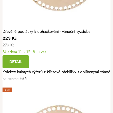
Dřevěné podtácky k obháčkování - vánoční výzdoba
223 Kč
279 Kč
Skladem
11. - 12. 8. u vás
DETAIL
Kolekce kulatých výřezů z březové překližky s oblíbenými vánoční
naleznete také.
-20%