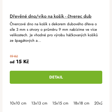
Dřevěné dno/víko na košík - čtverec dub
Čtvercové dno na košík s dekorem dubového dřeva o
síle 3 mm s otvory o průměru 9 mm nabízíme ve více
velikostech. Je vhodné pro výrobu háčkovaných košíků
ze špagátových a...
19 Kč
15 Kč
od
DETAIL
10x10 cm
13x13 cm
15x15 cm
18x18 cm
20x20 cm