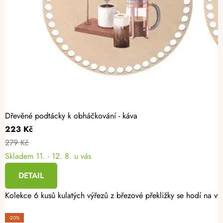
Dřevěné podtácky k obháčkování - káva
223 Kč
279 Kč
Skladem
11. - 12. 8. u vás
DETAIL
Kolekce 6 kusů kulatých výřezů z březové překližky se hodí na v
-20%