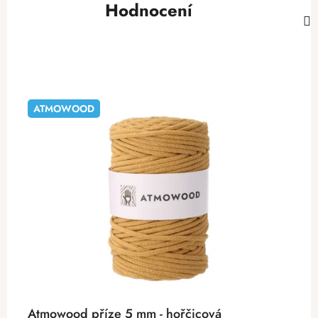
Hodnocení
ATMOWOOD
Atmowood příze 5 mm - hořčicová