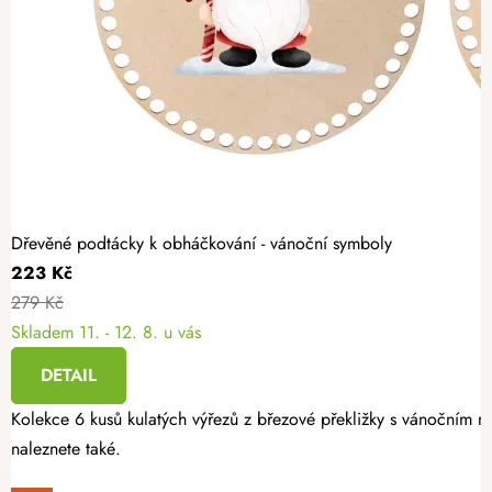
Dřevěné podtácky k obháčkování - vánoční symboly
223 Kč
279 Kč
Skladem
11. - 12. 8. u vás
DETAIL
Kolekce 6 kusů kulatých výřezů z březové překližky s vánočním mo
naleznete také.