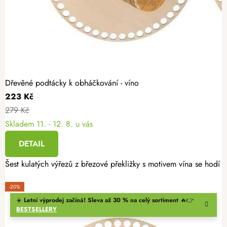
Dřevěné podtácky k obháčkování - víno
223 Kč
279 Kč
Skladem
11. - 12. 8. u vás
DETAIL
Šest kulatých výřezů z březové překližky s motivem vína se hodí n
-20%
☀️
Letní výprodej začíná! Sleva až 30 % na celý sortiment
🔥👉
BESTSELLERY