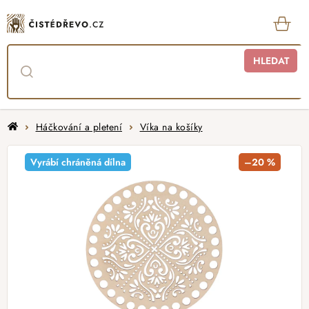
Přejít
na
obsah
KOŠ
HLEDAT
Domů
Háčkování a pletení
Víka na košíky
Vyrábí chráněná dílna
–20 %