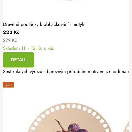
Dřevěné podtácky k obháčkování - motýli
223 Kč
279 Kč
Skladem
11. - 12. 8. u vás
DETAIL
Šest kulatých výřezů s barevným přírodním motivem se hodí na vý
-20%