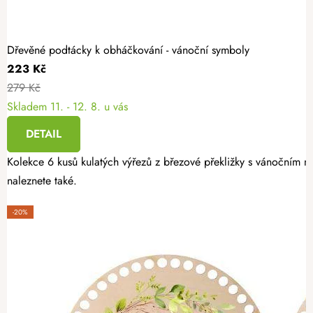
Dřevěné podtácky k obháčkování - vánoční symboly
223 Kč
279 Kč
Skladem
11. - 12. 8. u vás
DETAIL
Kolekce 6 kusů kulatých výřezů z březové překližky s vánočním mo
naleznete také.
-20%