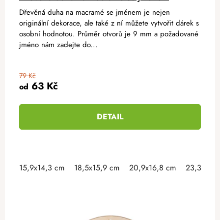
Dřevěná duha na macramé se jménem je nejen
originální dekorace, ale také z ní můžete vytvořit dárek s
osobní hodnotou. Průměr otvorů je 9 mm a požadované
jméno nám zadejte do...
79 Kč
63 Kč
od
DETAIL
15,9x14,3 cm
18,5x15,9 cm
20,9x16,8 cm
23,3x18 