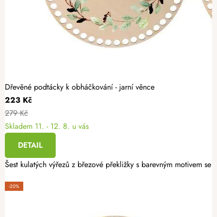
Dřevěné podtácky k obháčkování - jarní věnce
223 Kč
279 Kč
Skladem
11. - 12. 8. u vás
DETAIL
Šest kulatých výřezů z březové překližky s barevným motivem se h
-20%