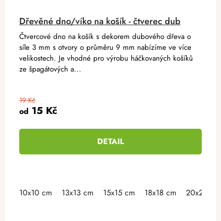
Dřevěné dno/víko na košík - čtverec dub
Čtvercové dno na košík s dekorem dubového dřeva o
síle 3 mm s otvory o průměru 9 mm nabízíme ve více
velikostech. Je vhodné pro výrobu háčkovaných košíků
ze špagátových a...
19 Kč
15 Kč
od
DETAIL
10x10 cm
13x13 cm
15x15 cm
18x18 cm
20x20 cm