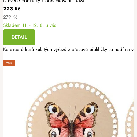
Dřevěné podtácky k obháčkování - káva
223 Kč
279 Kč
Skladem
11. - 12. 8. u vás
DETAIL
Kolekce 6 kusů kulatých výřezů z březové překližky se hodí na v
-20%