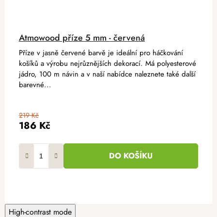
Atmowood příze 5 mm - červená
Příze v jasně červené barvě je ideální pro háčkování
košíků a výrobu nejrůznějších dekorací. Má polyesterové
jádro, 100 m návin a v naší nabídce naleznete také další
barevné...
219 Kč
186 Kč
DO KOŠÍKU
High-contrast mode