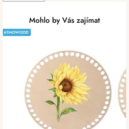
Mohlo by Vás zajímat
ATMOWOOD
-20%