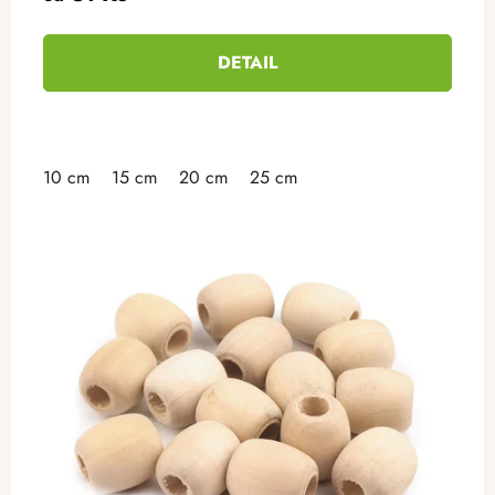
DETAIL
10 cm
15 cm
20 cm
25 cm