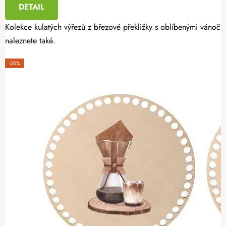
DETAIL
Kolekce kulatých výřezů z březové překližky s oblíbenými vánoční
naleznete také.
-20%