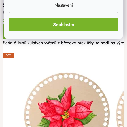
Nastavení
223 Kč
279 Kč
Skladem
11. - 12. 8. u vás
Souhlasím
DETAIL
Sada 6 kusů kulatých výřezů z březové překližky se hodí na výro
-20%