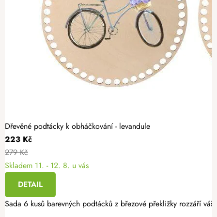
Dřevěné podtácky k obháčkování - levandule
223 Kč
279 Kč
Skladem
11. - 12. 8. u vás
DETAIL
Sada 6 kusů barevných podtácků z březové překližky rozzáří váš i