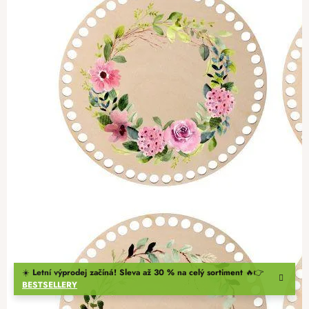
☀️
Letní výprodej začíná! Sleva až 30 % na celý sortiment
🔥👉
BESTSELLERY