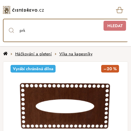
Přejít
na
obsah
KOŠ
HLEDAT
Domů
Háčkování a pletení
Víka na kapesníky
Vyrábí chráněná dílna
–20 %