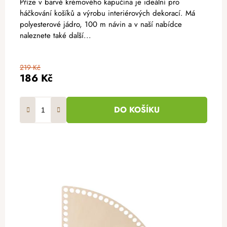
Příze v barvě krémového kapučína je ideální pro
háčkování košíků a výrobu interiérových dekorací. Má
polyesterové jádro, 100 m návin a v naší nabídce
naleznete také další...
219 Kč
186 Kč
DO KOŠÍKU