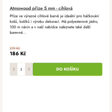
Atmowood příze 5 mm - cihlová
Příze ve výrazné cihlové barvě je ideální pro háčkování
košů, košíků i výrobu dekorací. Má polyesterové jádro,
100 m návin a v naší nabídce naleznete také další
barevné...
219 Kč
186 Kč
DO KOŠÍKU