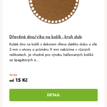
Dřevěné dno/víko na košík - kruh dub
Kulaté dno na košík s dekorem dřeva zlatého dubu o síle
3 mm s otvory o průměru 9 mm nabízíme v různých
velikostech. Je vhodné pro výrobu háčkovaných košíků
ze špagátových a...
19 Kč
15 Kč
od
DETAIL