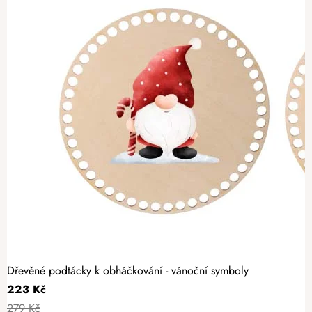
Dřevěné podtácky k obháčkování - vánoční symboly
223 Kč
279 Kč