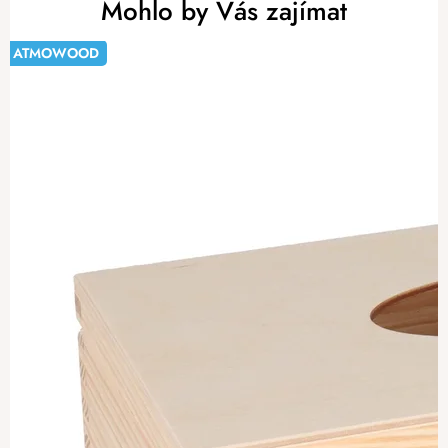
Mohlo by Vás zajímat
ATMOWOOD
-20%