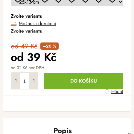
Zvolte variantu
Možnosti doručení
Zvolte variantu
od 49 Kč
–20 %
od
39 Kč
od
32 Kč
bez DPH
Měrná cena:
DO KOŠÍKU
Hlídat
Popis