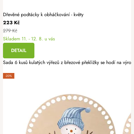
Dřevěné podtácky k obháčkování - květy
223 Kč
279 Kč
Skladem
11. - 12. 8. u vás
DETAIL
Sada 6 kusů kulatých výřezů z březové překližky se hodí na výro
-20%