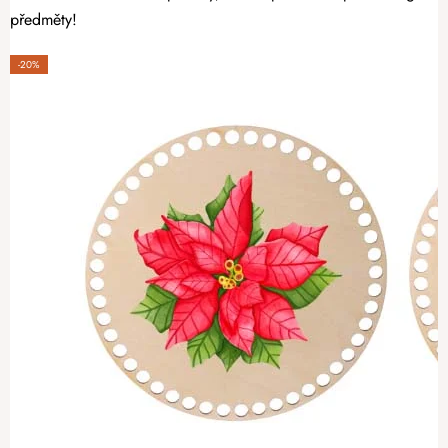
předměty!
-20%