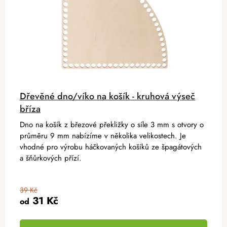
Dřevěné dno/víko na košík - kruhová výseč
bříza
Dno na košík z březové překližky o síle 3 mm s otvory o
průměru 9 mm nabízíme v několika velikostech. Je
vhodné pro výrobu háčkovaných košíků ze špagátových
a šňůrkových přízí.
39 Kč
31 Kč
od