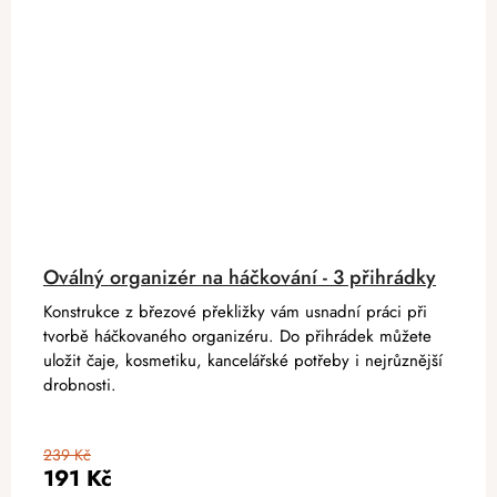
Oválný organizér na háčkování - 3 přihrádky
Konstrukce z březové překližky vám usnadní práci při
tvorbě háčkovaného organizéru. Do přihrádek můžete
uložit čaje, kosmetiku, kancelářské potřeby i nejrůznější
drobnosti.
239 Kč
191 Kč