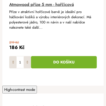
Atmowood příze 5 mm - hořčicová
Příze v atraktivní hořčicové barvě je ideální pro
háčkování košíků a výrobu interiérových dekorací. Má
polyesterové jádro, 100 m návin a v naší nabídce
naleznete také další...
219 Kč
186 Kč
DO KOŠÍKU
High-contrast mode