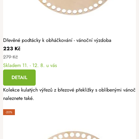
Dřevěné podtácky k obháčkování - vánoční výzdoba
223 Kč
279 Kč
Skladem
11. - 12. 8. u vás
DETAIL
Kolekce kulatých výřezů z březové překližky s oblíbenými vánoční
naleznete také.
-20%