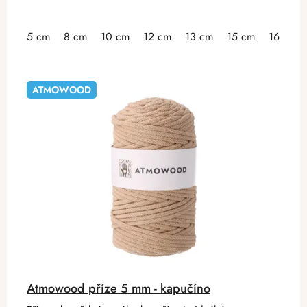
5 cm
8 cm
10 cm
12 cm
13 cm
15 cm
16 cm
ATMOWOOD
Atmowood příze 5 mm - kapučíno