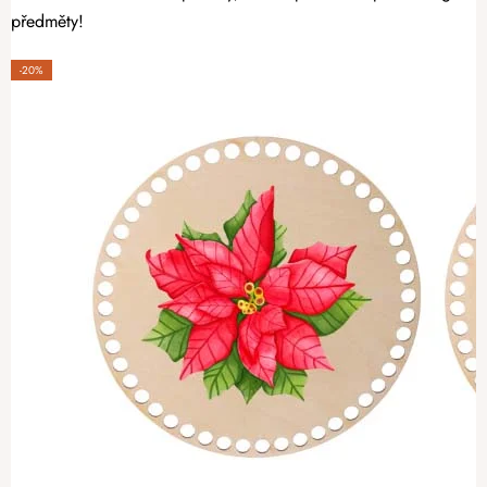
předměty!
-20%