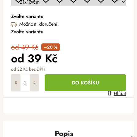
Zvolte variantu
Možnosti doručení
Zvolte variantu
od 49 Kč
–20 %
od
39 Kč
od
32 Kč
bez DPH
Měrná cena:
DO KOŠÍKU
Hlídat
Popis