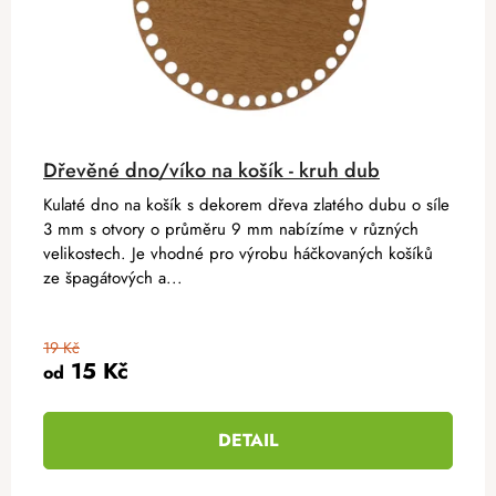
Dřevěné dno/víko na košík - kruh dub
Kulaté dno na košík s dekorem dřeva zlatého dubu o síle
3 mm s otvory o průměru 9 mm nabízíme v různých
velikostech. Je vhodné pro výrobu háčkovaných košíků
ze špagátových a...
19 Kč
15 Kč
od
DETAIL