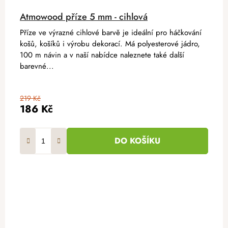
Atmowood příze 5 mm - cihlová
Příze ve výrazné cihlové barvě je ideální pro háčkování
košů, košíků i výrobu dekorací. Má polyesterové jádro,
100 m návin a v naší nabídce naleznete také další
barevné...
219 Kč
186 Kč
DO KOŠÍKU