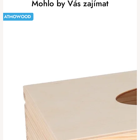
Mohlo by Vás zajímat
ATMOWOOD
-20%