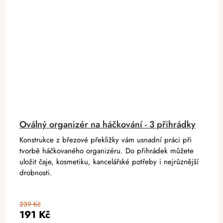
Oválný organizér na háčkování - 3 přihrádky
Konstrukce z březové překližky vám usnadní práci při
tvorbě háčkovaného organizéru. Do přihrádek můžete
uložit čaje, kosmetiku, kancelářské potřeby i nejrůznější
drobnosti.
239 Kč
191 Kč