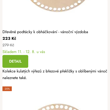
Dřevěné podtácky k obháčkování - vánoční výzdoba
223 Kč
279 Kč
Skladem
11. - 12. 8. u vás
DETAIL
Kolekce kulatých výřezů z březové překližky s oblíbenými vánoční
naleznete také.
-20%