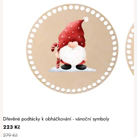
Dřevěné podtácky k obháčkování - vánoční symboly
223 Kč
279 Kč