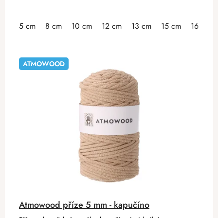
5 cm
8 cm
10 cm
12 cm
13 cm
15 cm
16 cm
ATMOWOOD
Atmowood příze 5 mm - kapučíno