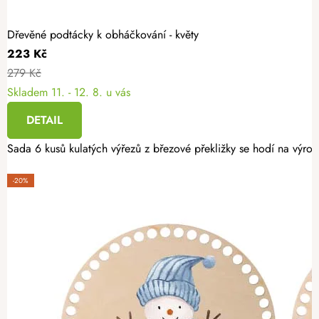
Dřevěné podtácky k obháčkování - květy
223 Kč
279 Kč
Skladem
11. - 12. 8. u vás
DETAIL
Sada 6 kusů kulatých výřezů z březové překližky se hodí na výro
-20%