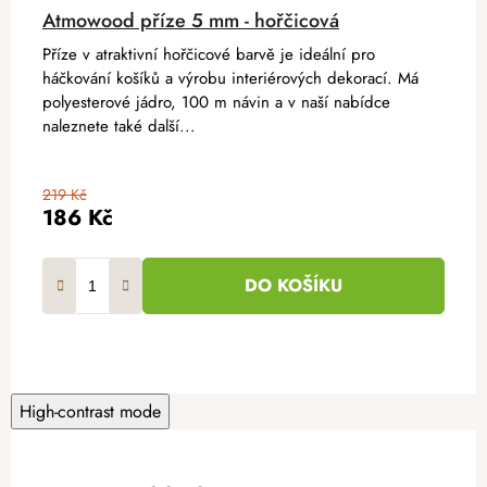
Atmowood příze 5 mm - hořčicová
Příze v atraktivní hořčicové barvě je ideální pro
háčkování košíků a výrobu interiérových dekorací. Má
polyesterové jádro, 100 m návin a v naší nabídce
naleznete také další...
219 Kč
186 Kč
DO KOŠÍKU
High-contrast mode