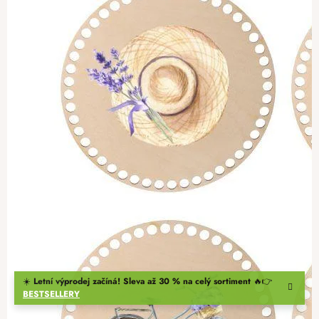
☀️
Letní výprodej začíná! Sleva až 30 % na celý sortiment
🔥👉
BESTSELLERY