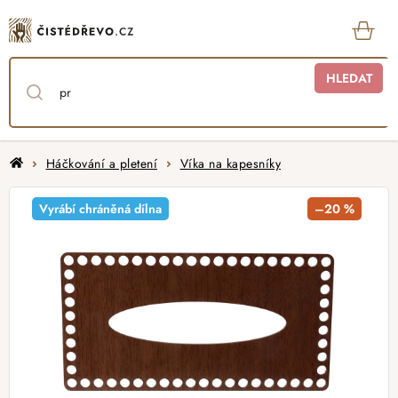
Přejít
na
obsah
KOŠ
HLEDAT
Domů
Háčkování a pletení
Víka na kapesníky
Vyrábí chráněná dílna
–20 %