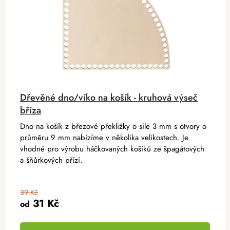
Dřevěné dno/víko na košík - kruhová výseč
bříza
Dno na košík z březové překližky o síle 3 mm s otvory o
průměru 9 mm nabízíme v několika velikostech. Je
vhodné pro výrobu háčkovaných košíků ze špagátových
a šňůrkových přízí.
39 Kč
31 Kč
od