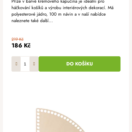
Příze v barvě krémového kapučína je ideální pro
háčkování košíků a výrobu interiérových dekorací. Má
polyesterové jádro, 100 m návin a v naší nabídce
naleznete také další...
219 Kč
186 Kč
DO KOŠÍKU