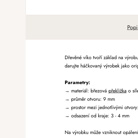
Popi
Dřevěné víko tvoří základ na výro
darujte háčkovaný výrobek jako orig
Parametry:
→ materiál: březová
překližka
o sí
→
průměr otvoru: 9 mm
→ prostor mezi jednotlivými otvory
→ odsazení od kraje: 3 - 4 mm
Na výrobku může vzniknout opálení 