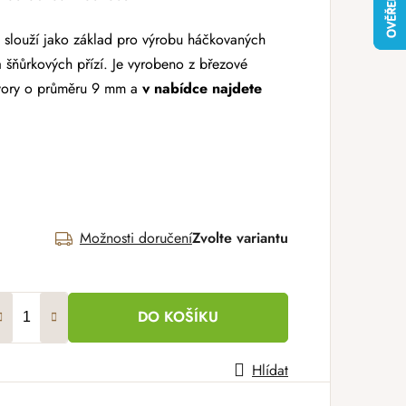
 slouží jako základ
pro výrobu háčkovaných
 šňůrkových přízí. Je vyrobeno z březové
otvory o průměru 9 mm a
v nabídce najdete
Možnosti doručení
Zvolte variantu
DO KOŠÍKU
Hlídat