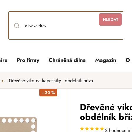
HLEDAT
íru
Pro firmy
Chráněná dílna
Magazín
O 
Dřevěné víko na kapesníky - obdélník bříza
–20 %
Dřevěné víko
obdélník bří
2 hodnocení