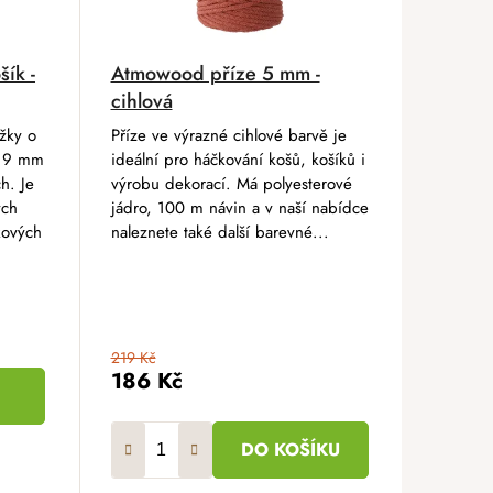
ík -
Atmowood příze 5 mm -
cihlová
žky o
Příze ve výrazné cihlové barvě je
u 9 mm
ideální pro háčkování košů, košíků i
h. Je
výrobu dekorací. Má polyesterové
ých
jádro, 100 m návin a v naší nabídce
kových
naleznete také další barevné...
219 Kč
186 Kč
DO KOŠÍKU