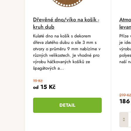
Dřevěné dno/víko na košík -
Atmo
kruh dub
leva
Kulaté dno na košík s dekorem
Příze 
dřeva zlatého dubu o síle 3 mm s
je ide
otvory o průměru 9 mm nabízíme v
výrobu
různých velikostech. Je vhodné pro
polyes
výrobu háčkovaných košíků ze
naší n
špagátových a...
19 Kč
15 Kč
od
219 K
186
DETAIL