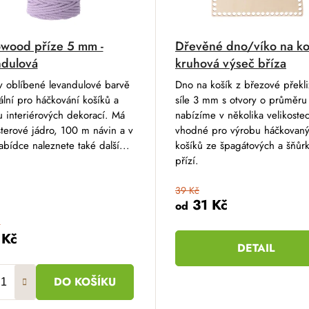
wood příze 5 mm -
Dřevěné dno/víko na koš
ndulová
kruhová výseč bříza
v oblíbené levandulové barvě
Dno na košík z březové překli
ální pro háčkování košíků a
síle 3 mm s otvory o průměr
 interiérových dekorací. Má
nabízíme v několika velikostec
terové jádro, 100 m návin a v
vhodné pro výrobu háčkovan
abídce naleznete také další...
košíků ze špagátových a šňůr
přízí.
39 Kč
31 Kč
od
č
 Kč
DETAIL
DO KOŠÍKU