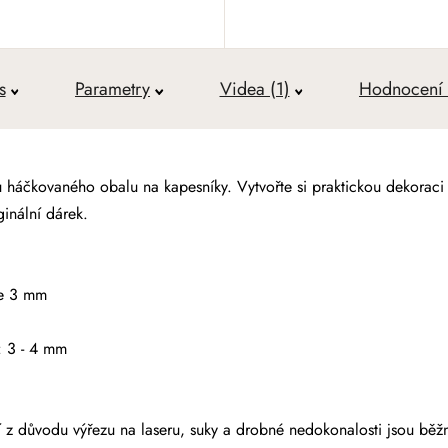
s
Parametry
Videa (1)
Hodnocení 
bu háčkovaného obalu na kapesníky
. Vytvořte si praktickou dekoraci
inální dárek.
le 3 mm
: 3 - 4 mm
z důvodu výřezu na laseru, suky a drobné nedokonalosti jsou běžno