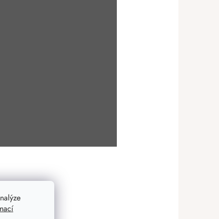
nalýze
mací