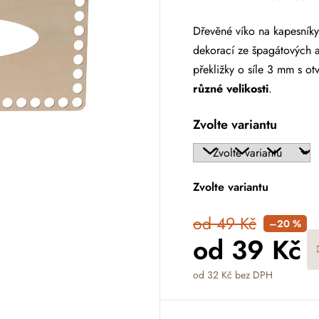
Dřevěné víko na kapesníky
dekorací ze špagátových a
překližky o síle 3 mm s 
různé velikosti
.
Zvolte variantu
Zvolte variantu
od 49 Kč
–20 %
od
39 Kč
od
32 Kč
bez DPH
Měrná cena: