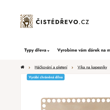
Přejít
na
obsah
Typy dřeva
Vyrobíme vám dárek na m
Domů
Háčkování a pletení
Víka na kapesníky
Vyrábí chráněná dílna