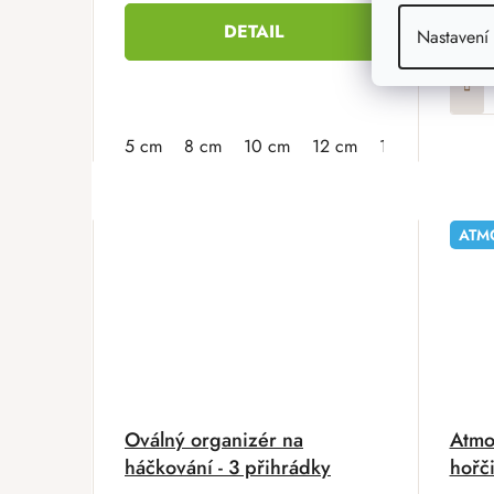
186
DETAIL
Nastavení
5 cm
8 cm
10 cm
12 cm
13 cm
15 cm
ATM
Oválný organizér na
Atmo
háčkování - 3 přihrádky
hořč