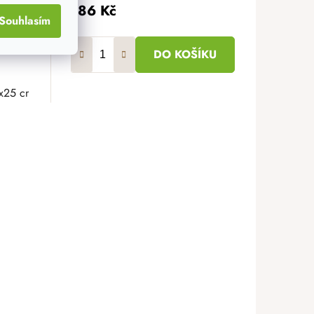
186 Kč
Souhlasím
DO KOŠÍKU
x25 cm
40 cm
30x30 cm