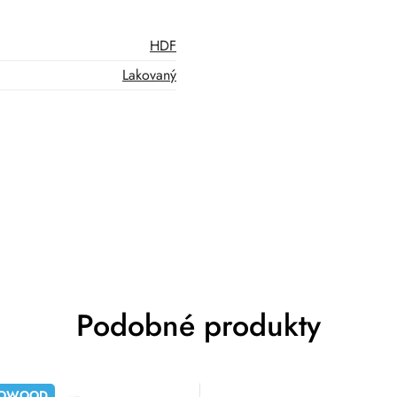
HDF
Lakovaný
Podobné produkty
OWOOD