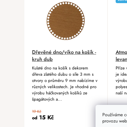
Dřevěné dno/víko na košík -
Atmo
kruh dub
leva
Kulaté dno na košík s dekorem
Příze 
dřeva zlatého dubu o síle 3 mm s
je ide
otvory o průměru 9 mm nabízíme v
výrobu
různých velikostech. Je vhodné pro
polyes
výrobu háčkovaných košíků ze
naší n
špagátových a...
19 Kč
Používáme c
15 Kč
od
provozu webu
219 K