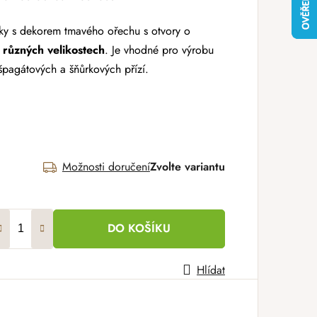
íky s dekorem tmavého ořechu
s otvory o
 různých velikostech
. Je vhodné pro výrobu
špagátových a šňůrkových přízí.
Možnosti doručení
Zvolte variantu
DO KOŠÍKU
Hlídat