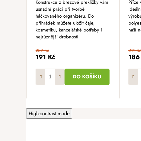
Konstrukce z březové překližky vám
Příze 
usnadní práci při tvorbě
ideáln
háčkovaného organizéru. Do
výrobu
přihrádek můžete uložit čaje,
polyes
kosmetiku, kancelářské potřeby i
naší n
nejrůznější drobnosti.
239 Kč
219 K
191 Kč
186
DO KOŠÍKU
High-contrast mode