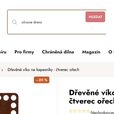
HLEDAT
íru
Pro firmy
Chráněná dílna
Magazín
O 
Dřevěné víko na kapesníky - čtverec ořech
–20 %
Dřevěné víko
čtverec ořec
Neohodnoce