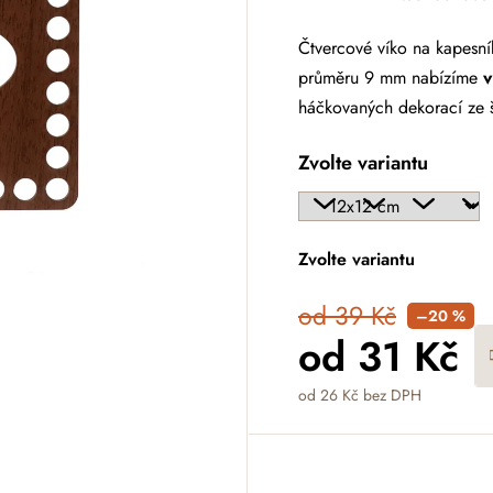
Čtvercové víko na kapesn
průměru 9 mm nabízíme
v
háčkovaných dekorací ze 
Zvolte variantu
Zvolte variantu
od 39 Kč
–20 %
od
31 Kč
od
26 Kč
bez DPH
Měrná cena: