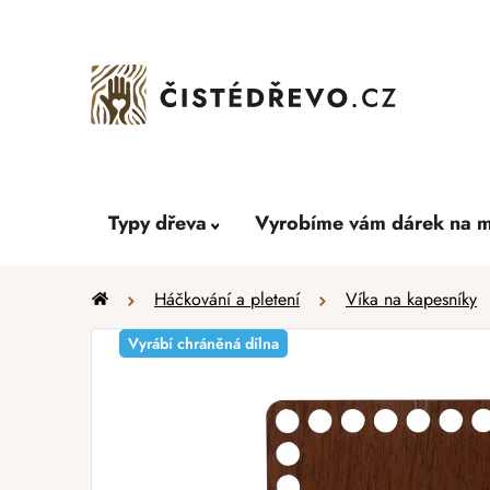
Přejít
na
obsah
Typy dřeva
Vyrobíme vám dárek na m
Domů
Háčkování a pletení
Víka na kapesníky
Vyrábí chráněná dílna