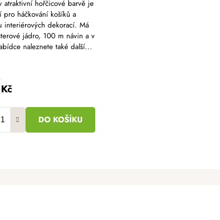
v atraktivní hořčicové barvě je
í pro háčkování košíků a
 interiérových dekorací. Má
terové jádro, 100 m návin a v
abídce naleznete také další...
č
 Kč
DO KOŠÍKU