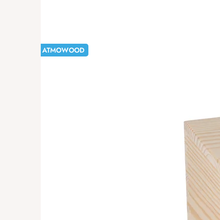
ATMOWOOD
-20%