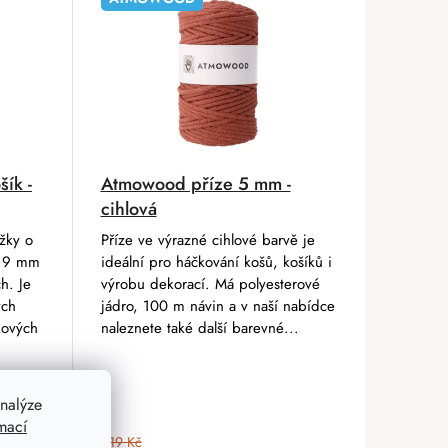
ík -
Atmowood příze 5 mm -
cihlová
žky o
Příze ve výrazné cihlové barvě je
u 9 mm
ideální pro háčkování košů, košíků i
h. Je
výrobu dekorací. Má polyesterové
ých
jádro, 100 m návin a v naší nabídce
kových
naleznete také další barevné...
nalýze
mací
219 Kč