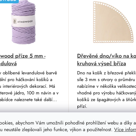
wood příze 5 mm -
Dřevěné dno/víko na koš
ndulová
kruhová výseč bříza
v oblíbené levandulové barvě
Dno na košík z březové překli
ální pro háčkování košíků a
síle 3 mm s otvory o průměr
 interiérových dekorací. Má
nabízíme v několika velikostec
terové jádro, 100 m návin a v
vhodné pro výrobu háčkovan
abídce naleznete také další...
košíků ze špagátových a šňůr
přízí.
39 Kč
ookies, abychom Vám umožnili pohodlné prohlížení webu a díky a
31 Kč
od
 neustále zlepšovali jeho funkce, výkon a použitelnost.
Více infor
č