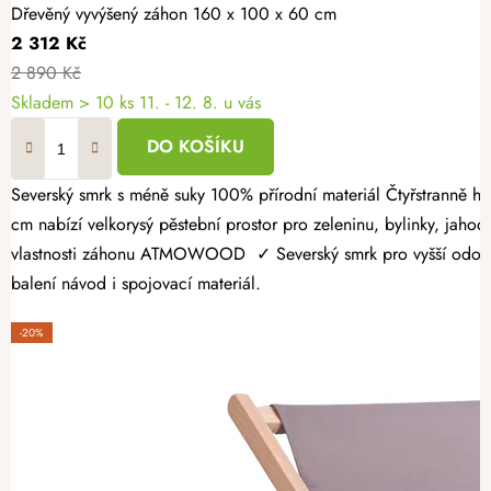
Dřevěný vyvýšený záhon 160 x 100 x 60 cm
2 312 Kč
2 890 Kč
Skladem > 10 ks
11. - 12. 8. u vás
DO KOŠÍKU
Severský smrk s méně suky 100% přírodní materiál Čtyřstranně hoblovaný masiv Dopřejte si radost z vlastní úrody a vytvořte si zahrádku přesně podle svých představ. Dřevěný vyvýšený záhon 160 × 100 × 60
cm nabízí velkorysý pěstební prostor pro zeleninu, bylinky, jahody
vlastnosti záhonu ATMOWOOD ✓ Severský smrk pro vyšší odolnost.
balení návod i spojovací materiál.
-20%