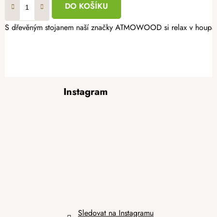
DO KOŠÍKU
S dřevěným stojanem naší značky ATMOWOOD si relax v houpací sí
Z
Instagram
á
p
a
t
í
Sledovat na Instagramu