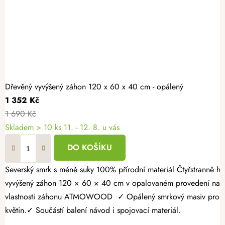
Dřevěný vyvýšený záhon 120 x 60 x 40 cm - opálený
1 352 Kč
1 690 Kč
Skladem > 10 ks
11. - 12. 8. u vás
DO KOŠÍKU
Severský smrk s méně suky 100% přírodní materiál Čtyřstranně hoblovaný masiv Vypěstujte si čerstvé bylinky, zeleninu nebo jahody v záhonu, který spojuje přírodní vzhled s dlouhou životností. Dřevěný
vyvýšený záhon 120 × 60 × 40 cm v opalovaném provedení nabízí
vlastnosti záhonu ATMOWOOD ✓ Opálený smrkový masiv pro vyšší 
květin.✓ Součástí balení návod i spojovací materiál.