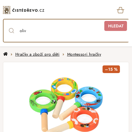
Přejít
na
obsah
KOŠ
HLEDAT
Domů
Hračky a zboží pro děti
Montessori hračky
–15 %