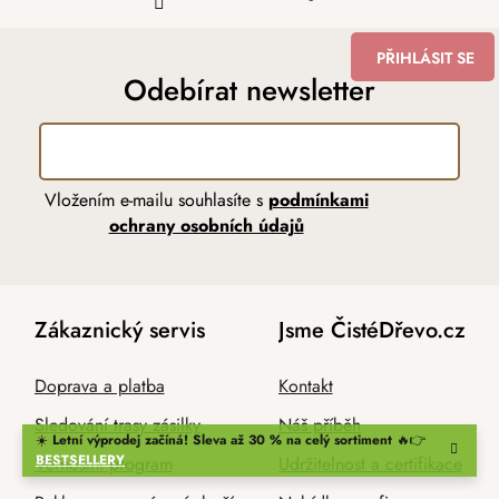
PŘIHLÁSIT SE
Odebírat newsletter
Vložením e-mailu souhlasíte s
podmínkami
ochrany osobních údajů
Zákaznický servis
Jsme ČistéDřevo.cz
Doprava a platba
Kontakt
Sledování trasy zásilky
Náš příběh
☀️
Letní výprodej začíná! Sleva až 30 % na celý sortiment
🔥👉
BESTSELLERY
Věrnostní program
Udržitelnost a certifikace