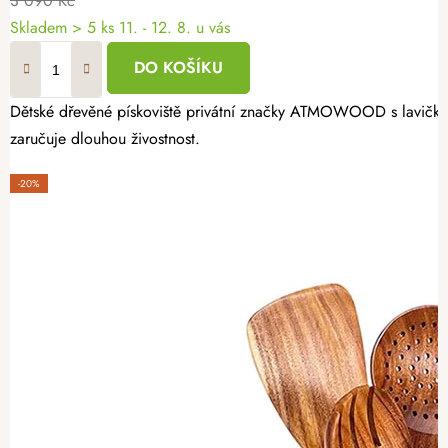
3 090 Kč
Skladem
> 5 ks
11. - 12. 8. u vás
DO KOŠÍKU
Dětské dřevěné pískoviště privátní značky ATMOWOOD s lavičkami 
zaručuje dlouhou živostnost.
-20%