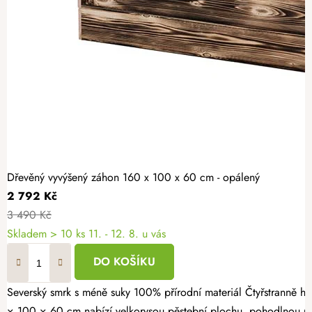
Dřevěný vyvýšený záhon 160 x 100 x 60 cm - opálený
2 792 Kč
3 490 Kč
Skladem > 10 ks
11. - 12. 8. u vás
DO KOŠÍKU
Severský smrk s méně suky 100% přírodní materiál Čtyřstranně hoblovaný masiv Proměňte svou zahradu v místo plné čerstvé zeleniny, voňavých bylinek a sladkých jahod. Opálený dřevěný vyvýšený záhon 160
× 100 × 60 cm nabízí velkorysou pěstební plochu, pohodlnou pr