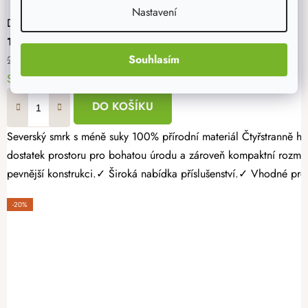
Nastavení
Dřevěný vyvýšený záhon 120 x 60 x 60 cm
1 672 Kč
Souhlasím
2 090 Kč
Skladem > 10 ks
DO KOŠÍKU
Severský smrk s méně suky 100% přírodní materiál Čtyřstranně hoblovaný masiv Pěstujte vlastní zeleninu, bylinky nebo jahody jednoduše a s radostí. Dřevěný vyvýšený záhon 120 × 60 × 60 cm nabízí
dostatek prostoru pro bohatou úrodu a zároveň kompaktní rozmě
pevnější konstrukci.✓ Široká nabídka příslušenství.✓ Vhodné pro p
-20%