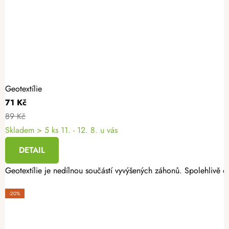
Geotextílie
71 Kč
89 Kč
Skladem
> 5 ks
11. - 12. 8. u vás
DETAIL
Geotextílie je nedílnou součástí vyvýšených záhonů. Spolehlivě oc
-20%