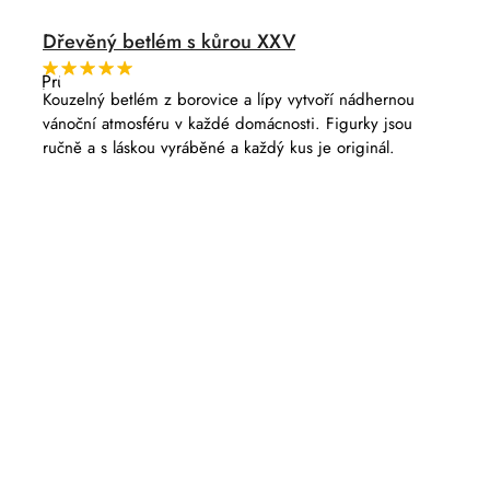
Dřevěný betlém s kůrou XXV
Průměrné
hodnocení
Kouzelný betlém z borovice a lípy vytvoří nádhernou
produktu
vánoční atmosféru v každé domácnosti. Figurky jsou
je
5,0
ručně a s láskou vyráběné a každý kus je originál.
z
5
hvězdiček.