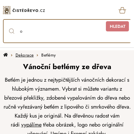
Přejít
na
obsah
KOŠ
HLEDAT
Domů
Dekorace
Betlémy
Vánoční betlémy ze dřeva
Betlém je jednou z nejtypičtějších
vánočních dekorací s
hlubokým významem. Vybrat si můžete variantu z
březové překližky, zdobené vypalováním do dřeva nebo
ručně vyřezávaný betlém z lipového či smrkového dřeva.
Každý kus je originál.
Na dřevěnou radost vám
rádi
vypálíme
třeba obrázek, logo nebo originální
věnování. Umíme i
firemní zakázky.