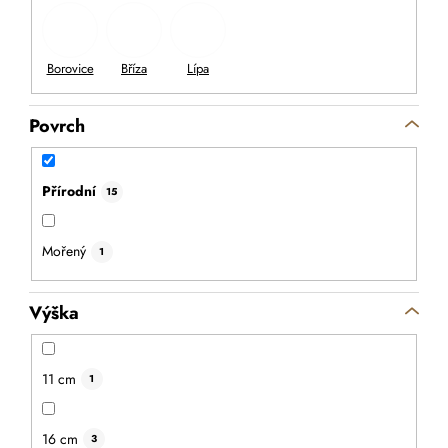
1 919 Kč
DO KOŠÍKU
Povrch
Přírodní
15
Mořený
1
Výška
11 cm
1
16 cm
3