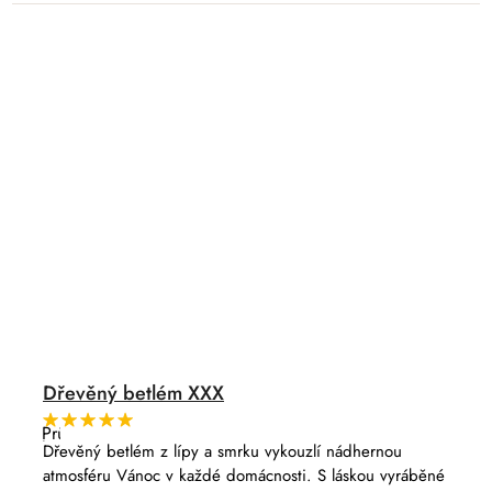
Dřevěný betlém XXX
Průměrné
hodnocení
Dřevěný betlém z lípy a smrku vykouzlí nádhernou
produktu
atmosféru Vánoc v každé domácnosti. S láskou vyráběné
je