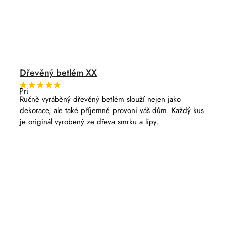
Dřevěný betlém XX
Průměrné
hodnocení
Ručně vyráběný dřevěný betlém slouží nejen jako
produktu
dekorace, ale také příjemně provoní váš dům. Každý kus
je
5,0
je originál vyrobený ze dřeva smrku a lípy.
z
5
hvězdiček.