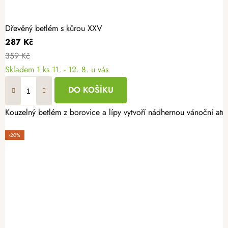
Dřevěný betlém s kůrou XXV
287 Kč
359 Kč
Skladem
1 ks
11. - 12. 8. u vás
DO KOŠÍKU
Kouzelný betlém z borovice a lípy vytvoří nádhernou vánoční atmo
-20%