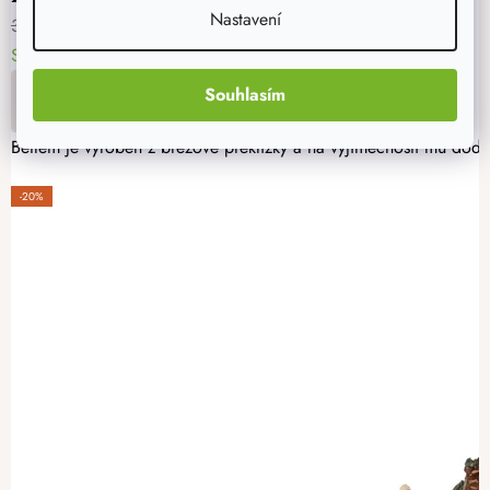
Nastavení
359 Kč
Skladem
> 5 ks
11. - 12. 8. u vás
Souhlasím
DO KOŠÍKU
Betlém je vyroben z březové překližky a na výjimečnosti mu dodá
-20%