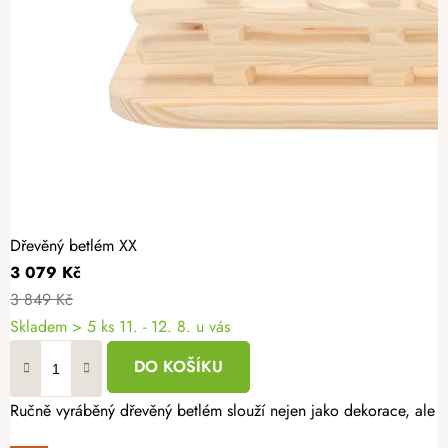
Dřevěný betlém XX
3 079 Kč
3 849 Kč
Skladem
> 5 ks
11. - 12. 8. u vás
DO KOŠÍKU
Ručně vyráběný dřevěný betlém slouží nejen jako dekorace, ale t