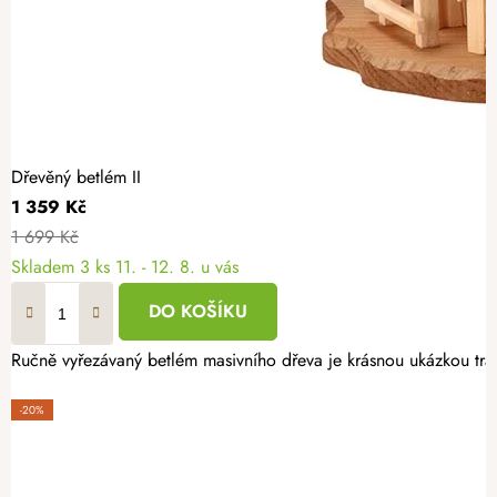
Dřevěný betlém II
1 359 Kč
1 699 Kč
Skladem
3 ks
11. - 12. 8. u vás
DO KOŠÍKU
Ručně vyřezávaný betlém masivního dřeva je krásnou ukázkou trad
-20%