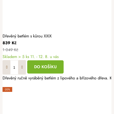
Dřevěný betlém s kůrou XXIX
839 Kč
1 049 Kč
Skladem
> 5 ks
11. - 12. 8. u vás
DO KOŠÍKU
Dřevěný ručně vyráběný betlém z lipového a břízového dřeva. Každ
-20%