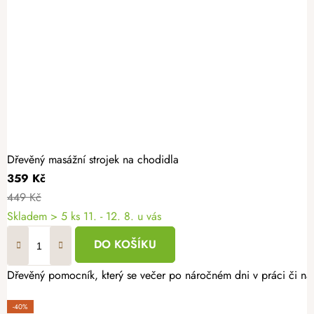
Dřevěný masážní strojek na chodidla
359 Kč
449 Kč
Skladem
> 5 ks
11. - 12. 8. u vás
DO KOŠÍKU
Dřevěný pomocník, který se večer po náročném dni v práci či na vý
-40%