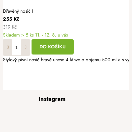
Dřevěný nosič I
255 Kč
319 Kč
Skladem
> 5 ks
11. - 12. 8. u vás
DO KOŠÍKU
Stylový pivní nosič hravě unese 4 láhve o objemu 500 ml a s vyp
Z
Instagram
á
p
a
t
í