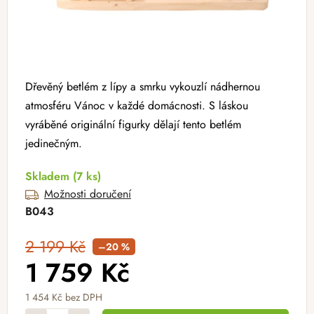
Dřevěný betlém z lípy a smrku vykouzlí nádhernou
atmosféru Vánoc v každé domácnosti. S láskou
vyráběné originální figurky dělají tento betlém
jedinečným.
Skladem
(7 ks)
Možnosti doručení
B043
2 199 Kč
–20 %
1 759 Kč
1 454 Kč bez DPH