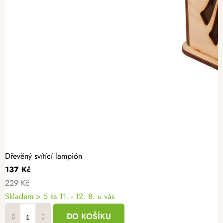
Dřevěný svítící lampión
137 Kč
229 Kč
Skladem
> 5 ks
11. - 12. 8. u vás
DO KOŠÍKU