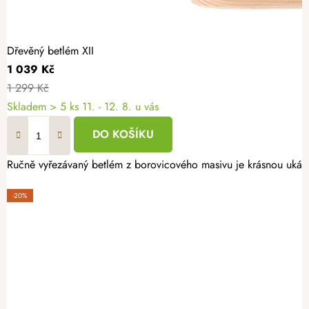
Dřevěný betlém XII
1 039 Kč
1 299 Kč
Skladem
> 5 ks
11. - 12. 8. u vás
DO KOŠÍKU
Ručně vyřezávaný betlém z borovicového masivu je krásnou ukázk
-20%