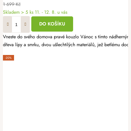
1 699 Kč
Skladem
> 5 ks
11. - 12. 8. u vás
DO KOŠÍKU
Vneste do svého domova pravé kouzlo Vánoc s tímto nádherným ru
dřeva lípy a smrku, dvou ušlechtilých materiálů, jež betlému dodá
-20%