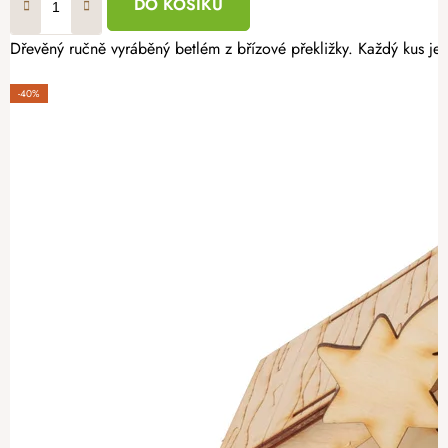
DO KOŠÍKU
Dřevěný ručně vyráběný betlém z břízové překližky. Každý kus je o
-40%