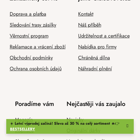
Doprava a platba
Kontakt
Sledování trasy zásilky
Náš příběh
Věrnostní program
Udržitelnost a certifikace
Reklamace a vrácení zboží
Nabídka pro firmy
Obchodní podmínky
Chráněná dílna
Ochrana osobních údajů
Náhradní plnění
Poradíme vám
Nejčastěji vás zaujalo
Magazín
Novinky
☀️
Letní výprodej začíná! Sleva až 30 % na celý sortiment
🔥👉
BESTSELLERY
Inspirace
Originální dárky