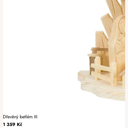
Dřevěný betlém III
1 359 Kč