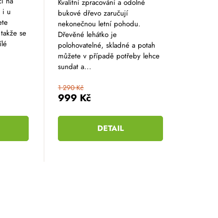
ci na
Kvalitní zpracování a odolné
 i u
bukové dřevo zaručují
ete
nekonečnou letní pohodu.
 takže se
Dřevěné lehátko je
ílé
polohovatelné, skladné a potah
můžete v případě potřeby lehce
sundat a...
1 290 Kč
999 Kč
DETAIL