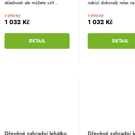
skladnosti ale můžete vzít...
nabízí dokonalý relax na
1 290 Kč
1 290 Kč
1 032 Kč
1 032 Kč
DETAIL
DETAIL
Dřevěné zahradní lehátko
Dřevěné zahradní l