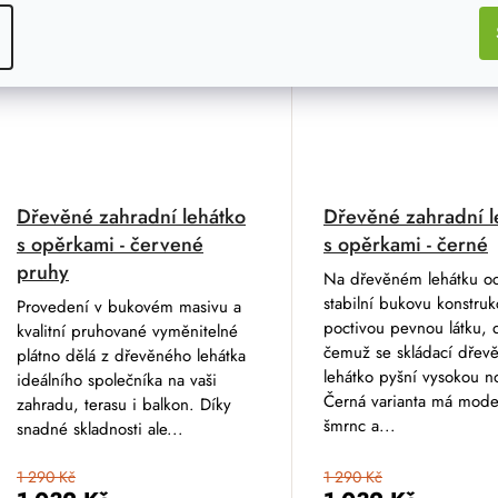
Dřevěné zahradní lehátko
Dřevěné zahradní l
s opěrkami - červené
s opěrkami - černé
pruhy
Na dřevěném lehátku oc
stabilní bukovu konstruk
Provedení v bukovém masivu a
poctivou pevnou látku, 
kvalitní pruhované vyměnitelné
čemuž se skládací dřev
plátno dělá z dřevěného lehátka
lehátko pyšní vysokou no
ideálního společníka na vaši
Černá varianta má mode
zahradu, terasu i balkon. Díky
šmrnc a...
snadné skladnosti ale...
1 290 Kč
1 290 Kč