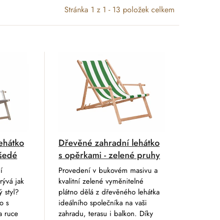
Stránka
1
z
1
-
13
položek celkem
ehátko
Dřevěné zahradní lehátko
 šedé
s opěrkami - zelené pruhy
í
Provedení v bukovém masivu a
rývá jak
kvalitní zelené vyměnitelné
ý styl?
plátno dělá z dřevěného lehátka
o s
ideálního společníka na vaši
a ruce
zahradu, terasu i balkon. Díky