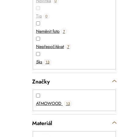
Novinka
0
Tip
0
Neměnit foto
7
Nepřepočitávat
7
5ks
13
Značky
ATMOWOOD
13
Materiál