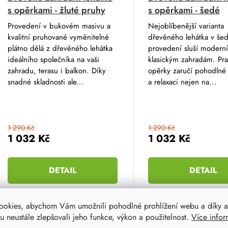
s opěrkami - žluté pruhy
s opěrkami - šedé
Provedení v bukovém masivu a
Nejoblíbenější varianta
kvalitní pruhované vyměnitelné
dřevěného lehátka v še
plátno dělá z dřevěného lehátka
provedení sluší modern
ideálního společníka na vaši
klasickým zahradám. Pra
zahradu, terasu i balkon. Díky
opěrky zaručí pohodlné
snadné skladnosti ale...
a relaxaci nejen na...
1 290 Kč
1 290 Kč
1 032 Kč
1 032 Kč
DETAIL
DETAIL
ookies, abychom Vám umožnili pohodlné prohlížení webu a díky a
 neustále zlepšovali jeho funkce, výkon a použitelnost.
Více infor