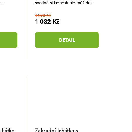
...
snadné skladnosti ale můžete...
1 290 Kč
1 032 Kč
DETAIL
ehátko
Zahradní lehátko s