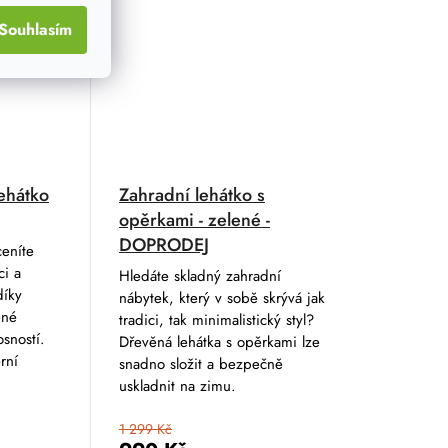
Souhlasím
ehátko
Zahradní lehátko s
opěrkami - zelené -
DOPRODEJ
eníte
ci a
Hledáte skladný zahradní
díky
nábytek, který v sobě skrývá jak
ěné
tradici, tak minimalistický styl?
sností.
Dřevěná lehátka s opěrkami lze
rní
snadno složit a bezpečně
uskladnit na zimu.
1 299 Kč