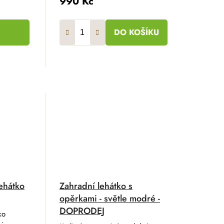
990 Kč
DO KOŠÍKU
ehátko
Zahradní lehátko s
opěrkami - světle modré -
DOPRODEJ
ko