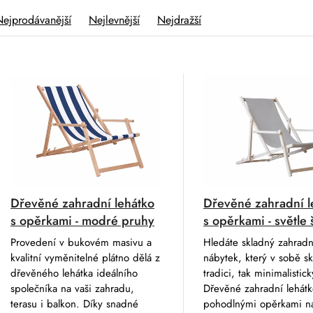
Nejprodávanější
Nejlevnější
Nejdražší
V
Dřevěné zahradní lehátko
Dřevěné zahradní l
s opěrkami - modré pruhy
s opěrkami - světle
Provedení v bukovém masivu a
Hledáte skladný zahradn
kvalitní vyměnitelné plátno dělá z
nábytek, který v sobě sk
dřevěného lehátka ideálního
tradici, tak minimalistick
společníka na vaši zahradu,
Dřevěné zahradní lehátk
terasu i balkon. Díky snadné
pohodlnými opěrkami n