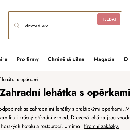
HLEDAT
íru
Pro firmy
Chráněná dílna
Magazín
O 
 lehátka s opěrkami
Zahradní lehátka s opěrkam
í odpočinek se zahradními lehátky s praktickými opěrkami. 
tabilitu i krásný přírodní vzhled. Dřevěná lehátka jsou vhod
, horských hotelů a restaurací.
Umíme i
firemní zakázky.