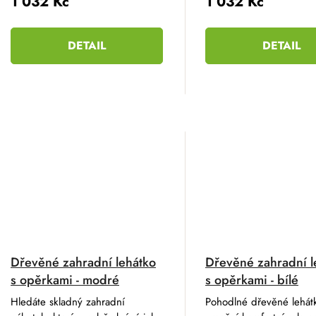
1 032 Kč
1 032 Kč
DETAIL
DETAIL
Dřevěné zahradní lehátko
Dřevěné zahradní l
s opěrkami - modré
s opěrkami - bílé
Hledáte skladný zahradní
Pohodlné dřevěné lehát