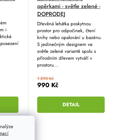
opěrkami - světle zelené -
DOPRODEJ
dém
Dřevěná lehátka poskytnou
ím i
prostor pro odpočinek, čtení
ktické
knihy nebo opalování u bazénu.
 posezení
S jedinečným designem ve
světle zelené variantě spolu s
přírodním dřevem vytváří v
prostoru...
1 290 Kč
990 Kč
DETAIL
nalýze
mací