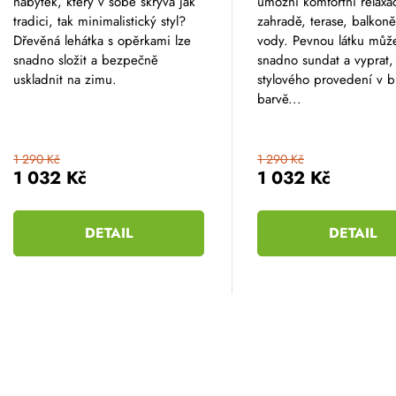
nábytek, který v sobě skrývá jak
umožní komfortní relaxa
tradici, tak minimalistický styl?
zahradě, terase, balkoně
Dřevěná lehátka s opěrkami lze
vody. Pevnou látku můž
snadno složit a bezpečně
snadno sundat a vyprat,
uskladnit na zimu.
stylového provedení v b
barvě...
1 290 Kč
1 290 Kč
1 032 Kč
1 032 Kč
DETAIL
DETAIL