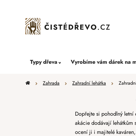
Přejít
na
obsah
Typy dřeva
Vyrobíme vám dárek na m
Domů
Zahrada
Zahradní lehátka
Zahradní
Dopřejte si pohodlný letn
akácie dodávají lehátkům s
ocení ji i majitelé kaváren