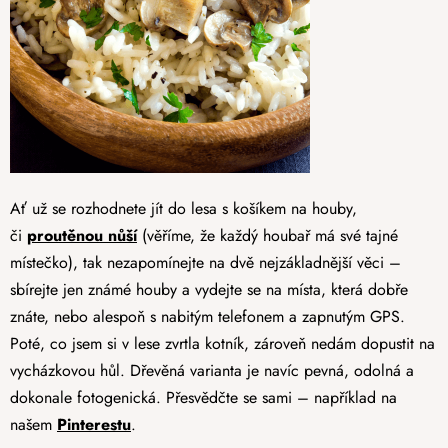
Ať už se rozhodnete jít do lesa s košíkem na houby,
či
proutěnou nůší
(věříme, že každý houbař má své tajné
místečko), tak nezapomínejte na dvě nejzákladnější věci –
sbírejte jen známé houby a vydejte se na místa, která dobře
znáte, nebo alespoň s nabitým telefonem a zapnutým GPS.
Poté, co jsem si v lese zvrtla kotník, zároveň nedám dopustit na
vycházkovou hůl. Dřevěná varianta je navíc pevná, odolná a
dokonale fotogenická. Přesvědčte se sami – například na
našem
Pinterestu
.