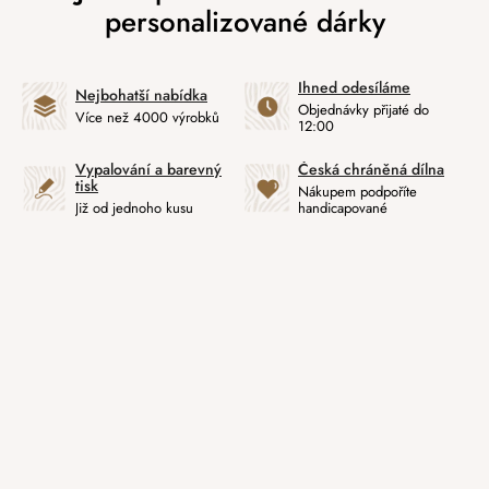
Ihned odesíláme
Nejbohatší nabídka
Objednávky přijaté do
Více než 4000 výrobků
12:00
Vypalování a barevný
Česká chráněná dílna
tisk
Nákupem podpoříte
Již od jednoho kusu
handicapované