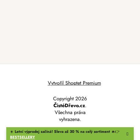
Vytvořil Shoptet Premium
Copyright 2026
ČistéDřevo.cz
.
Všechna práva
vyhrazena.
☀️
Letní výprodej začíná! Sleva až 30 % na celý sortiment
🔥👉
BESTSELLERY