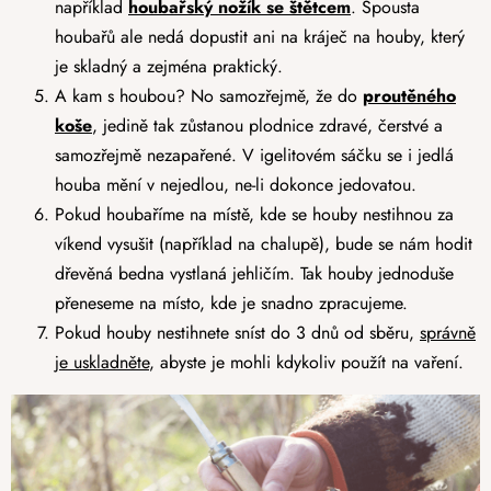
například
houbařský nožík se štětcem
. Spousta
houbařů ale nedá dopustit ani na kráječ na houby, který
je skladný a zejména praktický.
A kam s houbou? No samozřejmě, že do
proutěného
koše
, jedině tak zůstanou plodnice zdravé, čerstvé a
samozřejmě nezapařené. V igelitovém sáčku se i jedlá
houba mění v nejedlou, ne-li dokonce jedovatou.
Pokud houbaříme na místě, kde se houby nestihnou za
víkend vysušit (například na chalupě), bude se nám hodit
dřevěná bedna vystlaná jehličím. Tak houby jednoduše
přeneseme na místo, kde je snadno zpracujeme.
Pokud houby nestihnete sníst do 3 dnů od sběru,
správně
je uskladněte
, abyste je mohli kdykoliv použít na vaření.