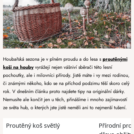
Houbařská sezona je v plném proudu a do lesa s
proutěnými
koši na houby
vyrážejí nejen vášniví sběrači této lesní
pochoutky, ale i milovníci přírody. Jistě máte i vy mezi rodinou,
či známými někoho, kdo se na příchod podzimu těší skoro celý
rok. V dnešním článku proto najdete tipy na originální dárky.
Nemusíte ale končit jen u těch, přinášíme i mnoho zajímavostí
ze světa hub, o kterých jste jistě neměli ani to nejmenší tušení.