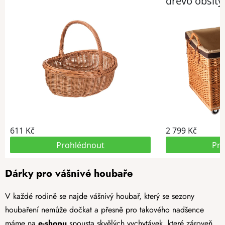
Dárky pro vášnivé houbaře
V každé rodině se najde vášnivý houbař, který se sezony
houbaření nemůže dočkat a přesně pro takového nadšence
máme na
e-shopu
spousta skvělých vychytávek, které zároveň