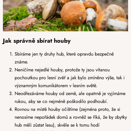
Jak správně sbírat houby
Sbíráme jen ty druhy hub, které opravdu bezpečně
známe.
Neničíme nejedlé houby, protože ty jsou vítanou
pochoutkou pro lesní zvěř a jak bylo zmíněno výše, tak i
významným komunikátorem v lesním světě.
Neodřezáváme houby od země, ale opatrně je vyjímáme
rukou, aby se co nejméně poškodilo podhoubí.
Rovnou na místě houby očištíme (zejména proto, že si
nenosíme nepořádek domů a rovněž se říká, že by zbytky
hub měli zůstat lesu), skvěle se k tomu hodí