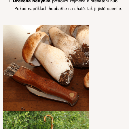
Dřevěná bedýnka
poslouží zejména k přenášení hub.
Pokud například houbaříte na chatě, tak ji jistě oceníte.