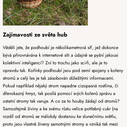
Zajímavosti ze světa hub
Věděli jste, že podhoubí je několikametrová síť, jež dokonce
bývá přirovnávána k internetové síti a údajně se pyšní jakousi
kolektivní inteligencí? Zní to trochu jako sci-fi, ale je to
opravdu tak. Kořínky podhoubí jsou pod zemí spojeny s kořeny
stromů a celý les je tak zásobován důležitými informacemi.
Pokud například nějaký strom napadne cizopasná rostlina, či
dřevokazný hmyz, tak posílá pomocí svých kořenů zprávu a
ostatní stromy tak varuje. A co za to houby žádají od stromů?
Samozřejmě živiny a ke svému růstu velice potřebný cukr (na
rozdíl od stromů se málokdy dostanou ke slunečnímu světlu,
proto jsou vlastně živeny samotnými stromy a vzniká tak mezi