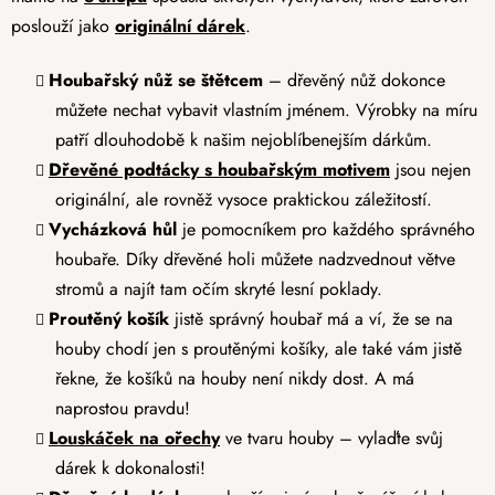
poslouží jako
originální dárek
.
Houbařský nůž se štětcem
– dřevěný nůž dokonce
můžete nechat vybavit vlastním jménem. Výrobky na míru
patří dlouhodobě k našim nejoblíbenejším dárkům.
Dřevěné podtácky s houbařským motivem
jsou nejen
originální, ale rovněž vysoce praktickou záležitostí.
Vycházková hůl
je pomocníkem pro každého správného
houbaře. Díky dřevěné holi můžete nadzvednout větve
stromů a najít tam očím skryté lesní poklady.
Proutěný košík
jistě správný houbař má a ví, že se na
houby chodí jen s proutěnými košíky, ale také vám jistě
řekne, že košíků na houby není nikdy dost. A má
naprostou pravdu!
Louskáček na ořechy
ve tvaru houby – vylaďte svůj
dárek k dokonalosti!