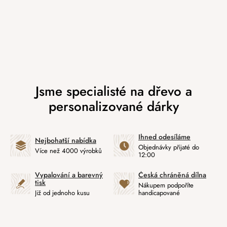
Ihned odesíláme
Nejbohatší nabídka
Objednávky přijaté do
Více než 4000 výrobků
12:00
Vypalování a barevný
Česká chráněná dílna
tisk
Nákupem podpoříte
Již od jednoho kusu
handicapované