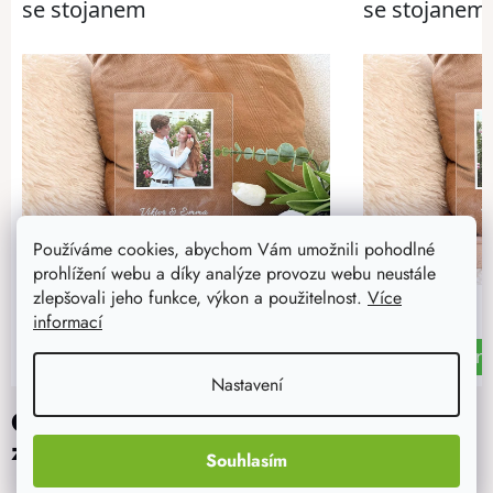
Používáme cookies, abychom Vám umožnili pohodlné
prohlížení webu a díky analýze provozu webu neustále
zlepšovali jeho funkce, výkon a použitelnost.
Více
informací
Nastavení
Gravírované dřevěné dárky na
zakázku: Jak dlouho trvá výroba
Souhlasím