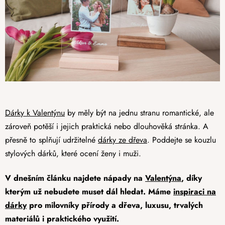
Dárky k Valentýnu
by měly být na jednu stranu romantické, ale
zároveň potěší i jejich praktická nebo dlouhověká stránka. A
přesně to splňují udržitelné
dárky ze dřeva
. Poddejte se kouzlu
stylových dárků, které ocení ženy i muži.
V dnešním článku najdete nápady na
Valentýna
, díky
kterým už nebudete muset dál hledat. Máme
inspiraci na
dárky
pro milovníky přírody a dřeva, luxusu, trvalých
materiálů i praktického využití.