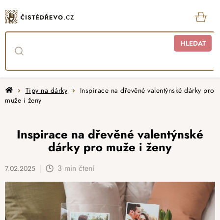
Přejít
na
obsah
KOŠ
HLEDAT
Domů
Tipy na dárky
Inspirace na dřevěné valentýnské dárky pro
muže i ženy
Inspirace na dřevěné valentýnské
dárky pro muže i ženy
3 min čtení
7.02.2025