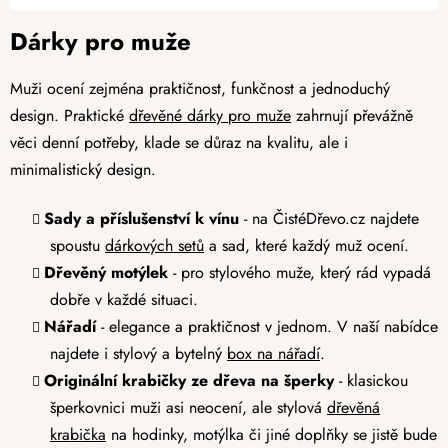
Dárky pro muže
Muži ocení zejména praktičnost, funkčnost a jednoduchý
design. Praktické
dřevěné dárky pro muže
zahrnují převážně
věci denní potřeby, klade se důraz na kvalitu, ale i
minimalistický design.
Sady a příslušenství k vínu
- na ČistéDřevo.cz najdete
spoustu
dárkových setů
a sad, které každý muž ocení.
Dřevěný motýlek
- pro stylového muže, který rád vypadá
dobře v každé situaci.
Nářadí
- elegance a praktičnost v jednom. V naší nabídce
najdete i stylový a bytelný
box na nářadí
.
Originální krabičky ze dřeva na šperky
- klasickou
šperkovnici muži asi neocení, ale stylová
dřevěná
krabička
na hodinky, motýlka či jiné doplňky se jistě bude