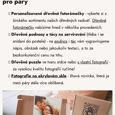
pro páry
Personalizované dřevěné fotorámečky
- vyberte si z
širokého sortimentu našich dřevěných radostí.
Dřevěné
fotorámečky
nabízíme hned v několika provedeních.
Dřevěné podnosy a tácy na servírování
(třeba i se
snídaní do postele) - na
podnos
i
tác
vám vygravírujeme
nápis, obrázek nebo jakoukoliv textaci, a to za
bezkonkurenční cenu na trhu.
Dřevěné puzzle
ve tvaru srdce nebo
s vlastní fotografií
-
za vysokou kvalitu fotografií ručíme!
Fotografie na akrylovém skle
- žhavá novinka, která je
mezi páry stále více oblíbená.