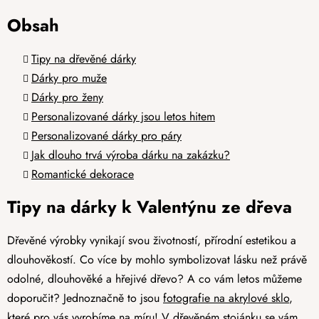
Obsah
Tipy na dřevěné dárky
Dárky pro muže
Dárky pro ženy
Personalizované dárky jsou letos hitem
Personalizované dárky pro páry
Jak dlouho trvá výroba dárku na zakázku?
Romantické dekorace
Tipy na dárky k Valentýnu ze dřeva
Dřevěné výrobky vynikají svou životností, přírodní estetikou a
dlouhověkostí. Co více by mohlo symbolizovat lásku než právě
odolné, dlouhověké a hřejivé dřevo? A co vám letos můžeme
doporučit? Jednoznačně to jsou
fotografie na akrylové sklo
,
které pro vás vyrobíme na míru! V dřevěném stojánku se vám