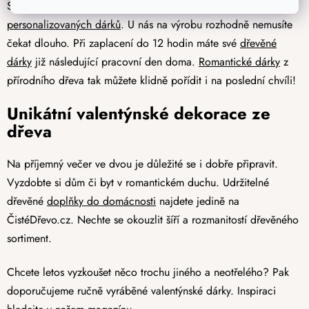
Spoustu našich zákazníků zajímá, jak je rychlé dodání
personalizovaných dárků
. U nás na výrobu rozhodně nemusíte
čekat dlouho. Při zaplacení do 12 hodin máte své
dřevěné
dárky
již následující pracovní den doma.
Romantické dárky
z
přírodního dřeva tak můžete klidně pořídit i na poslední chvíli!
Unikátní valentýnské dekorace ze
dřeva
Na příjemný večer ve dvou je důležité se i dobře připravit.
Vyzdobte si dům či byt v romantickém duchu. Udržitelné
dřevěné
doplňky do domácnosti
najdete jedině na
ČistéDřevo.cz. Nechte se okouzlit šíří a rozmanitostí dřevěného
sortiment.
Chcete letos vyzkoušet něco trochu jiného a neotřelého? Pak
doporučujeme ručně vyráběné valentýnské dárky. Inspiraci