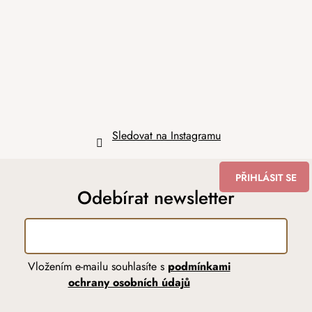
a
t
í
Sledovat na Instagramu
PŘIHLÁSIT SE
Odebírat newsletter
Vložením e-mailu souhlasíte s
podmínkami
ochrany osobních údajů