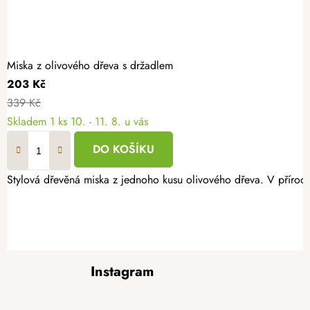
Miska z olivového dřeva s držadlem
203 Kč
339 Kč
Skladem
1 ks
10. - 11. 8. u vás
DO KOŠÍKU
Stylová dřevěná miska z jednoho kusu olivového dřeva. V přírodn
Z
Instagram
á
p