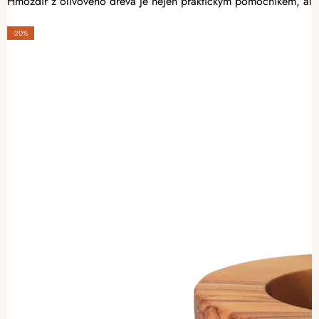
Hmoždíř z olivového dřeva je nejen praktickým pomocníkem, ale ta
-20%