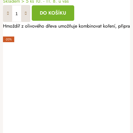
Skladem
> 5 ks
10. - 11. 8. u vás
DO KOŠÍKU
Hmoždíř z olivového dřeva umožňuje kombinovat koření, připravo
-20%