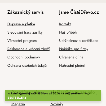
Zákaznický servis
Jsme ČistéDřevo.cz
Doprava a platba
Kontakt
Sledování trasy zásilky
Náš příběh
Věrnostní program
Udržitelnost a certifikace
Reklamace a vrácení zboží
Nabídka pro firmy
Obchodní podmínky
Chráněná dílna
Ochrana osobních údajů
Náhradní plnění
Poradíme vám
Nejčastěji vás zaujalo
☀️
Letní výprodej začíná! Sleva až 30 % na celý sortiment
🔥👉
BESTSELLERY
Magazín
Novinky