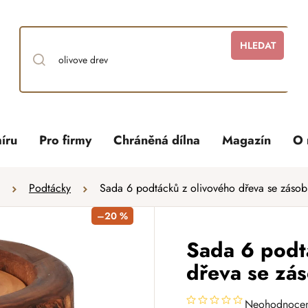
HLEDAT
íru
Pro firmy
Chráněná dílna
Magazín
O 
Podtácky
Sada 6 podtácků z olivového dřeva se záso
–20 %
Sada 6 podt
dřeva se zá
Neohodnoce