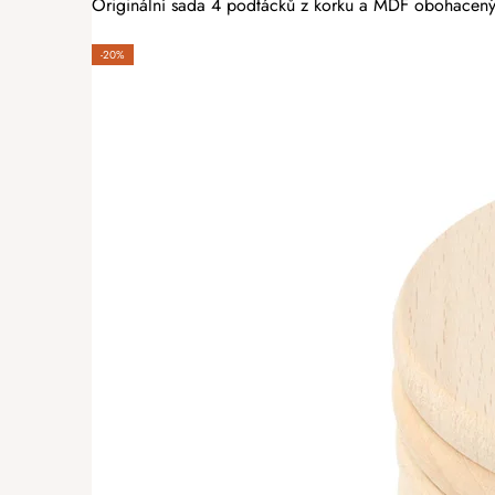
Originální sada 4 podtácků z korku a MDF obohacených
-20%