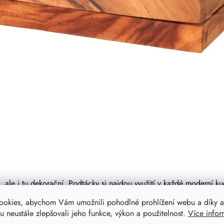
i, ale i tu dekorační. Podtácky si najdou využití v každé moderní 
ookies, abychom Vám umožnili pohodlné prohlížení webu a díky a
 neustále zlepšovali jeho funkce, výkon a použitelnost.
Více infor