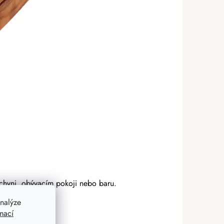
kuchyni, obývacím pokoji nebo baru.
nalýze
mací