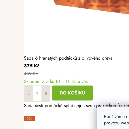
Sada 6 hranatých podtácků z olivového dřeva
375 Kč
469 Kč
Skladem
> 5 ks
10. - 11. 8. u vás
DO KOŠÍKU
Sada šesti podtácků splní nejen svou praktickou funkc
Používáme c
-20%
provozu webu