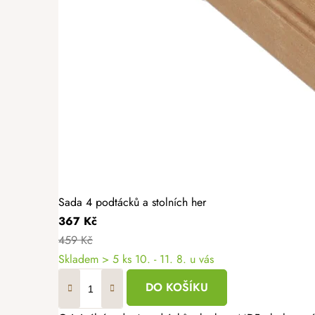
Sada 4 podtácků a stolních her
367 Kč
459 Kč
Skladem
> 5 ks
10. - 11. 8. u vás
DO KOŠÍKU