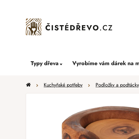
Přejít
na
obsah
Typy dřeva
Vyrobíme vám dárek na m
Domů
Kuchyňské potřeby
Podložky a podtácky