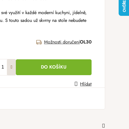
své využití v každé moderní kuchyni, jídelně,
. S touto sadou už skvrny na stole nebudete
Možnosti doručení
OL30
DO KOŠÍKU
Hlídat