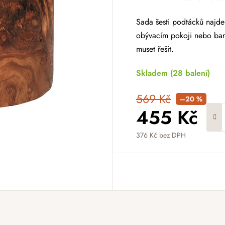
Sada šesti podtácků najde 
obývacím pokoji nebo baru
muset řešit.
Skladem
(28 balení)
569 Kč
–20 %
455 Kč
376 Kč bez DPH
Měrná cena: