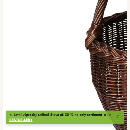
☀️
Letní výprodej začíná! Sleva až 30 % na celý sortiment
🔥👉
BESTSELLERY