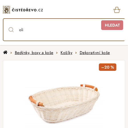
Přejít
na
obsah
KOŠ
HLEDAT
Domů
Bedýnky, boxy a koše
Košíky
Dekorativní koše
–20 %