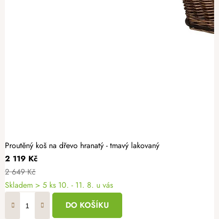
Proutěný koš na dřevo hranatý - tmavý lakovaný
2 119 Kč
2 649 Kč
Skladem
> 5 ks
10. - 11. 8. u vás
DO KOŠÍKU