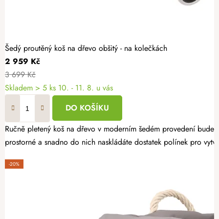
Šedý proutěný koš na dřevo obšitý - na kolečkách
2 959 Kč
3 699 Kč
Skladem
> 5 ks
10. - 11. 8. u vás
DO KOŠÍKU
Ručně pletený koš na dřevo v moderním šedém provedení bude vaši
prostorné a snadno do nich naskládáte dostatek polínek pro vytv
-20%