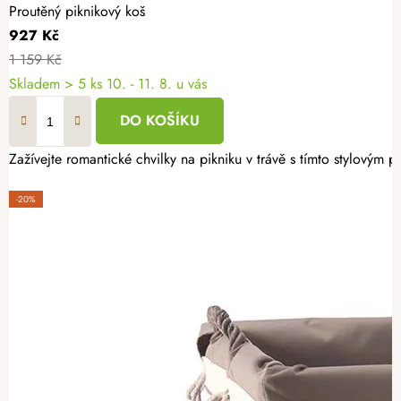
Proutěný piknikový koš
927 Kč
1 159 Kč
Skladem
> 5 ks
10. - 11. 8. u vás
DO KOŠÍKU
Zažívejte romantické chvilky na pikniku v trávě s tímto stylovým
-20%