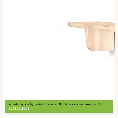
☀️
Letní výprodej začíná! Sleva až 30 % na celý sortiment
🔥👉
BESTSELLERY