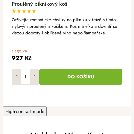
Proutěný piknikový koš
Zažívejte romantické chvilky na pikniku v trávě s tímto
stylovým proutěným košíkem. Koš má víko a dovnitř se
vlezou dobroty i oblíbené víno nebo šampaňské.
1 159 Kč
927 Kč
DO KOŠÍKU
High-contrast mode