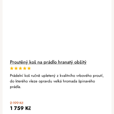
Proutěný koš na prádlo hranatý obšitý
Prádelní koš ručně upletený z kvalitního vrbového proutí,
do kterého vleze opravdu velká hromada špinavého
prádla.
2 199 Kč
1 759 Kč