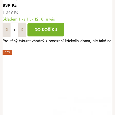
839 Kč
1 049 Kč
Skladem
1 ks
11. - 12. 8. u vás
DO KOŠÍKU
Proutěný taburet vhodný k posezení kdekoliv doma, ale také na Va
-20%