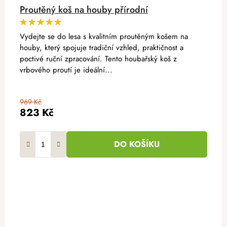
Proutěný koš na houby přírodní
Vydejte se do lesa s kvalitním proutěným košem na
houby, který spojuje tradiční vzhled, praktičnost a
poctivé ruční zpracování. Tento houbařský koš z
vrbového proutí je ideální...
969 Kč
823 Kč
DO KOŠÍKU