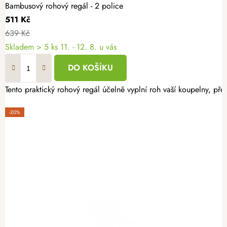
Bambusový rohový regál - 2 police
511 Kč
639 Kč
Skladem
> 5 ks
11. - 12. 8. u vás
DO KOŠÍKU
Tento praktický rohový regál účelně vyplní roh vaší koupelny, pře
-20%