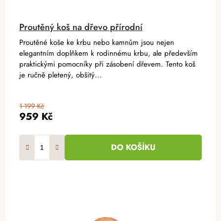
Proutěný koš na dřevo přírodní
Proutěné koše ke krbu nebo kamnům jsou nejen
elegantním doplňkem k rodinnému krbu, ale především
praktickými pomocníky při zásobení dřevem. Tento koš
je ručně pletený, obšitý...
1 199 Kč
959 Kč
DO KOŠÍKU