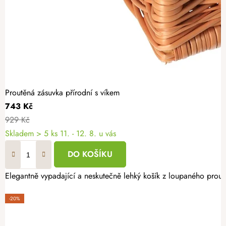
Proutěná zásuvka přírodní s víkem
743 Kč
929 Kč
Skladem
> 5 ks
11. - 12. 8. u vás
DO KOŠÍKU
Elegantně vypadající a neskutečně lehký košík z loupaného proutí
-20%