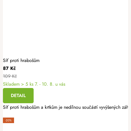
Síť proti hrabošům
87 Kč
109 Kč
Skladem
> 5 ks
7. - 10. 8. u vás
DETAIL
Síť proti hrabošům a krtkům je nedílnou součástí vyvýšených záho
-20%