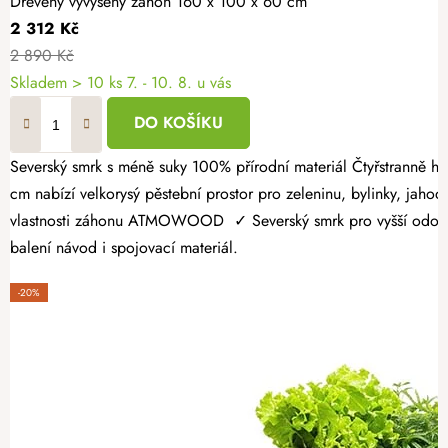
Dřevěný vyvýšený záhon 160 x 100 x 60 cm
2 312 Kč
2 890 Kč
Skladem > 10 ks
7. - 10. 8. u vás
DO KOŠÍKU
Severský smrk s méně suky 100% přírodní materiál Čtyřstranně hoblovaný masiv Dopřejte si radost z vlastní úrody a vytvořte si zahrádku přesně podle svých představ. Dřevěný vyvýšený záhon 160 × 100 × 60
cm nabízí velkorysý pěstební prostor pro zeleninu, bylinky, jahody
vlastnosti záhonu ATMOWOOD ✓ Severský smrk pro vyšší odolnost.
balení návod i spojovací materiál.
-20%