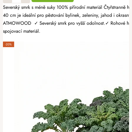
Severský smrk s méně suky 100% přírodní materiál Čtyřstranně hoblovaný masiv Vytvořte si vlastní zeleninovou zahrádku rychle a bez složitých úprav terénu. Dřevěný vyvýšený záhon o rozměrech 140 × 80 ×
40 cm je ideální pro pěstování bylinek, zeleniny, jahod i okrasnýc
ATMOWOOD ✓ Severský smrk pro vyšší odolnost.✓ Rohové hranoly 
spojovací materiál.
-20%