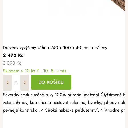
Dřevěný vyvýšený záhon 240 x 100 x 40 cm - opálený
2 472 Kč
3 090 Kč
Skladem > 10 ks
7. - 10. 8. u vás
DO KOŠÍKU
Severský smrk s méně suky 100% přírodní materiál Čtyřstranně hoblovaný masiv Dopřejte si dostatek prostoru pro bohatou úrodu. Opálený dřevěný vyvýšený záhon 240 × 100 × 40 cm je ideální volbou pro
větší zahrady, kde chcete pěstovat zeleninu, bylinky, jahody i
pevnější konstrukci.✓ Široká nabídka příslušenství.✓ Vhodné pro p