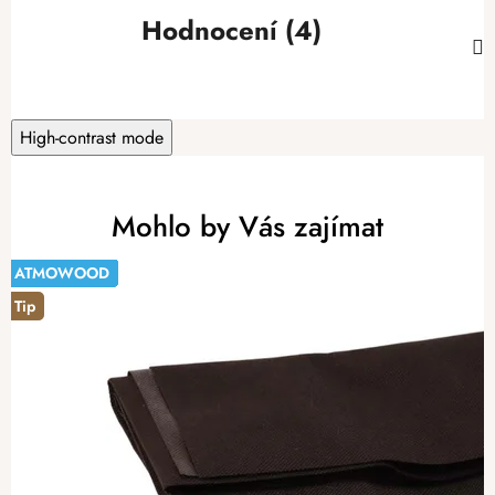
Hodnocení (4)
High-contrast mode
Mohlo by Vás zajímat
ATMOWOOD
ATMOWOOD
ATMOWOOD
ATMOWOOD
ATMOWOOD
ATMOWOOD
ATMOWOOD
ATMOWOOD
-20%
Tip