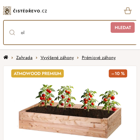
Přejít
na
obsah
KOŠ
HLEDAT
Domů
Zahrada
Vyvýšené záhony
Prémiové záhony
ATMOWOOD PREMIUM
–10 %