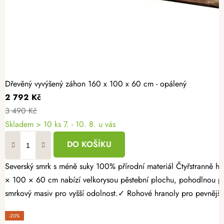
Dřevěný vyvýšený záhon 160 x 100 x 60 cm - opálený
2 792 Kč
3 490 Kč
Skladem > 10 ks
7. - 10. 8. u vás
DO KOŠÍKU
Severský smrk s méně suky 100% přírodní materiál Čtyřstranně hoblovaný masiv Proměňte svou zahradu v místo plné čerstvé zeleniny, voňavých bylinek a sladkých jahod. Opálený dřevěný vyvýšený záhon 160
× 100 × 60 cm nabízí velkorysou pěstební plochu, pohodlnou pr
smrkový masiv pro vyšší odolnost.✓ Rohové hranoly pro pevnější k
-20%