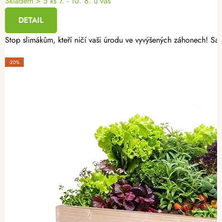
Skladem
> 5 ks
7. - 10. 8. u vás
DETAIL
Stop slimákům, kteří ničí vaši úrodu ve vyvýšených záhonech! Sa
-20%