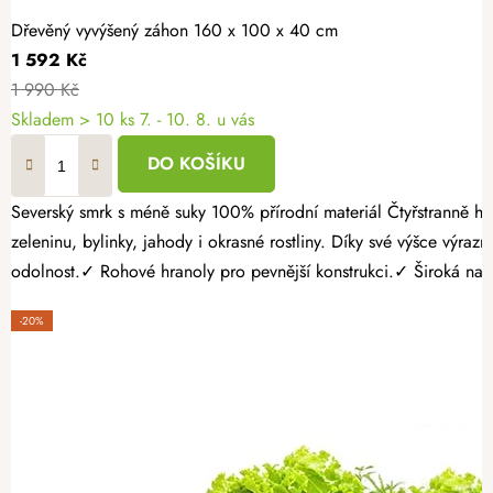
Dřevěný vyvýšený záhon 160 x 100 x 40 cm
1 592 Kč
1 990 Kč
Skladem > 10 ks
7. - 10. 8. u vás
DO KOŠÍKU
Severský smrk s méně suky 100% přírodní materiál Čtyřstranně hoblovaný masiv Vytvořte si zahrádku přesně podle svých představ. Dřevěný vyvýšený záhon 160 × 100 × 40 cm nabízí velkorysý prostor pro
zeleninu, bylinky, jahody i okrasné rostliny. Díky své výšce výr
odolnost.✓ Rohové hranoly pro pevnější konstrukci.✓ Široká nabíd
-20%