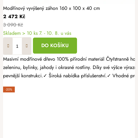
Modřínový vyvýšený záhon 160 x 100 x 40 cm
2 472 Kč
3 090 Kč
Skladem > 10 ks
7. - 10. 8. u vás
DO KOŠÍKU
Masivní modřínové dřevo 100% přírodní materiál Čtyřstranně hoblovaný masiv Vytvořte si zahrádku přesně podle svých představ. Modřínový vyvýšený záhon 160 × 100 × 40 cm nabízí velkorysý prostor pro
zeleninu, bylinky, jahody i okrasné rostliny. Díky své výšce 
pevnější konstrukci.✓ Široká nabídka příslušenství.✓ Vhodné pro p
-20%