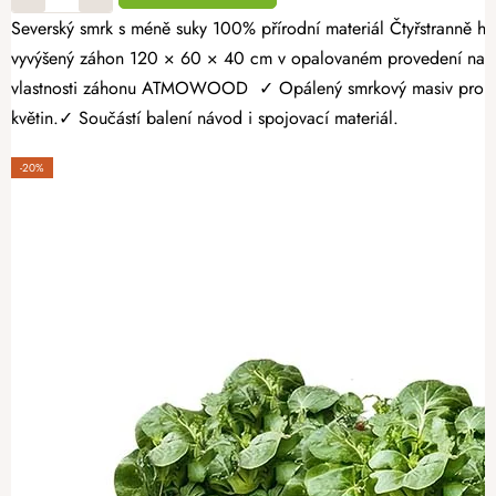
Severský smrk s méně suky 100% přírodní materiál Čtyřstranně hoblovaný masiv Vypěstujte si čerstvé bylinky, zeleninu nebo jahody v záhonu, který spojuje přírodní vzhled s dlouhou životností. Dřevěný
vyvýšený záhon 120 × 60 × 40 cm v opalovaném provedení nabízí
vlastnosti záhonu ATMOWOOD ✓ Opálený smrkový masiv pro vyšší 
květin.✓ Součástí balení návod i spojovací materiál.
-20%