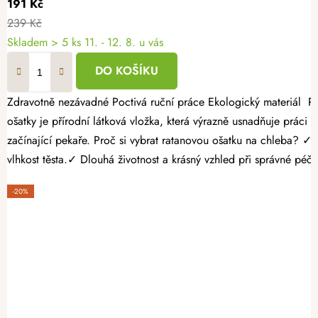
191 Kč
239 Kč
Skladem
> 5 ks
11. - 12. 8. u vás
DO KOŠÍKU
Zdravotně nezávadné Poctivá ruční práce Ekologický materiál Přírodní ošatka na chleba z neběleného ratanu je nepostradatelným pomocníkem pro každého, kdo si peče domácí chléb a pečivo. Součástí
ošatky je přírodní látková vložka, která výrazně usnadňuje práci s
začínající pekaře. Proč si vybrat ratanovou ošatku na chleba? ✓ Perfektní tvar každého bochníku již během kynutí.✓ Vyrobena z kvalitního chemicky neběleného ratanu.✓ Přírodní materiál pomáhá regulovat
vlhkost těsta.✓ Dlouhá životnost a krásný vzhled při správné péči
-20%