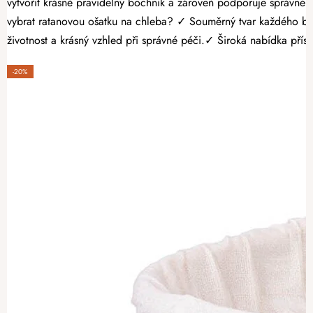
vytvořit krásně pravidelný bochník a zároveň podporuje správné kyn
vybrat ratanovou ošatku na chleba? ✓ Souměrný tvar každého boc
životnost a krásný vzhled při správné péči.✓ Široká nabídka přísl
-20%