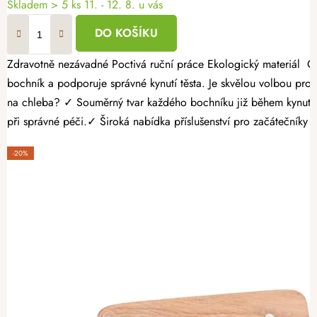
Skladem
> 5 ks
11. - 12. 8. u vás
DO KOŠÍKU
Zdravotně nezávadné Poctivá ruční práce Ekologický materiál Ošatka na chleba z přírodního neběleného ratanu je vhodná pro každodenní domácí pečení. Kulatý tvar ošatky pomáhá vytvořit pravidelný
bochník a podporuje správné kynutí těsta. Je skvělou volbou pro všechny, kdo
na chleba? ✓ Souměrný tvar každého bochníku již během kynutí.✓
při správné péči.✓ Široká nabídka příslušenství pro začátečníky i
-20%