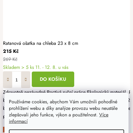
Ratanová ošatka na chleba 23 x 8 cm
215 Kč
269 Kč
Skladem
> 5 ks
11. - 12. 8. u vás
DO KOŠÍKU
Zdravotně nezávadné Poctivá ruční práce Ekologický materiál Přírodní ratanová ošatka na chleba je ideální pomůckou pro kynutí domácího chleba i pečiva. Díky kulatému tvaru pomáhá vytvořit pravidelný
bochník a podporuje správné kynutí těsta. Ošatka s průměrem 23 cm je vhodná pro každodenní do
Používáme cookies, abychom Vám umožnili pohodlné
prohlížení webu a díky analýze provozu webu neustále
bochníku již během kynutí.✓ Vyrobena z kvalitního chemicky nebě
zlepšovali jeho funkce, výkon a použitelnost.
Více
příslušenství pro začátečníky i zkušené pekaře.
informací
-20%