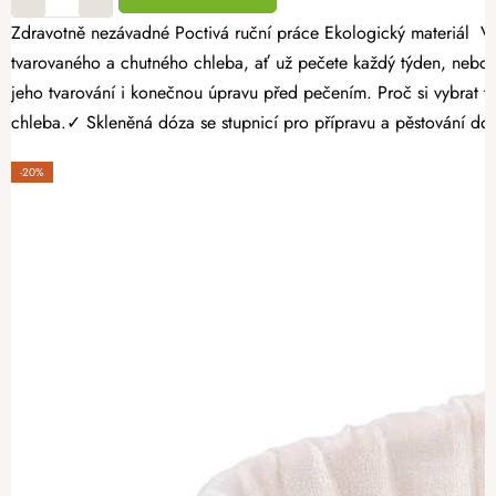
Zdravotně nezávadné Poctivá ruční práce Ekologický materiál Velká sada na pečení chleba je ideální volbou pro všechny milovníky domácího pečení. Obsahuje vše, co potřebujete k přípravě dokonale
tvarovaného a chutného chleba, ať už pečete každý týden, nebo jen
jeho tvarování i konečnou úpravu před pečením. Proč si vybrat 
chleba.✓ Skleněná dóza se stupnicí pro přípravu a pěstování do
-20%