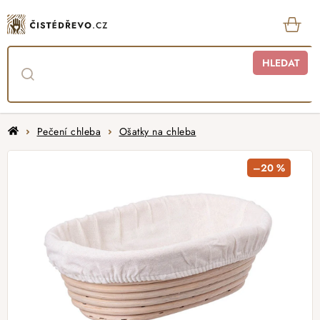
Přejít
na
obsah
KOŠ
HLEDAT
Domů
Pečení chleba
Ošatky na chleba
–20 %