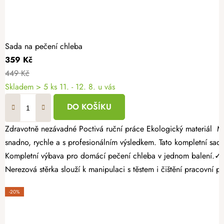
Sada na pečení chleba
359 Kč
449 Kč
Skladem
> 5 ks
11. - 12. 8. u vás
DO KOŠÍKU
Zdravotně nezávadné Poctivá ruční práce Ekologický materiál Milujete vůni čerstvě upečeného chleba, která se line z trouby? Se sadou na pečení chleba zvládnete vytvořit dokonalý bochník i u vás doma -
snadno, rychle a s profesionálním výsledkem. Tato kompletní sad
Kompletní výbava pro domácí pečení chleba v jednom balení.✓ Ra
Nerezová stěrka slouží k manipulaci s těstem i čištění pracovní 
-20%