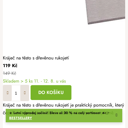
Kráječ na těsto s dřevěnou rukojetí
119 Kč
149 Kč
Skladem
> 5 ks
11. - 12. 8. u vás
DO KOŠÍKU
Kráječ na těsto s dřevěnou rukojetí je praktický pomocník, který
čepeli zvládne práci s různými druhy těsta rychle a přesně.
☀️
Letní výprodej začíná! Sleva až 30 % na celý sortiment
🔥👉
BESTSELLERY