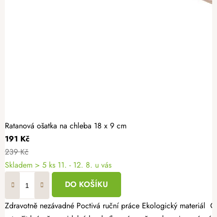
Ratanová ošatka na chleba 18 x 9 cm
191 Kč
239 Kč
Skladem
> 5 ks
11. - 12. 8. u vás
DO KOŠÍKU
Zdravotně nezávadné Poctivá ruční práce Ekologický materiál Ošatka na chleba z neběleného ratanu je nepostradatelným pomocníkem pro každého, kdo si peče domácí chléb a pečivo. Kulatý tvar pomáhá