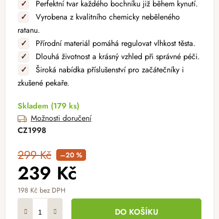
✓
Perfektní tvar každého bochníku již během kynutí.
✓
Vyrobena z kvalitního chemicky neběleného
ratanu.
✓
Přírodní materiál pomáhá regulovat vlhkost těsta.
✓
Dlouhá životnost a krásný vzhled při správné péči.
✓
Široká nabídka příslušenství pro začátečníky i
zkušené pekaře.
Skladem
(179 ks)
Možnosti doručení
CZ1998
299 Kč
–20 %
239 Kč
198 Kč bez DPH
Měrná cena:
DO KOŠÍKU