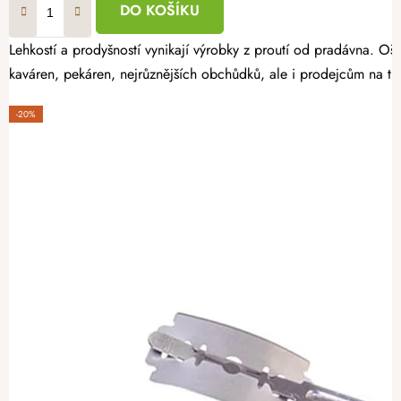
DO KOŠÍKU
Lehkostí a prodyšností vynikají výrobky z proutí od pradávna. Oša
kaváren, pekáren, nejrůznějších obchůdků, ale i prodejcům na trz
-20%