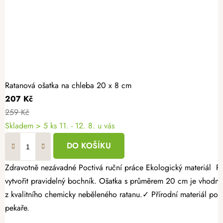
Ratanová ošatka na chleba 20 x 8 cm
207 Kč
259 Kč
Skladem
> 5 ks
11. - 12. 8. u vás
DO KOŠÍKU
Zdravotně nezávadné Poctivá ruční práce Ekologický materiál Přírodní ošatka na chleba je ideální pomůckou pro kynutí domácího pečiva. Díky kulatému tvaru podporuje správné kynutí těsta a pomáhá
vytvořit pravidelný bochník. Ošatka s průměrem 20 cm je vhodná pro každodenní domácí pečení. Proč si vybrat ratanovou ošatku na c
z kvalitního chemicky neběleného ratanu.✓ Přírodní materiál pomá
pekaře.