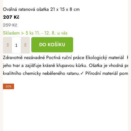
Oválná ratanová ošatka 21 x 15 x 8 cm
207 Kč
259 Kč
Skladem
> 5 ks
11. - 12. 8. u vás
DO KOŠÍKU
Zdravotně nezávadné Poctivá ruční práce Ekologický materiál Ratanová ošatka je ideální volbou pro domácí pekaře i malé pekárny. Přírodní nebělený ratan podporuje rovnoměrné kynutí těsta, zachovává
jeho tvar a zajišťuje krásně křupavou kůrku. Ošatka je vhodná pro každodenní domácí pečení. Proč si vybrat ratanovou ošatku na chleba? ✓
kvalitního chemicky neběleného ratanu.✓ Přírodní materiál pomáhá
-20%