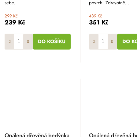
sebe.
povrch. Zdravotně...
299 Kč
439 Kč
239 Kč
351 Kč
DO KOŠÍKU
DO K
Opálená dřevěná bedýnka
Opálená dřevěná b