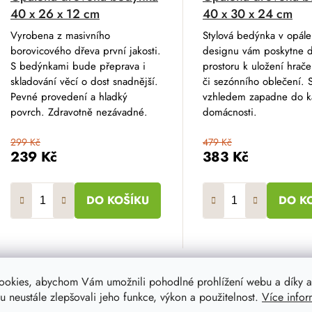
40 x 26 x 12 cm
40 x 30 x 24 cm
Vyrobena z masivního
Stylová bedýnka v opál
borovicového dřeva první jakosti.
designu vám poskytne d
S bedýnkami bude přeprava i
prostoru k uložení hrače
skladování věcí o dost snadnější.
či sezónního oblečení.
Pevné provedení a hladký
vzhledem zapadne do 
povrch. Zdravotně nezávadné.
domácnosti.
299 Kč
479 Kč
239 Kč
383 Kč
DO KOŠÍKU
DO K
ookies, abychom Vám umožnili pohodlné prohlížení webu a díky a
 neustále zlepšovali jeho funkce, výkon a použitelnost.
Více infor