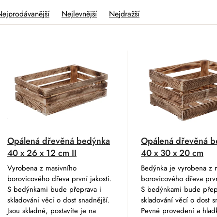
Nejprodávanější
Nejlevnější
Nejdražší
V
Opálená dřevěná bedýnka
Opálená dřevěná b
40 x 26 x 12 cm II
40 x 30 x 20 cm
Vyrobena z masivního
Bedýnka je vyrobena z 
borovicového dřeva první jakosti.
borovicového dřeva prvn
S bedýnkami bude přeprava i
S bedýnkami bude přep
skladování věcí o dost snadnější.
skladování věcí o dost s
Jsou skladné, postavíte je na
Pevné provedení a hlad