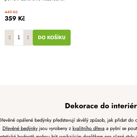
449 Kč
359 Kč
DO KOŠÍKU
O
v
l
á
d
Dekorace do interiér
a
c
Dřevěné opálené bedýnky představují skvělý způsob, jak přidat do 
í
Dřevěné bedýnky
jsou vyrobeny z
kvalitního dřeva
a pyšní se pout
p
estetické hodnotě mohou být vynikajícím doplňkem pro
různé styly 