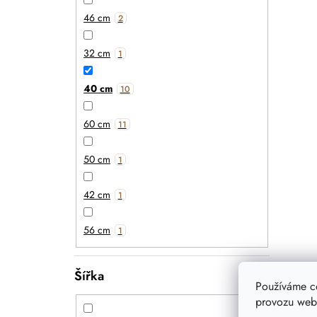
46 cm
2
32 cm
1
40 cm
10
60 cm
11
50 cm
1
42 cm
1
56 cm
1
Šířka
Používáme c
provozu webu