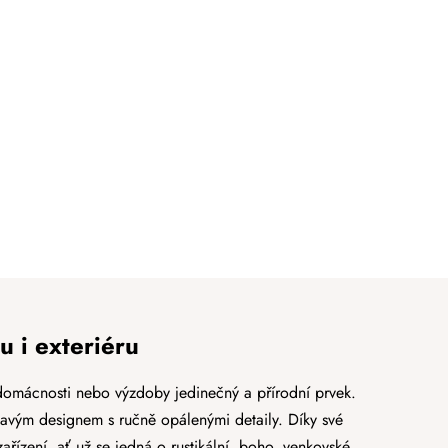
u i exteriéru
domácnosti nebo výzdoby jedinečný a přírodní prvek.
avým designem s ručně opálenými detaily. Díky své
zařízení
, ať už se jedná o rustikální, boho, venkovské,