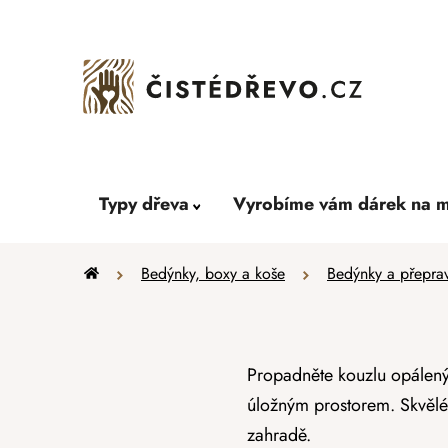
Přejít
na
obsah
Typy dřeva
Vyrobíme vám dárek na m
Domů
Bedýnky, boxy a koše
Bedýnky a přepra
Propadněte kouzlu opálený
úložným prostorem. Skvělé 
zahradě.