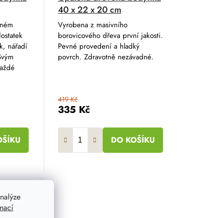
40 x 22 x 20 cm
eném
Vyrobena z masivního
ostatek
borovicového dřeva první jakosti.
k, nářadí
Pevné provedení a hladký
 Svým
povrch. Zdravotně nezávadné.
každé
419 Kč
335 Kč
OŠÍKU
DO KOŠÍKU
nalýze
mací