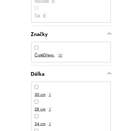
Novinka
0
Tip
0
Značky
ČistéDřevo
10
Délka
30 cm
2
28 cm
2
34 cm
3