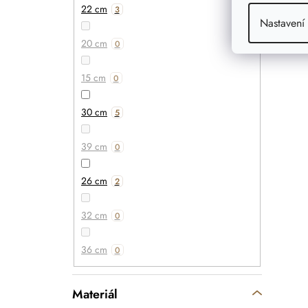
22 cm
3
Nastavení
20 cm
0
15 cm
0
30 cm
5
39 cm
0
26 cm
2
32 cm
0
36 cm
0
Materiál