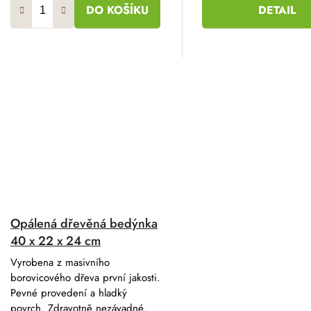
DO KOŠÍKU
DETAIL
Opálená dřevěná bedýnka
40 x 22 x 24 cm
Vyrobena z masivního
borovicového dřeva první jakosti.
Pevné provedení a hladký
povrch. Zdravotně nezávadné.