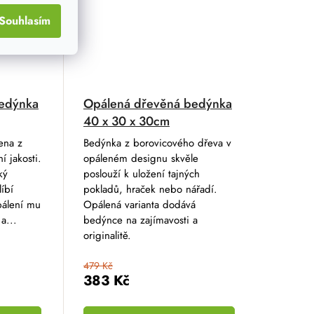
Souhlasím
edýnka
Opálená dřevěná bedýnka
40 x 30 x 30cm
ena z
Bedýnka z borovicového dřeva v
í jakosti.
opáleném designu skvěle
ký
poslouží k uložení tajných
íbí
pokladů, hraček nebo nářadí.
pálení mu
Opálená varianta dodává
a...
bedýnce na zajímavosti a
originalitě.
479 Kč
383 Kč