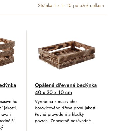
Stránka
1
z
1
-
10
položek celkem
edýnka
Opálená dřevená bedýnka
40 x 30 x 10 cm
masivního
Vyrobena z masivního
í jakosti.
borovicového dřeva první jakosti.
rava i
Pevné provedení a hladký
nadnější.
povrch. Zdravotně nezávadné.
ký