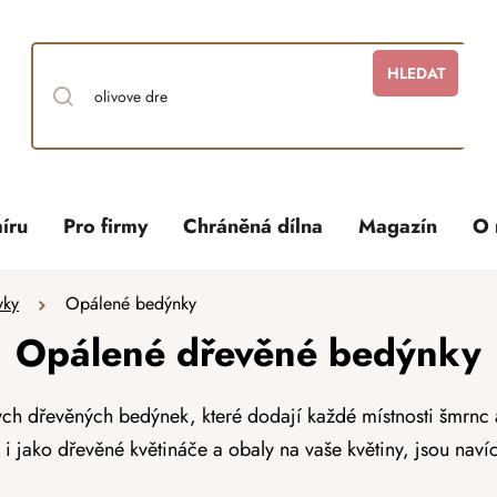
HLEDAT
íru
Pro firmy
Chráněná dílna
Magazín
O 
vky
Opálené bedýnky
Opálené dřevěné bedýnky
ch dřevěných bedýnek, které dodají každé místnosti šmrnc 
i jako dřevěné květináče a obaly na vaše květiny, jsou navíc