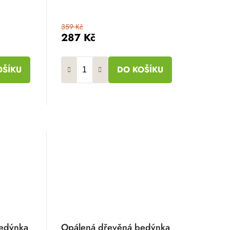
359 Kč
287 Kč
OŠÍKU
DO KOŠÍKU
edýnka
Opálená dřevěná bedýnka