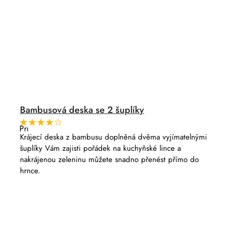
Bambusová deska se 2 šuplíky
Průměrné
hodnocení
Krájecí deska z bambusu doplněná dvěma vyjímatelnými
produktu
šuplíky Vám zajisti pořádek na kuchyňské lince a
je
4,0
nakrájenou zeleninu můžete snadno přenést přímo do
z
hrnce.
5
hvězdiček.