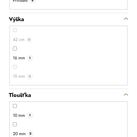
Přírodní
9
Výška
42 cm
0
16 mm
1
15 mm
0
Tloušťka
10 mm
1
Masivní bambusové prkénko
Masivní krájecí prkénko s praktickými úchyty vhodné ke
20 mm
2
krájení i servírovaní pečiva, zeleniny, ale i masa,