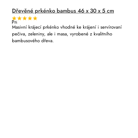
Dřevěné prkénko bambus 46 x 30 x 5 cm
Průměrné
hodnocení
Masivní krájecí prkénko vhodné ke krájení i servírovaní
produktu
pečiva, zeleniny, ale i masa, vyrobené z kvalitního
je
5,0
bambusového dřeva.
z
5
hvězdiček.