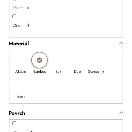
38 cm
0
25 cm
1
Materiál
529 Kč
423 Kč
Povrch
DETAIL