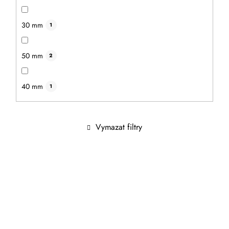
vyrobené z kvalitního bambusového dřeva.
30 mm
1
50 mm
2
40 mm
1
Vymazat filtry