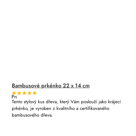
Bambusové prkénko 22 x 14 cm
Průměrné
hodnocení
Tento stylový kus dřeva, který Vám poslouží jako krájecí
produktu
prkénko, je vyroben z kvalitního a certifikovaného
je
5,0
bambusového dřeva.
z
5
hvězdiček.