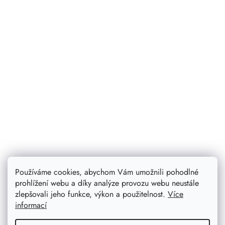
Používáme cookies, abychom Vám umožnili pohodlné
319 Kč
prohlížení webu a díky analýze provozu webu neustále
255 Kč
zlepšovali jeho funkce, výkon a použitelnost.
Více
informací
DETAIL