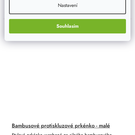
Nastavení
Souhlasím
Bambusové protiskluzové prkénko - malé
Stylové prkénko vyrobené ze silného bambusového