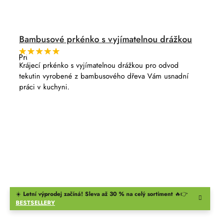
Bambusové prkénko s vyjímatelnou drážkou
Průměrné
hodnocení
Krájecí prkénko s vyjímatelnou drážkou pro odvod
produktu
tekutin vyrobené z bambusového dřeva Vám usnadní
je
5,0
práci v kuchyni.
z
5
hvězdiček.
☀️
Letní výprodej začíná! Sleva až 30 % na celý sortiment
🔥👉
BESTSELLERY