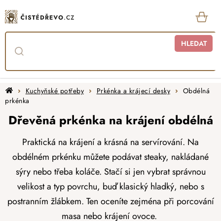
Přejít
na
obsah
KOŠ
HLEDAT
Domů
Kuchyňské potřeby
Prkénka a krájecí desky
Obdélná
prkénka
Dřevěná prkénka na krájení obdélná
Praktická na krájení a krásná na servírování. Na
obdélném prkénku můžete podávat steaky, nakládané
sýry nebo třeba koláče. Stačí si jen vybrat správnou
velikost a typ povrchu, buď klasický hladký, nebo s
postranním žlábkem. Ten oceníte zejména při porcování
masa nebo krájení ovoce.