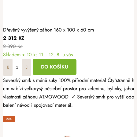
Dřevěný vyvýšený záhon 160 x 100 x 60 cm
2 312 Kč
2 890 Kč
Skladem > 10 ks
11. - 12. 8. u vás
DO KOŠÍKU
Severský smrk s méně suky 100% přírodní materiál Čtyřstranně hoblovaný masiv Dopřejte si radost z vlastní úrody a vytvořte si zahrádku přesně podle svých představ. Dřevěný vyvýšený záhon 160 × 100 × 60
cm nabízí velkorysý pěstební prostor pro zeleninu, bylinky, jahody
vlastnosti záhonu ATMOWOOD ✓ Severský smrk pro vyšší odolnost.
balení návod i spojovací materiál.
-20%