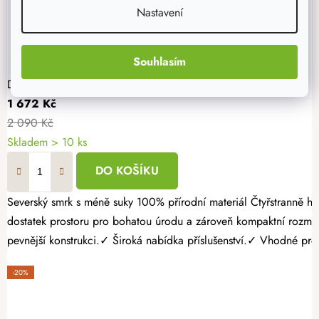
Nastavení
Souhlasím
Dřevěný vyvýšený záhon 120 x 60 x 60 cm
1 672 Kč
2 090 Kč
Skladem > 10 ks
DO KOŠÍKU
Severský smrk s méně suky 100% přírodní materiál Čtyřstranně hoblovaný masiv Pěstujte vlastní zeleninu, bylinky nebo jahody jednoduše a s radostí. Dřevěný vyvýšený záhon 120 × 60 × 60 cm nabízí
dostatek prostoru pro bohatou úrodu a zároveň kompaktní rozmě
pevnější konstrukci.✓ Široká nabídka příslušenství.✓ Vhodné pro p
-20%