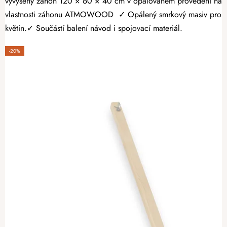
vyvýšený záhon 120 × 60 × 40 cm v opalovaném provedení nabízí
vlastnosti záhonu ATMOWOOD ✓ Opálený smrkový masiv pro vyšší 
květin.✓ Součástí balení návod i spojovací materiál.
-20%