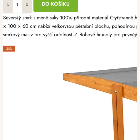
DO KOŠÍKU
Severský smrk s méně suky 100% přírodní materiál Čtyřstranně hoblovaný masiv Proměňte svou zahradu v místo plné čerstvé zeleniny, voňavých bylinek a sladkých jahod. Opálený dřevěný vyvýšený záhon 160
× 100 × 60 cm nabízí velkorysou pěstební plochu, pohodlnou pr
smrkový masiv pro vyšší odolnost.✓ Rohové hranoly pro pevnější k
-20%