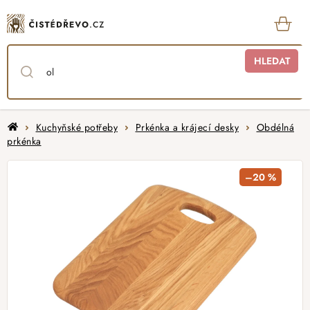
Přejít
na
obsah
KOŠ
HLEDAT
Domů
Kuchyňské potřeby
Prkénka a krájecí desky
Obdélná
prkénka
–20 %