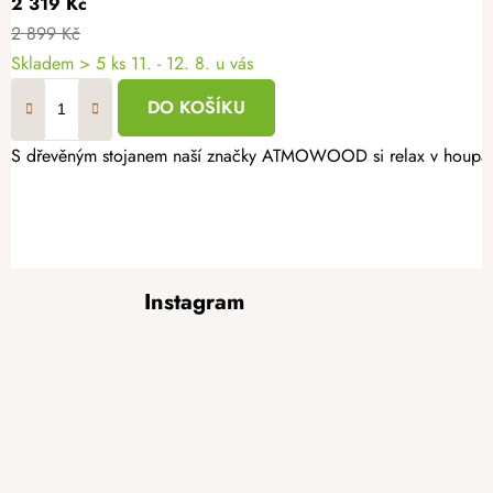
2 319 Kč
2 899 Kč
Skladem
> 5 ks
11. - 12. 8. u vás
DO KOŠÍKU
S dřevěným stojanem naší značky ATMOWOOD si relax v houpací sí
Z
Instagram
á
p
a
t
í