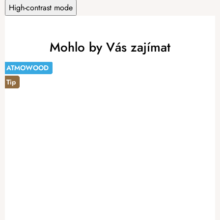
High-contrast mode
Mohlo by Vás zajímat
ATMOWOOD
ATMOWOOD
Tip
ATMOWOOD
ATMOWOOD
ATMOWOOD
ATMOWOOD
ATMOWOOD
ATMOWOOD
ATMOWOOD
-14%
Tip
Tip