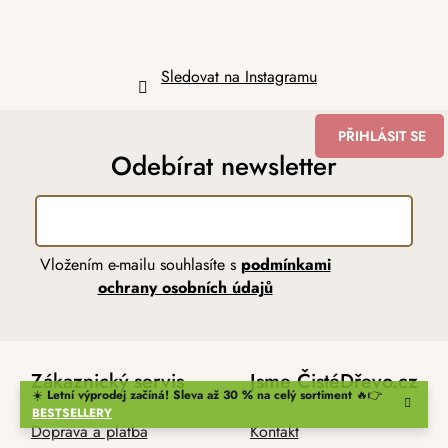
Sledovat na Instagramu
PŘIHLÁSIT SE
Odebírat newsletter
Vložením e-mailu souhlasíte s
podmínkami
ochrany osobních údajů
Zákaznický servis
Jsme ČistéDřevo.cz
☀️
Letní výprodej začíná! Sleva až 30 % na celý sortiment
🔥👉
BESTSELLERY
Doprava a platba
Kontakt