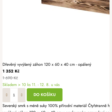
Dřevěný vyvýšený záhon 120 x 60 x 40 cm - opálený
1 352 Kč
1 690 Kč
Skladem > 10 ks
11. - 12. 8. u vás
DO KOŠÍKU
Severský smrk s méně suky 100% přírodní materiál Čtyřstranně hoblovaný masiv Vypěstujte si čerstvé bylinky, zeleninu nebo jahody v záhonu, který spojuje přírodní vzhled s dlouhou životností. Dřevěný