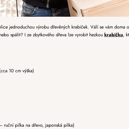
lice jednoduchou výrobu dřevěných krabiček. Válí se vám doma o
 nebo spálit? I ze zbytkového dřeva lze vyrobit hezkou
krabičku
, k
(cca 10 cm výška)
– ruční pilka na dřevo, japonská pilka)