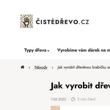
Přejít
na
obsah
Typy dřeva
Vyrobíme vám dárek na m
Domů
Návody
Jak vyrobit dřevěnou krabičku 
Jak vyrobit dř
3 min čtení
7.02.2022