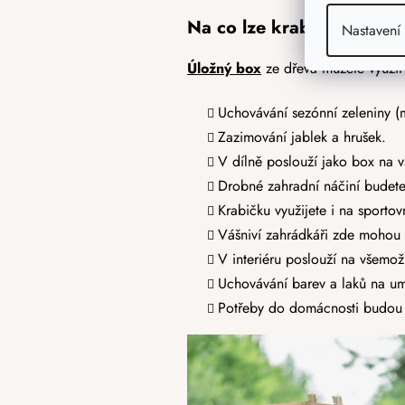
Na co lze krabičku využí
Nastavení
Úložný box
ze dřeva můžete využít
Uchovávání sezónní zeleniny (m
Zazimování jablek a hrušek.
V dílně poslouží jako box na 
Drobné zahradní náčiní budete
Krabičku využijete i na sportov
Vášniví zahrádkáři zde mohou 
V interiéru poslouží na všemož
Uchovávání barev a laků na um
Potřeby do domácnosti budou 