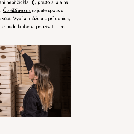
i nepřičichla :)), přesto si ale na
u
ČistéDřevo.cz
najdete spoustu
h věcí. Vybírat můžete z přírodních,
 se bude krabička používat – co