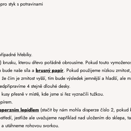
 pro styk s potravinami
případné hřebíky.
u) brusku, kterou dřevo pořádně obrousíme. Pokud touto vymoženo
ám bude naše síla a
brusný papír
. Pokud použijeme nízkou zrnitost
 že čím je zrnitost vyšší, tím bude výsledek jemnější a hladší, ale m
ředpřipravíme 4 stejně dlouhé desky.
usy přesně v místě, kde jsme si řez vyznačili tužkou.
pírem.
sperzním lepidlem
(stačit by nám mohla disperze číslo 2, pokud
ostředí, jestliže ale uvažujeme například nad uložením do sklepa, tak
e a utáhneme rohovou svorkou.