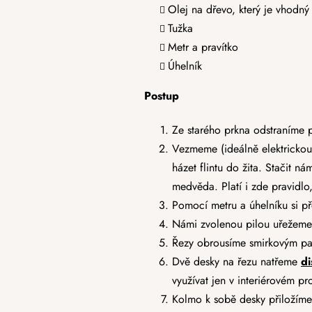
Olej na dřevo, který je vhodný
Tužka
Metr a pravítko
Úhelník
Postup
Ze starého prkna odstraníme 
Vezmeme (ideálně elektricko
házet flintu do žita. Stačit n
medvěda. Platí i zde pravidlo,
Pomocí metru a úhelníku si p
Námi zvolenou pilou uřežeme k
Řezy obrousíme smirkovým pa
Dvě desky na řezu natřeme
di
využívat jen v interiérovém pr
Kolmo k sobě desky přiložím