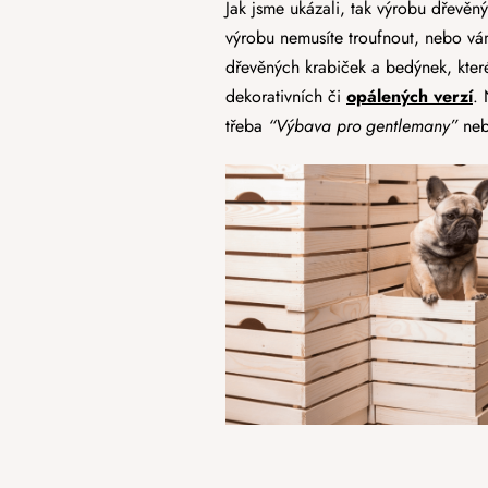
Jak jsme ukázali, tak výrobu dřevěný
výrobu nemusíte troufnout, nebo vá
dřevěných krabiček a bedýnek, které 
dekorativních či
opálených verzí
.
třeba
“Výbava pro gentlemany”
ne