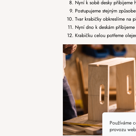
Nyní k sobě desky přibijeme 
Postupujeme stejným způsobe
Tvar krabičky obkreslíme na 
Nyní dno k deskám přibijeme 
Krabičku celou potřeme olejem
Používáme c
provozu webu