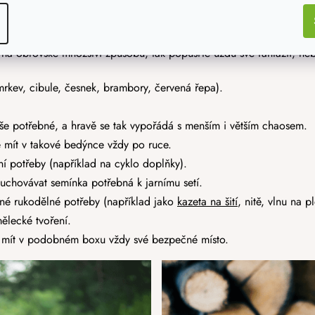
t?
 na obrovské množství způsobů, tak popusťte uzdu své fantazii, n
rkev, cibule, česnek, brambory, červená řepa).
vše potřebné, a hravě se tak vypořádá s menším i větším chaosem.
 mít v takové bedýnce vždy po ruce.
ní potřeby (například na cyklo doplňky).
uchovávat semínka potřebná k jarnímu setí.
né rukodělné potřeby (například jako
kazeta na šití
, nitě, vlnu na p
ělecké tvoření.
mít v podobném boxu vždy své bezpečné místo.