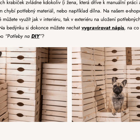
ch krabiček zvládne kdokoliv (i žena, která dříve k manuální práci an
m chybí potřebný materiál, nebo například dílna. Na našem e-shop
můžete využít jak v interiéru, tak v exteriéru na uložení potřebnýc
 Na bedýnku si dokonce můžete nechat
vygravírovat nápis
, na co
bo
“Potřeby na
DIY
”
?