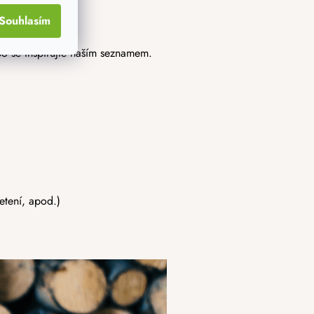
Souhlasím
ebo se inspirujte naším seznamem.
letení, apod.)