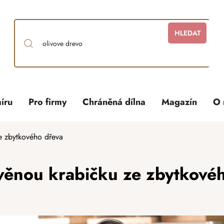
HLEDAT
íru
Pro firmy
Chráněná dílna
Magazín
O 
ze zbytkového dřeva
evěnou krabičku ze zbytkové