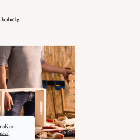
 krabičky.
nalýze
mací