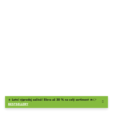
☀️
Letní výprodej začíná! Sleva až 30 % na celý sortiment
🔥👉
BESTSELLERY