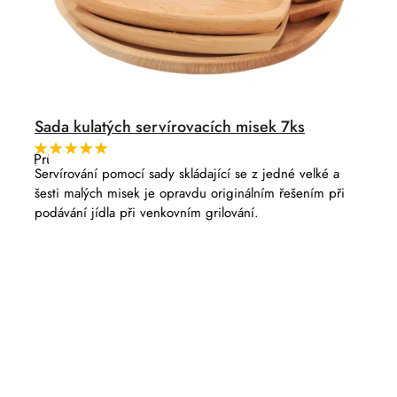
Sada kulatých servírovacích misek 7ks
Průměrné
hodnocení
Servírování pomocí sady skládající se z jedné velké a
produktu
šesti malých misek je opravdu originálním řešením při
je
5,0
podávání jídla při venkovním grilování.
z
5
hvězdiček.