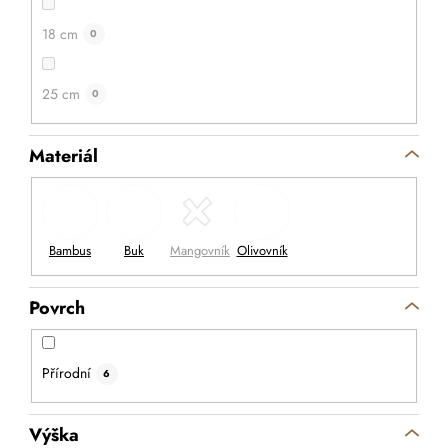
DETAIL
18 cm
0
25 cm
0
Materiál
Povrch
Přírodní
6
Výška