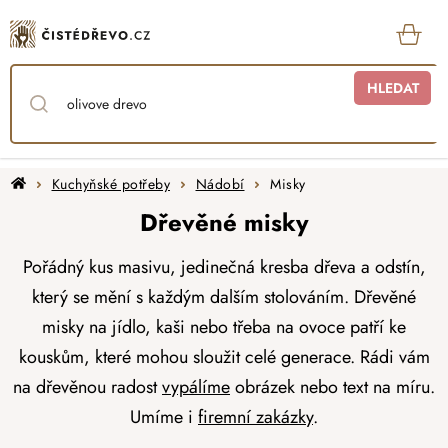
Přejít
na
obsah
KOŠ
HLEDAT
Domů
Kuchyňské potřeby
Nádobí
Misky
Dřevěné misky
Pořádný kus masivu, jedinečná kresba dřeva a odstín,
který se mění s každým dalším stolováním. Dřevěné
misky na jídlo, kaši nebo třeba na ovoce patří ke
kouskům, které mohou sloužit celé generace. Rádi vám
na dřevěnou radost
vypálíme
obrázek nebo text na míru.
Umíme i
firemní zakázky
.