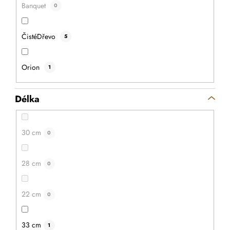
Banquet
0
ČistéDřevo
5
Orion
1
Délka
30 cm
0
28 cm
0
22 cm
0
33 cm
1