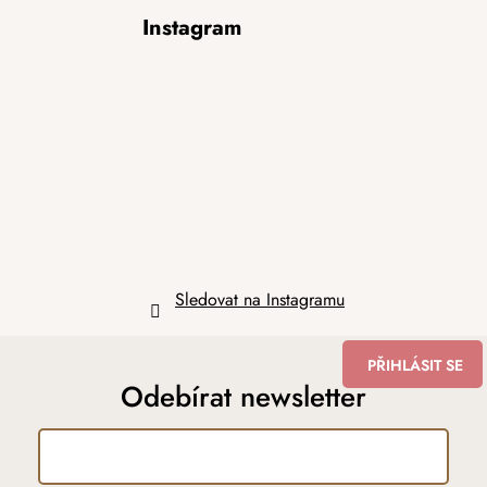
Z
Instagram
á
p
a
t
í
Sledovat na Instagramu
PŘIHLÁSIT SE
Odebírat newsletter