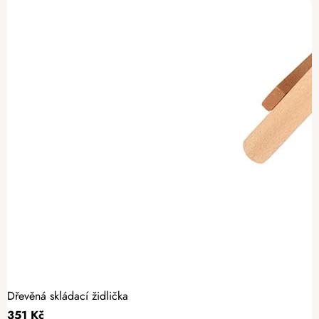
Dřevěná skládací židlička
351 Kč