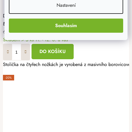
Nastavení
Dřevěná stolička II 31 x 31 x 46 cm
535 Kč
Souhlasím
669 Kč
Skladem
> 5 ks
11. - 12. 8. u vás
DO KOŠÍKU
Stolička na čtyřech nožkách je vyrobená z masivního borovicové
-20%