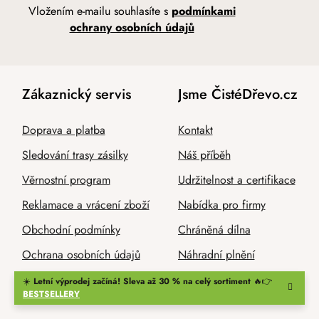
Vložením e-mailu souhlasíte s
podmínkami
ochrany osobních údajů
Zákaznický servis
Jsme ČistéDřevo.cz
Doprava a platba
Kontakt
Sledování trasy zásilky
Náš příběh
Věrnostní program
Udržitelnost a certifikace
Reklamace a vrácení zboží
Nabídka pro firmy
Obchodní podmínky
Chráněná dílna
Ochrana osobních údajů
Náhradní plnění
☀️
Letní výprodej začíná! Sleva až 30 % na celý sortiment
🔥👉
BESTSELLERY