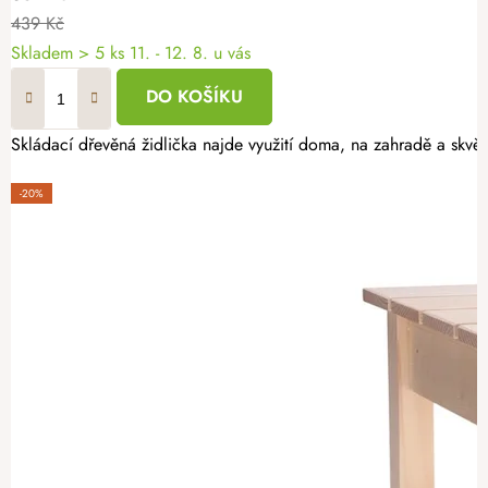
439 Kč
Skladem
> 5 ks
11. - 12. 8. u vás
DO KOŠÍKU
Skládací dřevěná židlička najde využití doma, na zahradě a skvě
-20%