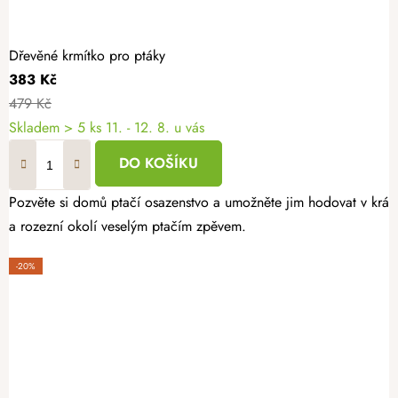
Dřevěné krmítko pro ptáky
383 Kč
479 Kč
Skladem
> 5 ks
11. - 12. 8. u vás
DO KOŠÍKU
Pozvěte si domů ptačí osazenstvo a umožněte jim hodovat v krás
a rozezní okolí veselým ptačím zpěvem.
-20%