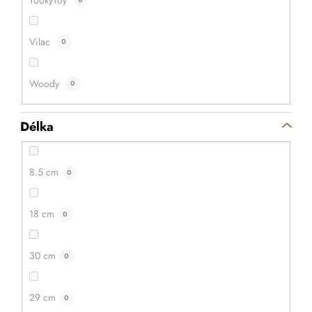
DETAIL
Vilac
0
Woody
0
Délka
8.5 cm
0
18 cm
0
30 cm
0
29 cm
0