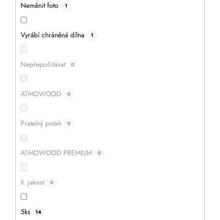
Neměnit foto
1
Vyrábí chráněná dílna
1
Nepřepočitávat
0
ATMOWOOD
0
Pratelný potah
0
ATMOWOOD PREMIUM
0
2 890 Kč
2 456 Kč
II. jakost
0
DO KOŠÍKU
5ks
14