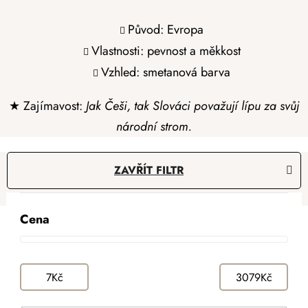
Původ: Evropa
Vlastnosti: pevnost a měkkost
Vzhled: smetanová barva
★ Zajímavost:
Jak Češi, tak Slováci považují lípu za svůj
národní strom.
V
ZAVŘÍT FILTR
ý
p
Ř
i
Cena
a
s
Doporučujeme
z
p
e
r
7
Kč
3079
Kč
n
o
í
d