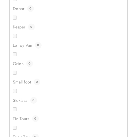
pomůcka, která umožňuje bezpečné a pohodlné
Dobar
0
vkládání bochníků do trouby, pece...
Kesper
0
Le Toy Van
0
Orion
0
Small foot
0
Stoklasa
0
Tin Tours
0
199 Kč
159 Kč
TookyToy
0