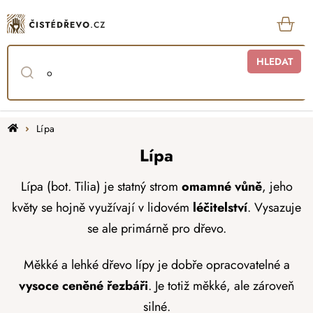
Přejít
na
obsah
KOŠ
HLEDAT
Domů
Lípa
Lípa
Lípa (bot. Tilia) je statný strom
omamné vůně
, jeho
květy se hojně využívají v lidovém
léčitelství
. Vysazuje
se ale primárně pro dřevo.
Měkké a lehké dřevo lípy je dobře opracovatelné a
vysoce ceněné řezbáři
. Je totiž měkké, ale zároveň
silné.