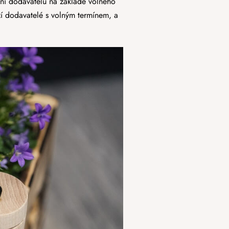
ání dodavatelů na základě volného
zí dodavatelé s volným termínem, a