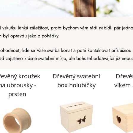
í vskutku lehká záležitost, proto bychom vám rádi nabídli pár jedn
en byl opravdu jako z pohádky.
hodnout, kde se Vaše svatba konat a poté kontaktovat příslušnou ma
d zajištěno krásné svatební místo, ale bohužel oddávající již nebud