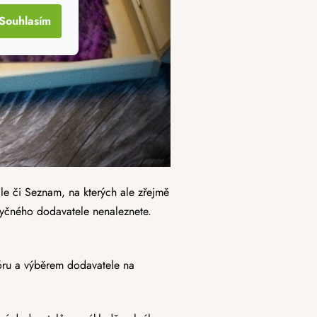
Souhlasím
e či Seznam, na kterých ale zřejmě
otyčného dodavatele nenaleznete.
óru a výběrem dodavatele na