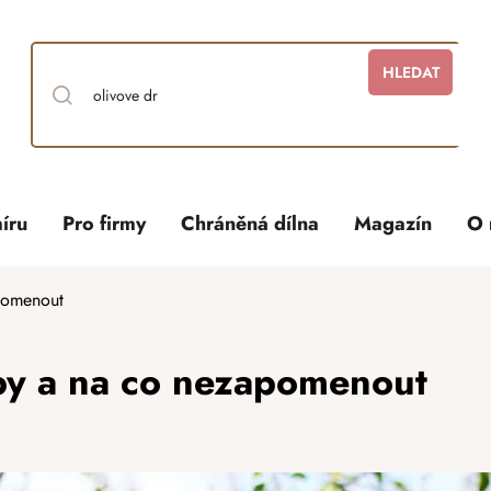
HLEDAT
íru
Pro firmy
Chráněná dílna
Magazín
O 
pomenout
by a na co nezapomenout