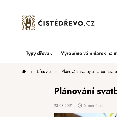
Přejít
na
obsah
Typy dřeva
Vyrobíme vám dárek na m
Domů
Lifestyle
Plánování svatby a na co neza
Plánování svat
2 min čtení
23.03.2021