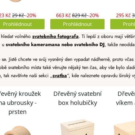
o hledat volného
svatebního fotografa
. Ti lepší z oboru mají větš
 u
svatebního kameramana nebo svatebního DJ
, takže neoddal
 se. Jistě chcete ve svůj vysněný den vypadat nádherně, proto včas 
zdobě svatebního místa také věnujte nějaký ten čas, aby vše bylo sl
u
, tak navštivte naši sekci „
svatba
“, kde naleznete opravdu široký 