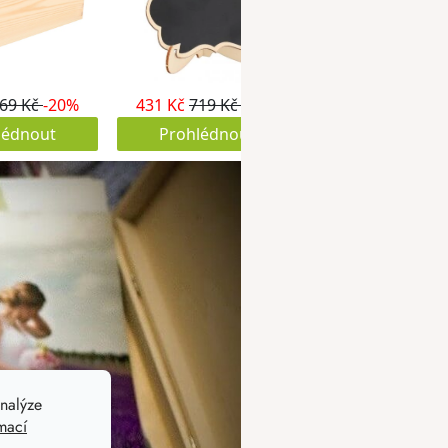
nalýze
mací