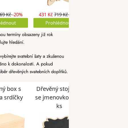
inou termíny obsazeny již rok
ujte hledání.
vybírejte svatební šaty a zkušenou
aděno k dokonalosti. A pokud
výběr dřevěných svatebních doplňků.