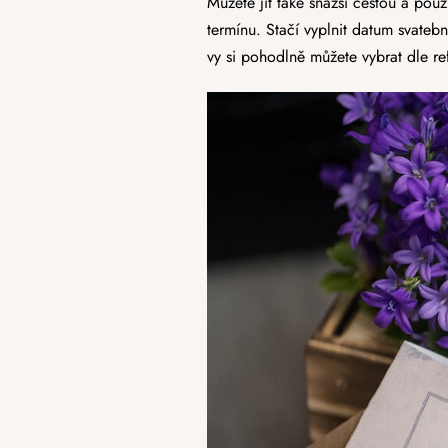
Můžete jít také snazší cestou a použ
termínu. Stačí vyplnit datum svateb
vy si pohodlně můžete vybrat dle re