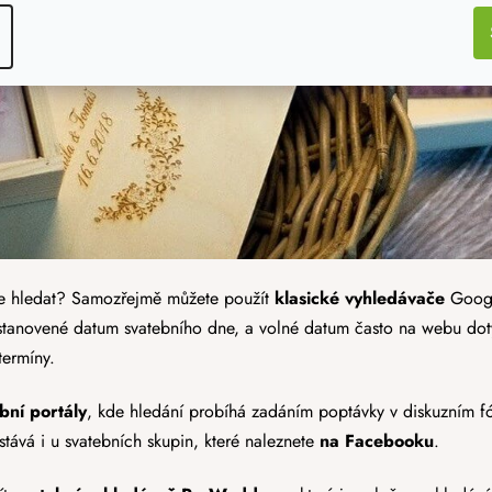
le hledat? Samozřejmě můžete použít
klasické vyhledávače
Googl
již stanovené datum svatebního dne, a volné datum často na webu d
termíny.
bní portály
, kde hledání probíhá zadáním poptávky v diskuzním f
tává i u svatebních skupin, které naleznete
na Facebooku
.