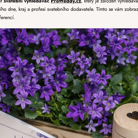
ít
svatební vyhledávač
ProWeddy.cz
, který je založen vyhledáv
ního dne, kraj a profesi svatebního dodavatele. Tímto se vám zobra
ferencí.