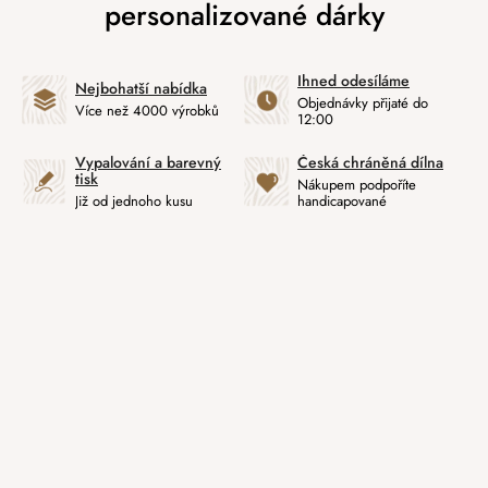
Ihned odesíláme
Nejbohatší nabídka
Objednávky přijaté do
Více než 4000 výrobků
12:00
Vypalování a barevný
Česká chráněná dílna
tisk
Nákupem podpoříte
Již od jednoho kusu
handicapované