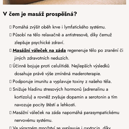
V čem je masáž prospěšná?
Pomáhá zvýšit oběh krve i lymfatického systému.
Působí na tělo relaxačně a antistresově, díky čemuž
zlepšuje psychické zdraví.
Masážní váleček na záda
regeneruje tělo po zranění či
jiných zdravotních neduzích.
Účinně bojuje proti celulitidě. Nejlepších výsledků
dosahuje právě výše zmíněná maderoterapie.
Podporuje imunitu a vyplavuje toxiny z našeho těla.
Snižuje hladinu stresových hormonů (adrenalinu a
kortizolu) a rovněž zvyšuje dopamin a serotonin a tím
navozuje pocity štěstí a lehkosti.
Masážní váleček na záda napomáhá parasympatickému
nervovému systému.
Ve výrazném množství se vyplavuje i oxytocin, díky