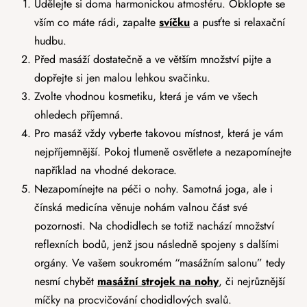
Udělejte si doma harmonickou atmosféru. Obklopte se
vším co máte rádi, zapalte
svíčku
a pusťte si relaxační
hudbu.
Před masáží dostatečně a ve větším množství pijte a
dopřejte si jen malou lehkou svačinku.
Zvolte vhodnou kosmetiku, která je vám ve všech
ohledech příjemná.
Pro masáž vždy vyberte takovou místnost, která je vám
nejpříjemnější. Pokoj tlumeně osvětlete a nezapomínejte
například na vhodné dekorace.
Nezapomínejte na péči o nohy. Samotná joga, ale i
čínská medicína věnuje nohám valnou část své
pozornosti. Na chodidlech se totiž nachází množství
reflexních bodů, jenž jsou následně spojeny s dalšími
orgány. Ve vašem soukromém “masážním salonu” tedy
nesmí chybět
masážní strojek na nohy
, či nejrůznější
míčky na procvičování chodidlových svalů.