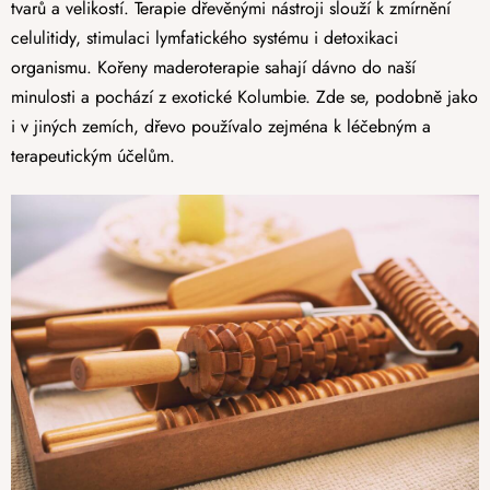
tvarů a velikostí. Terapie dřevěnými nástroji slouží k zmírnění
celulitidy, stimulaci lymfatického systému i detoxikaci
organismu. Kořeny maderoterapie sahají dávno do naší
minulosti a pochází z exotické Kolumbie. Zde se, podobně jako
i v jiných zemích, dřevo používalo zejména k léčebným a
terapeutickým účelům.