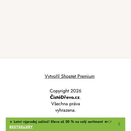
Vytvořil Shoptet Premium
Copyright 2026
ČistéDřevo.cz
.
Všechna práva
vyhrazena.
☀️
Letní výprodej začíná! Sleva až 30 % na celý sortiment
🔥👉
BESTSELLERY