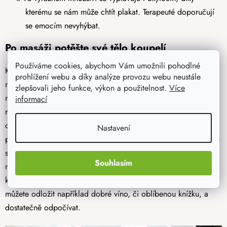
kterému se nám může chtít plakat. Terapeuté doporučují
se emocím nevyhýbat.
Po masáži potěšte své tělo koupelí
Používáme cookies, abychom Vám umožnili pohodlné
Každý dobrý masér vám řekne základní informace, jak se na
prohlížení webu a díky analýze provozu webu neustále
masáž připravit a jak přistupovat ke svému tělu i po ní. Z těch
zlepšovali jeho funkce, výkon a použitelnost.
Více
nejzákladnějších pravidel jsme již zmiňovali dostatečný pitný
informací
režim, lehké pokrmy v den masáže a v neposlední řadě
doporučíme příjemnou koupel v teplé (nikoliv horké) vaně. Ta
Nastavení
pomůže zejména při bolesti a pokud navíc přidáme epsomskou
sůl, tak i samotná koupel dokáže zázraky. Masážní váleček ale
Souhlasím
není jediný, čím si můžeme udělat radost. Doporučujeme
klidnou hudbu,
vonné svíčky
a
stolek do vany
, na který si
můžete odložit například dobré víno, či oblíbenou knížku, a
dostatečně odpočívat.