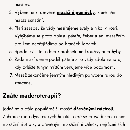
masírovat.
Vybereme si dřevěné
masážní pomůcky
, které nám
masáž usnadní.
Platí zásada, že vždy masírujeme svaly a nikoliv kosti.
Vyhýbáme se proto oblasti páteře, žeber a ani masážním
strojkem nepřejíždíme po hranách lopatek.
Spodní část těla dobře prohněteme krouživými pohyby.
Záda masírujeme podél páteře a to vždy zdola nahoru,
kdy zvláště tuhým místům věnujeme více pozornosti.
Masáž zakončíme jemným hladivým pohybem rukou do
ztracena.
Znáte maderoterapii?
Jedná se o stále populárnější masáž
dřevěnými nástroji
.
Zahrnuje řadu dynamických hmatů, které se provádí speciálními
masážními strojky a dřevěnými masážními válečky nejrůznějších