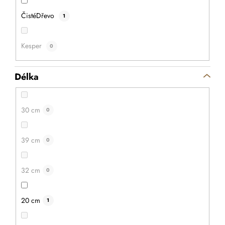
ČistéDřevo
1
Kesper
0
Délka
30 cm
0
39 cm
0
32 cm
0
20 cm
1