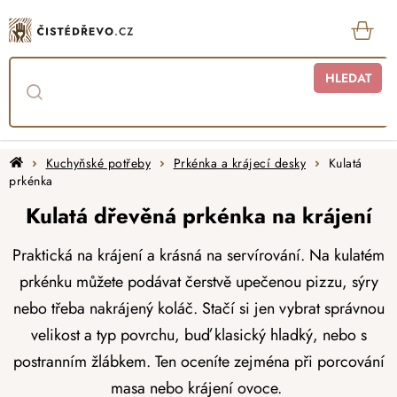
Přejít
na
obsah
KOŠ
HLEDAT
Domů
Kuchyňské potřeby
Prkénka a krájecí desky
Kulatá
prkénka
Kulatá dřevěná prkénka na krájení
Praktická na krájení a krásná na servírování. Na kulatém
prkénku můžete podávat čerstvě upečenou pizzu, sýry
nebo třeba nakrájený koláč. Stačí si jen vybrat správnou
velikost a typ povrchu, buď klasický hladký, nebo s
postranním žlábkem. Ten oceníte zejména při porcování
masa nebo krájení ovoce.