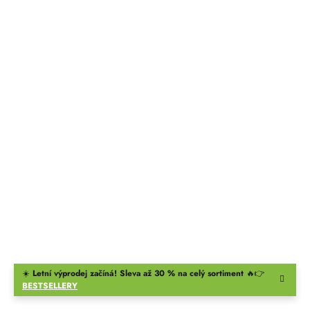
☀️
Letní výprodej začíná! Sleva až 30 % na celý sortiment
🔥👉
BESTSELLERY