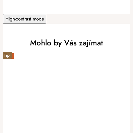
High-contrast mode
Mohlo by Vás zajímat
Tip
-20%