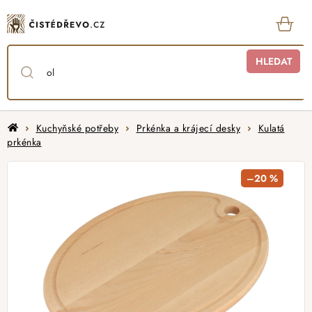
Přejít
na
obsah
KOŠ
HLEDAT
Domů
Kuchyňské potřeby
Prkénka a krájecí desky
Kulatá
prkénka
–20 %