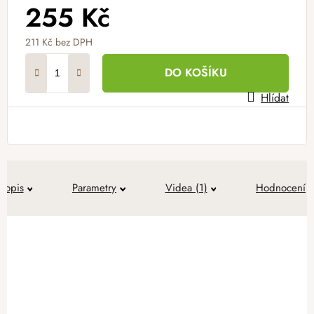
255 Kč
211 Kč
bez DPH
Měrná cena:
DO KOŠÍKU
Hlídat
Popis
Parametry
Videa (1)
Hodnocení