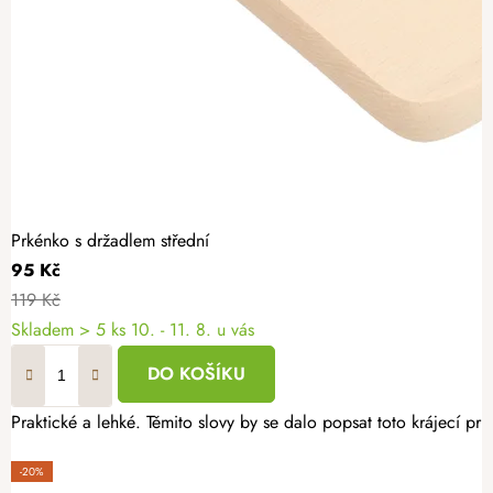
Prkénko s držadlem střední
95 Kč
119 Kč
Skladem
> 5 ks
10. - 11. 8. u vás
DO KOŠÍKU
Praktické a lehké. Těmito slovy by se dalo popsat toto krájecí pr
-20%