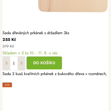
Sada dřevěných prkének s držadlem 3ks
255 Kč
319 Kč
Skladem
> 5 ks
10. - 11. 8. u vás
DO KOŠÍKU
Sada 3 kusů kvalitních prkének z bukového dřeva v rozměrech, kt
-20%