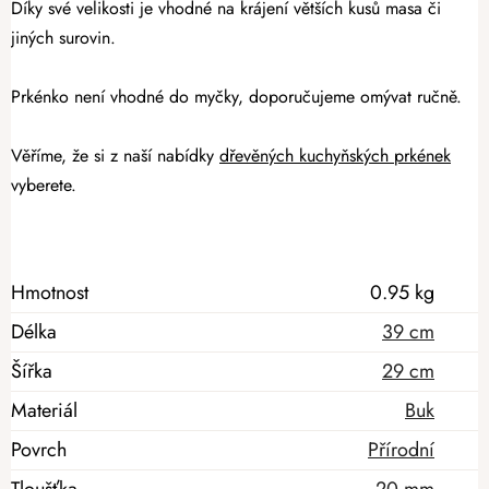
Díky své velikosti je vhodné na krájení větších kusů masa či
jiných surovin.
Prkénko není vhodné do myčky, doporučujeme omývat ručně.
Věříme, že si z naší nabídky
dřevěných kuchyňských prkének
vyberete.
Hmotnost
0.95 kg
Délka
39 cm
Šířka
29 cm
Materiál
Buk
Povrch
Přírodní
Tloušťka
20 mm