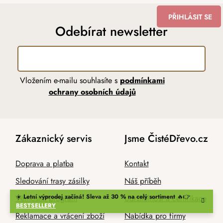
PŘIHLÁSIT SE
Odebírat newsletter
Vložením e-mailu souhlasíte s
podmínkami
ochrany osobních údajů
Zákaznický servis
Jsme ČistéDřevo.cz
Doprava a platba
Kontakt
Sledování trasy zásilky
Náš příběh
☀️
Letní výprodej začíná! Sleva až 30 % na celý sortiment
🔥👉
Věrnostní program
Udržitelnost a certifikace
BESTSELLERY
Reklamace a vrácení zboží
Nabídka pro firmy