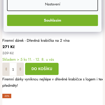
Nastavení
Souhlasím
Firemní dárek - Dřevěná krabička na 2 vína
271 Kč
339 Kč
Skladem
> 5 ks
11. - 12. 8. u vás
DO KOŠÍKU
Firemní dárky vyniknou nejlépe v dřevěné krabičce s logem i text
předměty!
-20%