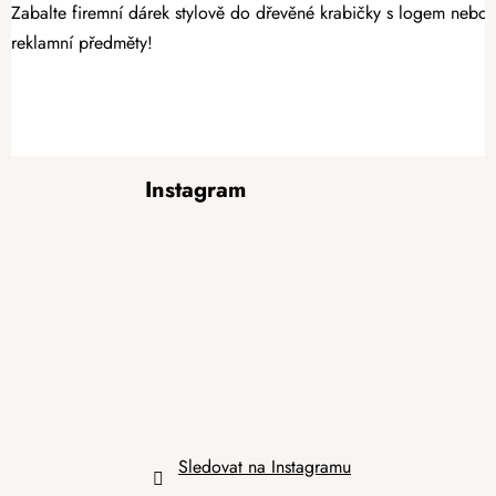
Zabalte firemní dárek stylově do dřevěné krabičky s logem nebo 
reklamní předměty!
Z
Instagram
á
p
a
t
í
Sledovat na Instagramu