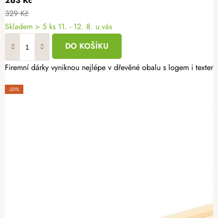
263 Kč
329 Kč
Skladem
> 5 ks
11. - 12. 8. u vás
DO KOŠÍKU
Firemní dárky vyniknou nejlépe v dřevěné obalu s logem i textem 
-20%