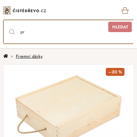
Přejít
na
obsah
KOŠ
HLEDAT
Domů
Firemní dárky
–20 %