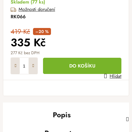
Skladem
(77 ks)
Možnosti doručení
RK066
419 Kč
–20 %
335 Kč
277 Kč
bez DPH
Měrná cena:
DO KOŠÍKU
Hlídat
Popis