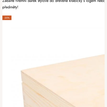
Zabalte firemní dárek stylově do dřevěné krabičky s logem nebo t
předměty!
-20%