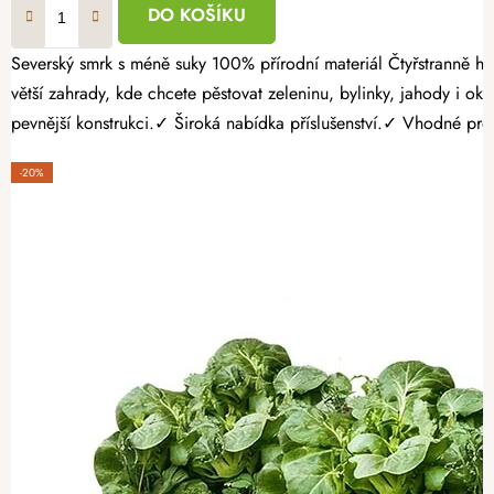
DO KOŠÍKU
Severský smrk s méně suky 100% přírodní materiál Čtyřstranně hoblovaný masiv Dopřejte si dostatek prostoru pro bohatou úrodu. Opálený dřevěný vyvýšený záhon 240 × 100 × 40 cm je ideální volbou pro
větší zahrady, kde chcete pěstovat zeleninu, bylinky, jahody i
pevnější konstrukci.✓ Široká nabídka příslušenství.✓ Vhodné pro p
-20%