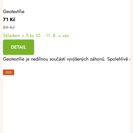
Geotextílie
71 Kč
89 Kč
Skladem
> 5 ks
10. - 11. 8. u vás
DETAIL
Geotextílie je nedílnou součástí vyvýšených záhonů. Spolehlivě oc
-20%