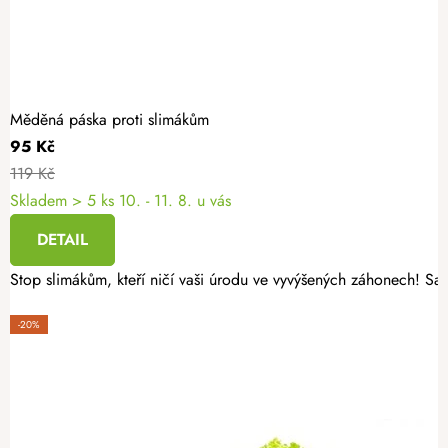
Měděná páska proti slimákům
95 Kč
119 Kč
Skladem
> 5 ks
10. - 11. 8. u vás
DETAIL
Stop slimákům, kteří ničí vaši úrodu ve vyvýšených záhonech! Sa
-20%