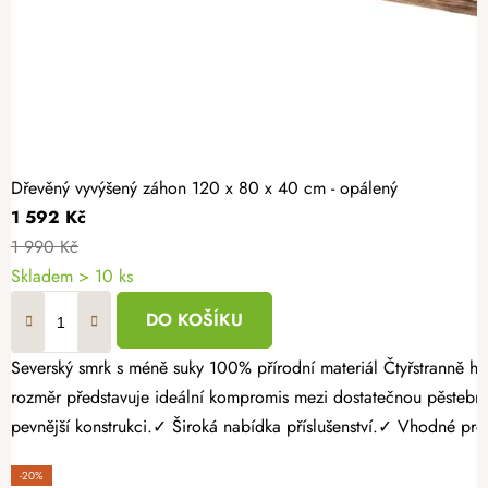
Dřevěný vyvýšený záhon 120 x 80 x 40 cm - opálený
1 592 Kč
1 990 Kč
Skladem > 10 ks
DO KOŠÍKU
Severský smrk s méně suky 100% přírodní materiál Čtyřstranně hoblovaný masiv Vytvořte si přehlednou a snadno udržovatelnou zahradu s opáleným dřevěným vyvýšeným záhonem 120 × 80 × 40 cm. Tento
rozměr představuje ideální kompromis mezi dostatečnou pěsteb
pevnější konstrukci.✓ Široká nabídka příslušenství.✓ Vhodné pro p
-20%