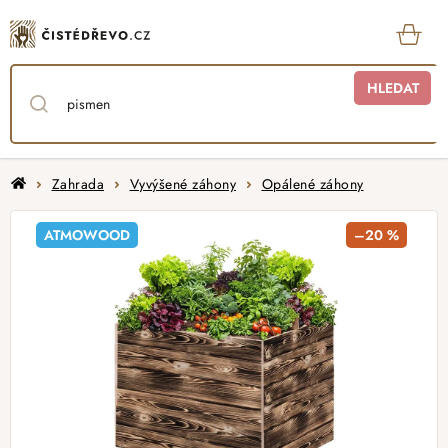
Přejít
na
obsah
KOŠ
HLEDAT
Domů
Zahrada
Vyvýšené záhony
Opálené záhony
ATMOWOOD
–20 %