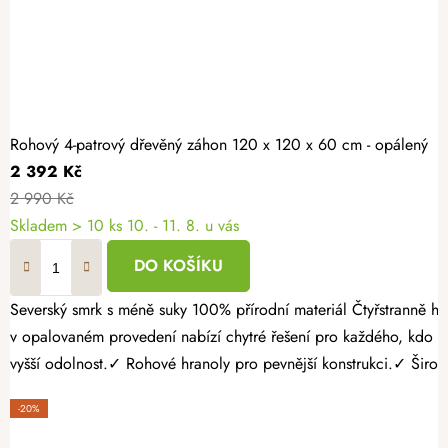
Rohový 4-patrový dřevěný záhon 120 x 120 x 60 cm - opálený
2 392 Kč
2 990 Kč
Skladem > 10 ks
10. - 11. 8. u vás
DO KOŠÍKU
Severský smrk s méně suky 100% přírodní materiál Čtyřstranně hoblovaný masiv Proměňte nevyužitý roh zahrady v krásné a praktické místo pro pěstování. Rohový 4patrový dřevěný záhon 120 × 120 × 60 cm
v opalovaném provedení nabízí chytré řešení pro každého, kdo 
vyšší odolnost.✓ Rohové hranoly pro pevnější konstrukci.✓ Široká
-20%