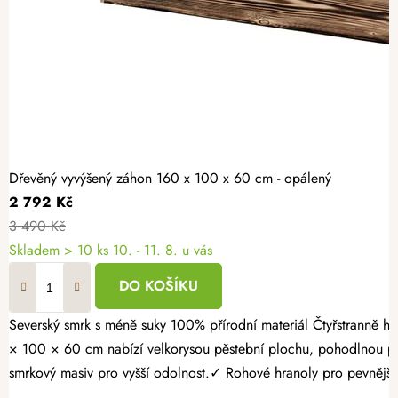
Dřevěný vyvýšený záhon 160 x 100 x 60 cm - opálený
2 792 Kč
3 490 Kč
Skladem > 10 ks
10. - 11. 8. u vás
DO KOŠÍKU
Severský smrk s méně suky 100% přírodní materiál Čtyřstranně hoblovaný masiv Proměňte svou zahradu v místo plné čerstvé zeleniny, voňavých bylinek a sladkých jahod. Opálený dřevěný vyvýšený záhon 160
× 100 × 60 cm nabízí velkorysou pěstební plochu, pohodlnou pr
smrkový masiv pro vyšší odolnost.✓ Rohové hranoly pro pevnější k