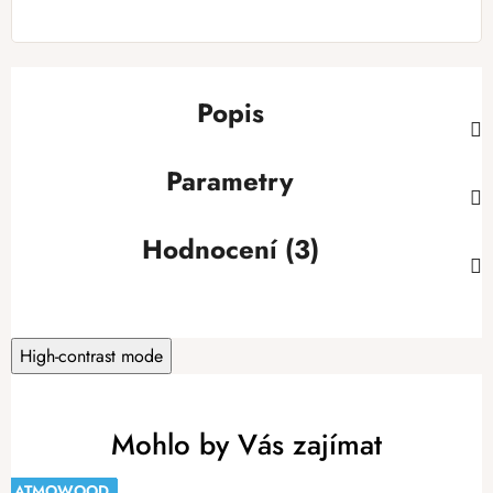
Popis
Parametry
Hodnocení (3)
High-contrast mode
Mohlo by Vás zajímat
ATMOWOOD
ATMOWOOD
ATMOWOOD
ATMOWOOD
ATMOWOOD
ATMOWOOD
ATMOWOOD
ATMOWOOD