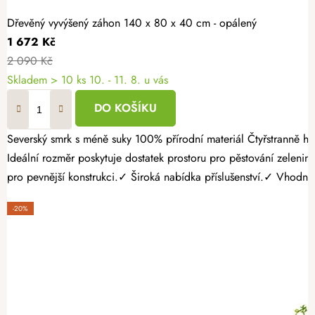
Dřevěný vyvýšený záhon 140 x 80 x 40 cm - opálený
1 672 Kč
2 090 Kč
Skladem > 10 ks
10. - 11. 8. u vás
DO KOŠÍKU
Severský smrk s méně suky 100% přírodní materiál Čtyřstranně hoblovaný masiv Vytvořte si přehlednou a snadno udržovatelnou zahrádku s opáleným dřevěným vyvýšeným záhonem 140 × 80 × 40 cm.
Ideální rozměr poskytuje dostatek prostoru pro pěstování zelen
pro pevnější konstrukci.✓ Široká nabídka příslušenství.✓ Vhodné 
-20%