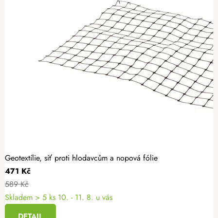
Geotextílie, síť proti hlodavcům a nopová fólie
471 Kč
589 Kč
Skladem
> 5 ks
10. - 11. 8. u vás
DETAIL