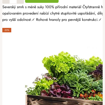
Severský smrk s méně suky 100% přírodní materiál Čtyřstranně hoblovaný masiv Dopřejte své zahradě stylový prvek, který je stejně praktický jako krásný. Patrový dřevěný záhon 120 × 120 × 40 cm v
opalovaném provedení nabízí chytré stupňovité uspořádání, dí
pro vyšší odolnost.✓ Rohové hranoly pro pevnější konstrukci.✓ Ši
-20%