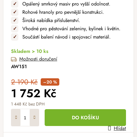
✓
Opálený smrkový masiv pro vyšší odolnost.
✓
Rohové hranoly pro pevnější konstrukci.
✓
Široká nabídka příslušenství.
✓
Vhodné pro pěstování zeleniny, bylinek i květin.
✓
Součástí balení návod i spojovací materiál.
Skladem > 10 ks
Možnosti doručení
AW151
2 190 Kč
–20 %
1 752 Kč
1 448 Kč bez DPH
Měrná cena:
DO KOŠÍKU
Hlídat