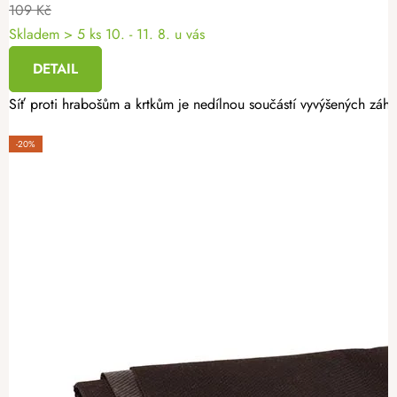
109 Kč
Skladem
> 5 ks
10. - 11. 8. u vás
DETAIL
Síť proti hrabošům a krtkům je nedílnou součástí vyvýšených záho
-20%