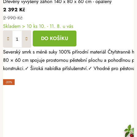
Dřevěný vyvýšený záhon 140 x 80 x 60 cm - opálený
2 392 Kč
2 990 Kč
Skladem > 10 ks
10. - 11. 8. u vás
DO KOŠÍKU
Severský smrk s méně suky 100% přírodní materiál Čtyřstranně hoblovaný masiv Dopřejte své zahradě praktický a odolný základ pro pěstování zeleniny, bylinek i jahod. Opálený dřevěný vyvýšený záhon 140 ×
80 × 60 cm spojuje prostornou pěstební plochu a pohodlnou p
konstrukci.✓ Široká nabídka příslušenství.✓ Vhodné pro pěstování
-20%