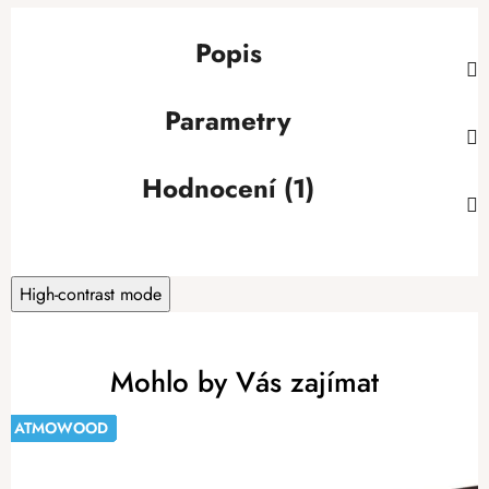
Popis
Parametry
Hodnocení (1)
High-contrast mode
Mohlo by Vás zajímat
ATMOWOOD
ATMOWOOD
ATMOWOOD
ATMOWOOD
ATMOWOOD
ATMOWOOD
ATMOWOOD
ATMOWOOD
-20%