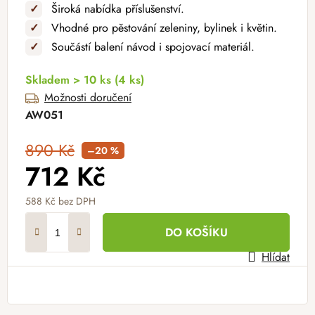
✓
Široká nabídka příslušenství.
✓
Vhodné pro pěstování zeleniny, bylinek i květin.
✓
Součástí balení návod i spojovací materiál.
Skladem > 10 ks
(4 ks)
Možnosti doručení
AW051
890 Kč
–20 %
712 Kč
588 Kč bez DPH
Měrná cena:
DO KOŠÍKU
Hlídat