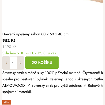
Dřevěný vyvýšený záhon 80 x 60 x 40 cm
952 Kč
1 190 Kč
Skladem > 10 ks
11. - 12. 8. u vás
DO KOŠÍKU
Severský smrk s méně suky 100% přírodní materiál Čtyřstranně hoblovaný masiv Vytvořte si vlastní zeleninovou zahrádku bez zbytečné námahy. Dřevěný vyvýšený záhon o rozměrech 80 × 60 × 40 cm je
ideální pro pěstování bylinek, zeleniny, jahod i okrasných rostlin.
ATMOWOOD ✓ Severský smrk pro vyšší odolnost.✓ Rohové hranoly 
spojovací materiál.
-20%