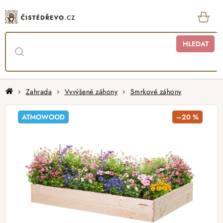
Přejít
na
obsah
KOŠ
HLEDAT
Domů
Zahrada
Vyvýšené záhony
Smrkové záhony
ATMOWOOD
–20 %