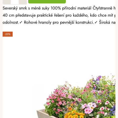
Severský smrk s méně suky 100% přírodní materiál Čtyřstranně hoblovaný masiv Vypěstujte si čerstvou zeleninu, voňavé bylinky nebo sladké jahody přímo na své zahradě. Dřevěný vyvýšený záhon 120 × 80 ×
40 cm představuje praktické řešení pro každého, kdo chce mít 
odolnost.✓ Rohové hranoly pro pevnější konstrukci.✓ Široká nabíd
-20%