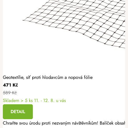
Geotextílie, síť proti hlodavcům a nopová fólie
471 Kč
589 Kč
Skladem
> 5 ks
11. - 12. 8. u vás
DETAIL
Chraňte svou úrodu proti nezvaným návštěvníkům! Balíček obsah