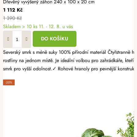
Dřevěný vyvýšený záhon 240 x 100 x 20 cm
1 112 Kč
1 390 Kč
Skladem > 10 ks
11. - 12. 8. u vás
DO KOŠÍKU
Severský smrk s méně suky 100% přírodní materiál Čtyřstranně hoblovaný masiv Dřevěný vyvýšený záhon nabízí nadstandardní pěstební plochu, díky které snadno vypěstujete zeleninu, bylinky, jahody i okrasné
rostliny na jednom místě. Je ideální volbou pro zahrádkáře, kt
smrk pro vyšší odolnost.✓ Rohové hranoly pro pevnější konstrukci
-20%