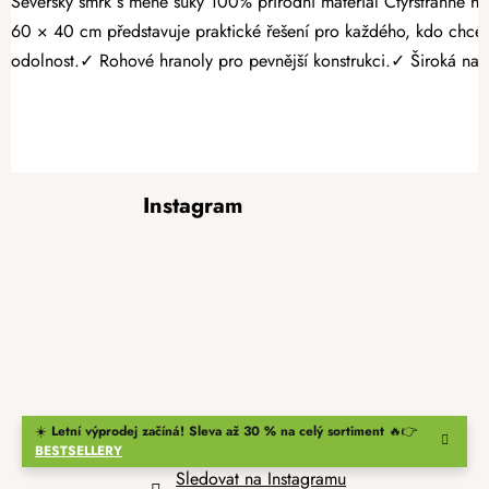
Severský smrk s méně suky 100% přírodní materiál Čtyřstranně hoblovaný masiv Pěstujte jednoduše čerstvou zeleninu, voňavé bylinky nebo sladké jahody přímo na své zahradě. Dřevěný vyvýšený záhon 120 ×
60 × 40 cm představuje praktické řešení pro každého, kdo chc
odolnost.✓ Rohové hranoly pro pevnější konstrukci.✓ Široká nabíd
Z
Instagram
á
p
a
t
í
☀️
Letní výprodej začíná! Sleva až 30 % na celý sortiment
🔥👉
BESTSELLERY
Sledovat na Instagramu