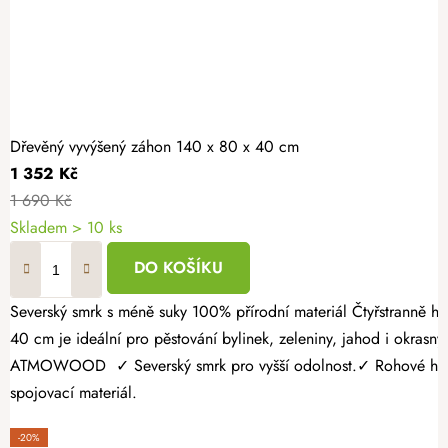
Dřevěný vyvýšený záhon 140 x 80 x 40 cm
1 352 Kč
1 690 Kč
Skladem > 10 ks
DO KOŠÍKU
Severský smrk s méně suky 100% přírodní materiál Čtyřstranně hoblovaný masiv Vytvořte si vlastní zeleninovou zahrádku rychle a bez složitých úprav terénu. Dřevěný vyvýšený záhon o rozměrech 140 × 80 ×
40 cm je ideální pro pěstování bylinek, zeleniny, jahod i okrasnýc
ATMOWOOD ✓ Severský smrk pro vyšší odolnost.✓ Rohové hranoly 
spojovací materiál.
-20%