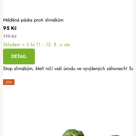
Měděná páska proti slimákům
95 Kč
119 Kč
Skladem
> 5 ks
11. - 12. 8. u vás
DETAIL
Stop slimákům, kteří ničí vaši úrodu ve vyvýšených záhonech! Sa
-20%