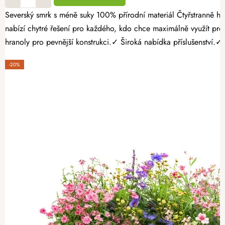
Severský smrk s méně suky 100% přírodní materiál Čtyřstranně hoblovaný masiv Vypěstujte si vlastní bylinky, jahody nebo čerstvou zeleninu přehledně a stylově. 4-patrový dřevěný záhon 120 × 120 × 40 cm
nabízí chytré řešení pro každého, kdo chce maximálně využít pr
hranoly pro pevnější konstrukci.✓ Široká nabídka příslušenství.✓
-20%