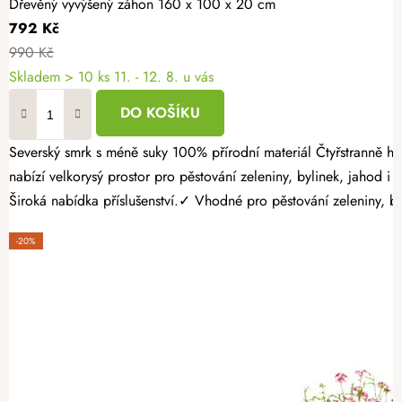
Dřevěný vyvýšený záhon 160 x 100 x 20 cm
792 Kč
990 Kč
Skladem > 10 ks
11. - 12. 8. u vás
DO KOŠÍKU
Severský smrk s méně suky 100% přírodní materiál Čtyřstranně hoblovaný masiv Vytvořte si vlastní zeleninovou zahrádku jednoduše a bez složitých úprav terénu. Dřevěný vyvýšený záhon 160 × 100 × 20 cm
nabízí velkorysý prostor pro pěstování zeleniny, bylinek, jahod
Široká nabídka příslušenství.✓ Vhodné pro pěstování zeleniny, byl
-20%