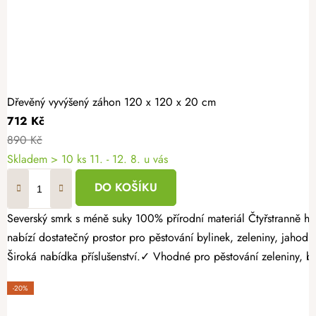
Dřevěný vyvýšený záhon 120 x 120 x 20 cm
712 Kč
890 Kč
Skladem > 10 ks
11. - 12. 8. u vás
DO KOŠÍKU
Severský smrk s méně suky 100% přírodní materiál Čtyřstranně hoblovaný masiv Založte si vlastní zeleninovou zahrádku rychle a bez náročných úprav terénu. Dřevěný vyvýšený záhon 120 × 120 × 20 cm
nabízí dostatečný prostor pro pěstování bylinek, zeleniny, jah
Široká nabídka příslušenství.✓ Vhodné pro pěstování zeleniny, byl
-20%