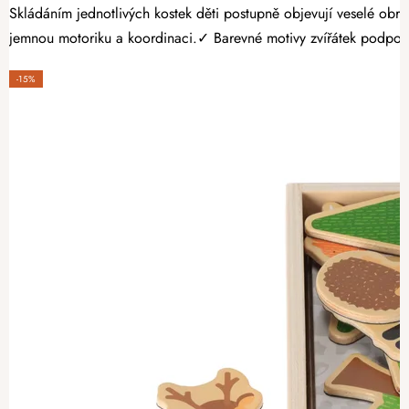
Skládáním jednotlivých kostek děti postupně objevují veselé obrázky zvířátek a procvičují své dovednosti. Proč vybrat dětem d
jemnou motoriku a koordinaci.✓ Barevné motivy zvířátek podporu
-15%