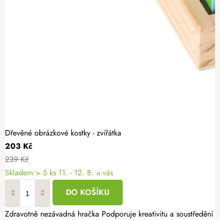
Dřevěné obrázkové kostky - zvířátka
203 Kč
239 Kč
Skladem
> 5 ks
11. - 12. 8. u vás
DO KOŠÍKU
Zdravotně nezávadná hračka Podporuje kreativitu a soustředění Bez ostrých hran a třísek Dřevěné obrázkové kostky se zvířátky jsou krásná vzdělávací dřevěná hračka pro děti, která spojuje zábavu s učením.