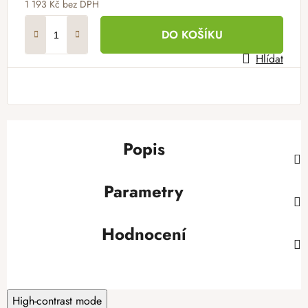
1 193 Kč
bez DPH
Měrná cena:
DO KOŠÍKU
Hlídat
Popis
Parametry
Hodnocení
High-contrast mode