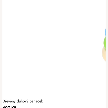
Dřevěný duhový panáček
407 Kč