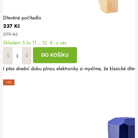
Dřevěné počítadlo
237 Kč
279 Kč
Skladem
5 ks
11. - 12. 8. u vás
DO KOŠÍKU
I přes dnešní dobu plnou elektroniky si myslíme, že klasické dře
-15%