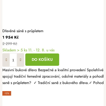
Dřevěné sáně s průpletem
1 954 Kč
2 299 Kč
Skladem
> 5 ks
11. - 12. 8. u vás
DO KOŠÍKU
Masivní bukové dřevo Bezpečné a kvalitní provedení Spolehlivé s dlouhou životností Vraťte se do bezstarostných zimních dnů a užijte si sáňkování tak, jak si ho pamatujete z dětství. Dřevěné saně s průpletem
spojují tradiční řemeslné zpracování, odolné materiály a pohodlí 
saně s průpletem? ✓ Tradiční saně z bukového dřeva.✓ Pohodlné
-15%