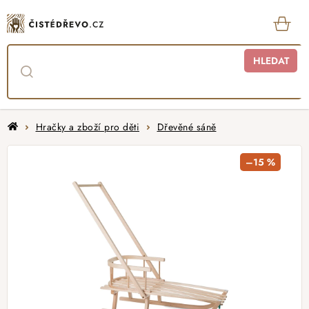
Přejít
na
obsah
KOŠ
HLEDAT
Domů
Hračky a zboží pro děti
Dřevěné sáně
–15 %