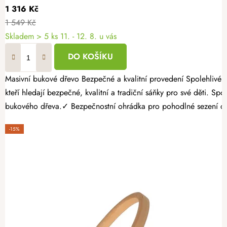
1 316 Kč
1 549 Kč
Skladem
> 5 ks
11. - 12. 8. u vás
DO KOŠÍKU
Masivní bukové dřevo Bezpečné a kvalitní provedení Spolehlivé s dlouhou životností Zimní období přímo vybízí ke společným chvílím na sněhu. Dřevěné saně s ohrádkou představují ideální volbu pro rodiče,
kteří hledají bezpečné, kvalitní a tradiční sáňky pro své děti. S
bukového dřeva.✓ Bezpečnostní ohrádka pro pohodlné sezení dě
-15%