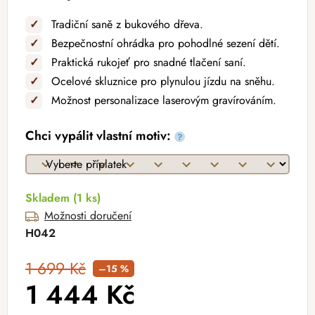
✓
Tradiční saně z bukového dřeva.
✓
Bezpečnostní ohrádka pro pohodlné sezení dětí.
✓
Praktická rukojeť pro snadné tlačení saní.
✓
Ocelové skluznice pro plynulou jízdu na sněhu.
✓
Možnost personalizace laserovým gravírováním.
Chci vypálit vlastní motiv:
?
Skladem
(1 ks)
Možnosti doručení
H042
1 699 Kč
–15 %
1 444 Kč