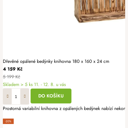
Dřevěné opálené bedýnky knihovna 180 x 160 x 24 cm
4 159 Kč
5 199 Kč
Skladem
> 5 ks
11. - 12. 8. u vás
DO KOŠÍKU
Prostorná variabilní knihovna z opálených bedýnek nabízí nekoneč
-20%