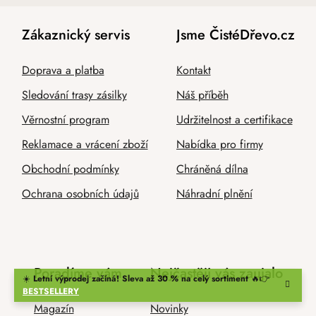
Zákaznický servis
Jsme ČistéDřevo.cz
Doprava a platba
Kontakt
Sledování trasy zásilky
Náš příběh
Věrnostní program
Udržitelnost a certifikace
Reklamace a vrácení zboží
Nabídka pro firmy
Obchodní podmínky
Chráněná dílna
Ochrana osobních údajů
Náhradní plnění
Poradíme vám
Nejčastěji vás zaujalo
☀️
Letní výprodej začíná! Sleva až 30 % na celý sortiment
🔥👉
BESTSELLERY
Magazín
Novinky