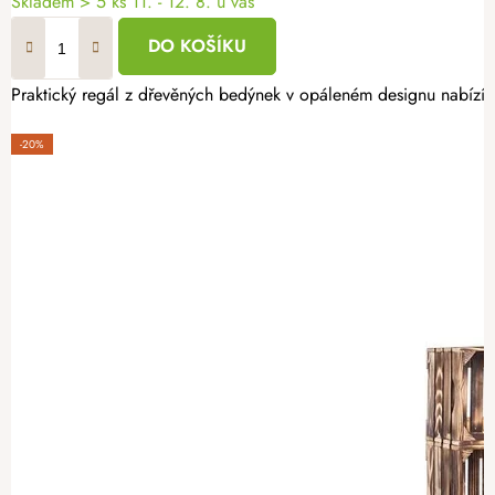
Skladem
> 5 ks
11. - 12. 8. u vás
DO KOŠÍKU
Praktický regál z dřevěných bedýnek v opáleném designu nabízí ne
-20%