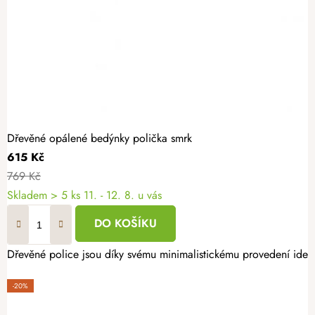
Dřevěné opálené bedýnky polička smrk
615 Kč
769 Kč
Skladem
> 5 ks
11. - 12. 8. u vás
DO KOŠÍKU
Dřevěné police jsou díky svému minimalistickému provedení ideá
-20%