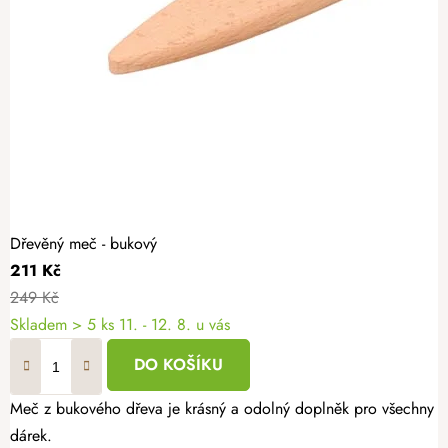
Dřevěný meč - bukový
211 Kč
249 Kč
Skladem
> 5 ks
11. - 12. 8. u vás
DO KOŠÍKU
Meč z bukového dřeva je krásný a odolný doplněk pro všechny malé
dárek.