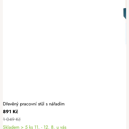
Dřevěný pracovní stůl s nářadím
891 Kč
1 049 Kč
Skladem
> 5 ks
11. - 12. 8. u vás