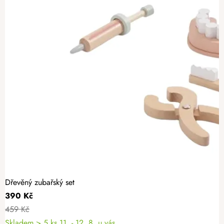
Dřevěný zubařský set
390 Kč
459 Kč
Skladem
> 5 ks
11. - 12. 8. u vás