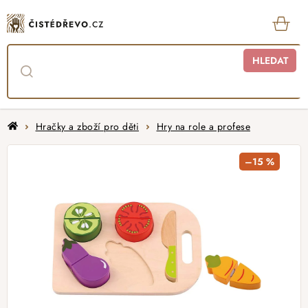
Přejít
na
obsah
KOŠ
HLEDAT
Domů
Hračky a zboží pro děti
Hry na role a profese
–15 %