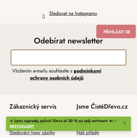
Sledovat na Instagramu
PŘIHLÁSIT SE
Odebírat newsletter
Vložením e-mailu souhlasíte s
podmínkami
ochrany osobních údajů
Zákaznický servis
Jsme ČistéDřevo.cz
☀️
Letní výprodej začíná! Sleva až 30 % na celý sortiment
🔥👉
Doprava a platba
Kontakt
BESTSELLERY
Sledování trasy zásilky
Náš příběh