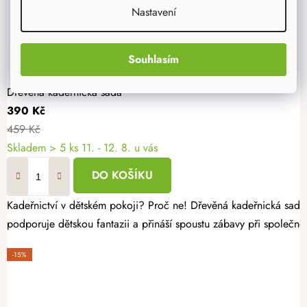
Nastavení
Souhlasím
Dřevěná kadeřnická sada
390 Kč
459 Kč
Skladem
> 5 ks
11. - 12. 8. u vás
DO KOŠÍKU
Kadeřnictví v dětském pokoji? Proč ne! Dřevěná kadeřnická sada 
podporuje dětskou fantazii a přináší spoustu zábavy při společné
-15%