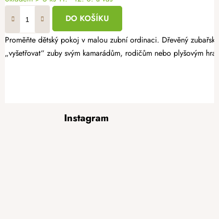
DO KOŠÍKU
Proměňte dětský pokoj v malou zubní ordinaci. Dřevěný zubařský 
„vyšetřovat“ zuby svým kamarádům, rodičům nebo plyšovým hra
Z
Instagram
á
p
a
t
í