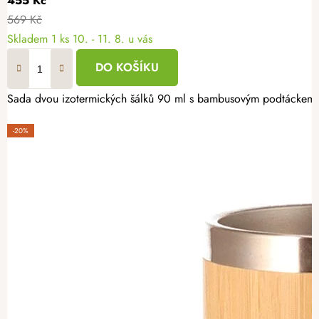
455 Kč
569 Kč
Skladem
1 ks
10. - 11. 8. u vás
DO KOŠÍKU
Sada dvou izotermických šálků 90 ml s bambusovým podtáckem je v
-20%