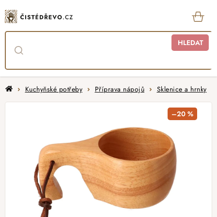
Přejít
na
obsah
KOŠ
HLEDAT
Domů
Kuchyňské potřeby
Příprava nápojů
Sklenice a hrnky
–20 %