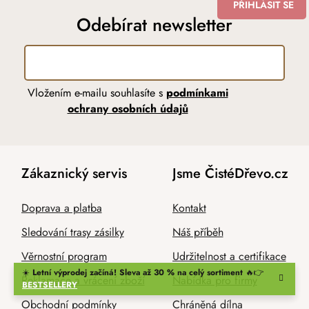
PŘIHLÁSIT SE
Odebírat newsletter
Vložením e-mailu souhlasíte s
podmínkami
ochrany osobních údajů
Zákaznický servis
Jsme ČistéDřevo.cz
Doprava a platba
Kontakt
Sledování trasy zásilky
Náš příběh
Věrnostní program
Udržitelnost a certifikace
☀️
Letní výprodej začíná! Sleva až 30 % na celý sortiment
🔥👉
Reklamace a vrácení zboží
Nabídka pro firmy
BESTSELLERY
Obchodní podmínky
Chráněná dílna