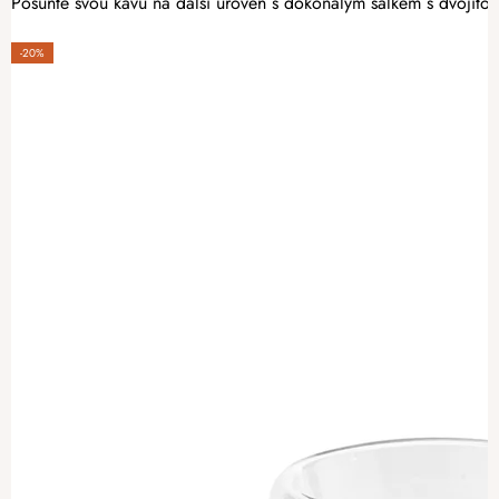
Posuňte svou kávu na další úroveň s dokonalým šálkem s dvojitou 
-20%