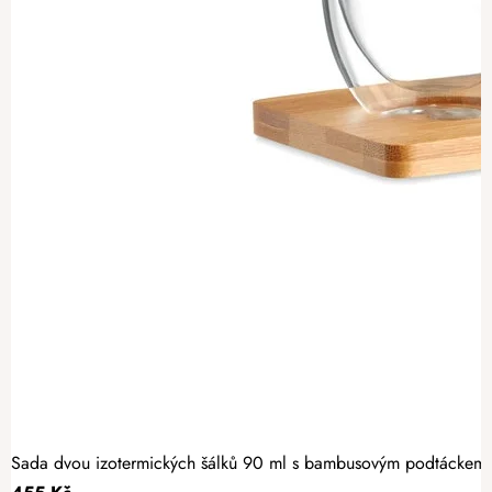
Sada dvou izotermických šálků 90 ml s bambusovým podtáckem