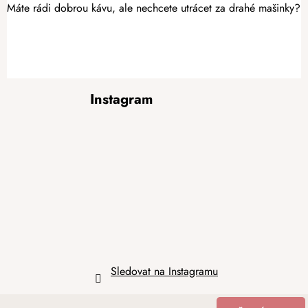
Máte rádi dobrou kávu, ale nechcete utrácet za drahé mašinky? S
Z
Instagram
á
p
a
t
í
Sledovat na Instagramu