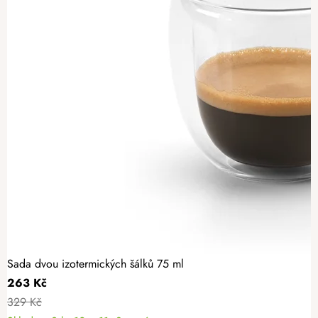
Sada dvou izotermických šálků 75 ml
263 Kč
329 Kč