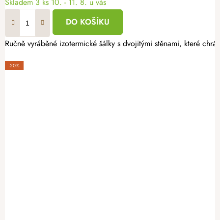
Skladem
3 ks
10. - 11. 8. u vás
DO KOŠÍKU
Ručně vyráběné izotermické šálky s dvojitými stěnami, které chrá
-20%