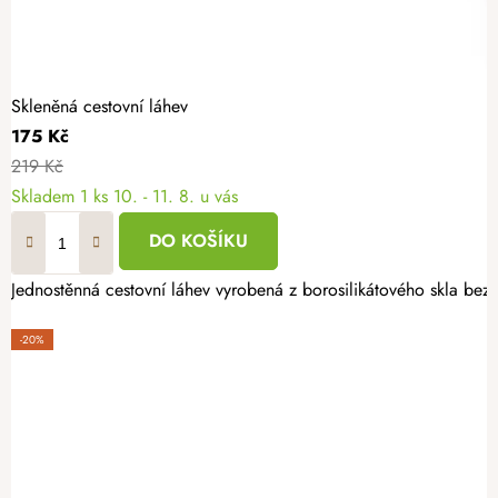
Skleněná cestovní láhev
175 Kč
219 Kč
Skladem
1 ks
10. - 11. 8. u vás
DO KOŠÍKU
Jednostěnná cestovní láhev vyrobená z borosilikátového skla be
-20%