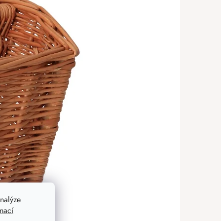
nalýze
mací