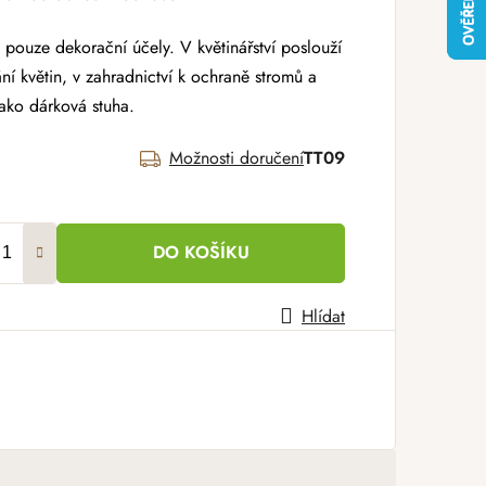
 pouze dekorační účely. V květinářství poslouží
ní květin, v zahradnictví k ochraně stromů a
jako dárková stuha.
Možnosti doručení
TT09
DO KOŠÍKU
Hlídat