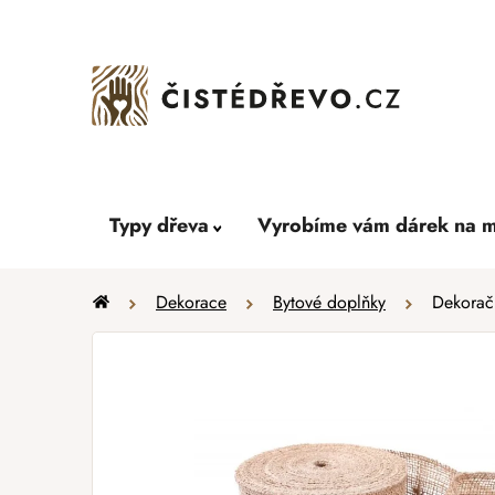
Přejít
na
obsah
Typy dřeva
Vyrobíme vám dárek na m
Domů
Dekorace
Bytové doplňky
Dekoračn