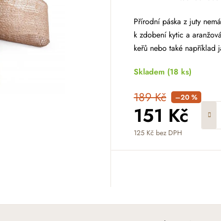
Přírodní páska z juty nemá
k zdobení kytic a aranžová
keřů nebo také například 
Skladem
(18 ks)
189 Kč
–20 %
151 Kč
125 Kč bez DPH
Měrná cena: