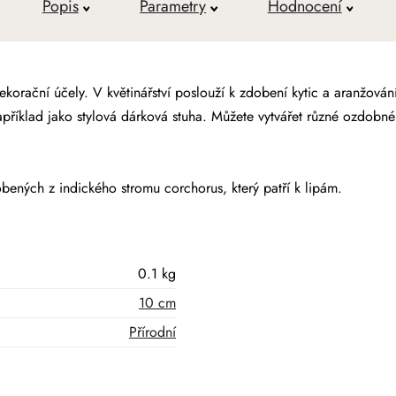
Popis
Parametry
Hodnocení
korační účely. V květinářství poslouží k zdobení kytic a aranžování 
příklad jako stylová dárková stuha. Můžete vytvářet různé ozdobné
robených z indického stromu corchorus, který patří k lipám.
0.1 kg
10 cm
Přírodní