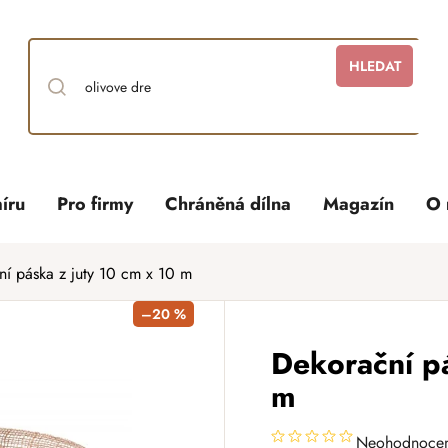
HLEDAT
íru
Pro firmy
Chráněná dílna
Magazín
O 
í páska z juty 10 cm x 10 m
–20 %
Dekorační pá
m
Neohodnoce