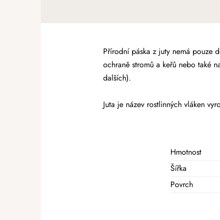
Přírodní páska z juty nemá pouze de
ochraně stromů a keřů nebo také na
dalších).
Juta je název rostlinných vláken vy
Hmotnost
Šířka
Povrch