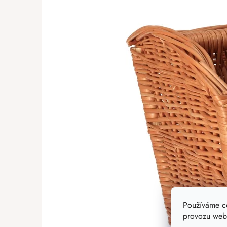
Používáme c
provozu webu